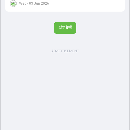
Wed - 03 Jun 2026
पर विश्वास रखने और नकारात्मक बातों पर ध्यान न देने की सलाह दी। आईपीएल
2026 में वैभव सूर्यवंशी ने 14 मैचों में 776 रन बनाकर ऑरेंज कैप और मोस्ट
वैल्यूएबल प्लेयर का खिताब जीता। अब वैभव इंडिया ए के लिए श्रीलंका में ट्राई
सीरीज खेलेंगे। वहीं, विराट कोहली लंदन रवाना हो गए हैं और अगली वनडे सीरीज में
और देखें
नजर आएंगे।