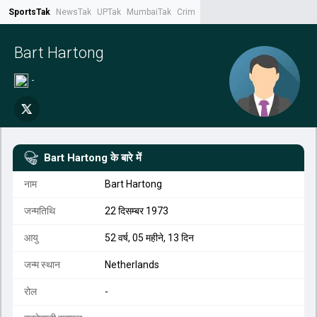
SportsTak
NewsTak
UPTak
MumbaiTak
CrimeTak
Lallantop
AstroTak
Tak.
Bart Hartong
-
Bart Hartong
के बारे में
नाम
Bart Hartong
जन्मतिथि
22 दिसम्बर 1973
आयु
52 वर्ष, 05 महीने, 13 दिन
जन्म स्थान
Netherlands
रोल
-