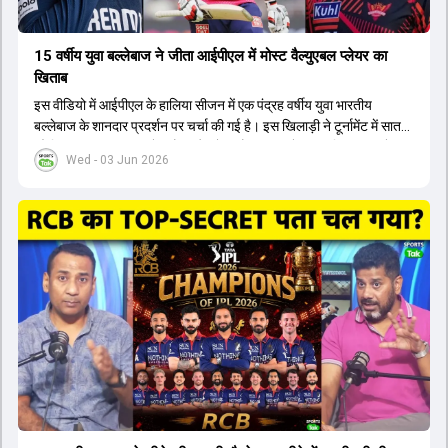
15 वर्षीय युवा बल्लेबाज ने जीता आईपीएल में मोस्ट वैल्युएबल प्लेयर का
खिताब
इस वीडियो में आईपीएल के हालिया सीजन में एक पंद्रह वर्षीय युवा भारतीय
बल्लेबाज के शानदार प्रदर्शन पर चर्चा की गई है। इस खिलाड़ी ने टूर्नामेंट में सात
सौ छिहत्तर रन बनाकर ऑरेंज कैप और मोस्ट वैल्युएबल प्लेयर का खिताब अपने नाम
Wed - 03 Jun 2026
किया है। वीडियो में बताया गया है कि ऑस्ट्रेलियाई टीम के वर्तमान कप्तान और
इंग्लैंड टीम के पूर्व कप्तान ने इस युवा खिलाड़ी के खेल की सराहना की है।
ऑस्ट्रेलियाई कप्तान के अनुसार, शुरुआत में लोगों को इस खिलाड़ी के प्रदर्शन पर
संदेह था, लेकिन अब उसने खुद को एक बेहतरीन बल्लेबाज साबित कर दिया है जो
गेंद को बाउंड्री के काफी पार मारने की क्षमता रखता है। वहीं, इंग्लैंड के पूर्व कप्तान
ने कहा कि टूर्नामेंट जीतने वाली टीम के अलावा इस सीजन की सबसे बड़ी बात इस
युवा खिलाड़ी का प्रदर्शन रहा है, जिसे देखने के लिए स्टेडियम में भारी भीड़ उमड़ती
थी। शानदार प्रदर्शन के बाद इस युवा खिलाड़ी को श्रीलंका में होने वाली
त्रिकोणीय सीरीज के लिए इंडिया ए टीम में भी शामिल कर लिया गया है।