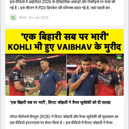
इस वीडियो में आईपीएल 2026 के ऐतिहासिक आंकड़ों और रिकॉर्ड्स पर चर्चा की
गई है। इस सीजन में टी20 क्रिकेट की परिभाषा बदल गई है, जहां पहली बार
भारतीय बल्लेबाजों का स्ट्राइक रेट विदेशी खिलाड़ियों से ज्यादा रहा। पूरे टूर्नामेंट में
Wed - 03 Jun 2026
1426 छक्के लगे और 65 बार टीमों ने 200 से ज्यादा का स्कोर बनाया, जो एक
नया रिकॉर्ड है। एक युवा बल्लेबाज ने सबसे ज्यादा रन, छक्के और बेहतरीन
स्ट्राइक रेट के साथ मोस्ट वैल्युएबल प्लेयर का खिताब जीता। इसके अलावा पंजाब
और बेंगलुरु के प्रदर्शन के साथ-साथ लक्ष्य का पीछा करने वाली टीमों की सफलता
के आंकड़ों का भी विश्लेषण किया गया है।
'एक बिहारी सब पर भारी', विराट कोहली ने वैभव सूर्यवंशी को दी सलाह
रॉयल चैलेंजर्स बेंगलुरु (RCB) ने विराट कोहली और वैभव सूर्यवंशी की मुलाकात का
एक वीडियो इंस्टाग्राम पर शेयर किया है। इस वीडियो में विराट कोहली ने वैभव को
सलाह देते हुए कहा, 'एक बिहारी सब पर भारी। बस गेम खत्म।' कोहली ने उन्हें खुद