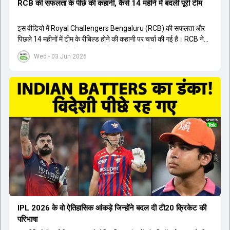
RCB की सफलता के पीछे की कहानी, कैसे 14 महीने में बदली पूरी टीम
इस वीडियो में Royal Challengers Bengaluru (RCB) की सफलता और
पिछले 14 महीनों में टीम के रीबिल्ड होने की कहानी पर चर्चा की गई है। RCB ने
अपनी पुरानी गलतियों को स्वीकार करते हुए एक नया रिसेट बटन दबाया। टीम
Wed - 03 Jun 2026
मैनेजमेंट में Mo Bobat, Andy Flower, Dinesh Karthik और एनालिस्ट
Freddie Wilde ने मिलकर ऑक्शन की बेहतरीन रणनीति बनाई। इसी रणनीति
के तहत Bhuvneshwar Kumar, Krunal Pandya और Rasikh Salam
जैसे भारतीय खिलाड़ियों को टीम में शामिल किया गया, जिन्होंने शानदार प्रदर्शन
किया। इसके अलावा, Virat Kohli की भूमिका में भी बदलाव देखा गया, जहां वह
अब टीम के युवा खिलाड़ियों के साथ ज्यादा जुड़े हुए नजर आते हैं। कप्तान Rajat
Patidar के नेतृत्व में टीम का कम्युनिकेशन बहुत स्पष्ट रहा है। एनालिस्ट से लेकर
मैनेजमेंट तक, सभी एक ही पेज पर रहते हैं, जिससे मैदान पर कोई कंफ्यूजन नहीं
होता। यही कारण है कि RCB ने लगातार सफलता हासिल की है।
IPL 2026 के वो ऐतिहासिक आंकड़े जिन्होंने बदल दी टी20 क्रिकेट की
परिभाषा