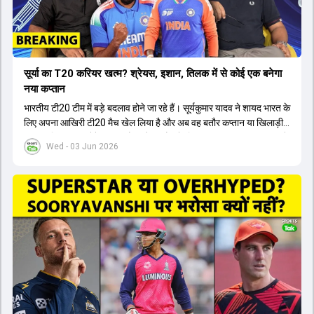
सूर्या का T20 करियर खत्म? श्रेयस, इशान, तिलक में से कोई एक बनेगा
नया कप्तान
भारतीय टी20 टीम में बड़े बदलाव होने जा रहे हैं। सूर्यकुमार यादव ने शायद भारत के
लिए अपना आखिरी टी20 मैच खेल लिया है और अब वह बतौर कप्तान या खिलाड़ी
टीम का हिस्सा नहीं होंगे। आयरलैंड और इंग्लैंड के खिलाफ आगामी टी20 सीरीज के
Wed - 03 Jun 2026
लिए नए कप्तान की तलाश जारी है। इस रेस में श्रेयस अय्यर सबसे आगे चल रहे
हैं। उनके अलावा ईशान किशन और तिलक वर्मा भी कप्तानी के दावेदार हैं। अक्षर
पटेल इस रेस में काफी पीछे हैं, जबकि संजू सैमसन और रजत पाटीदार कप्तानी की
दौड़ से बाहर हैं। आगामी सीरीज के लिए वैभव सूर्यवंशी को तीसरे ओपनर के तौर पर
टीम में शामिल किया जाएगा, जबकि अभिषेक शर्मा और संजू सैमसन पहली पसंद
होंगे। इसके अलावा नीतीश रेड्डी को बतौर ऑलराउंडर ज्यादा मौके मिलेंगे। अजीत
अगरकर की अगुवाई वाली चयन समिति और कोच गौतम गंभीर आगामी टी20 वर्ल्ड
कप और 2028 ओलंपिक के लिए लंबी अवधि का विजन लेकर चल रहे हैं।