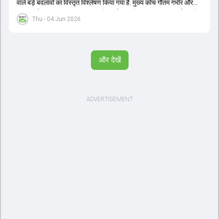
वाले बड़े बदलावों का विस्तृत विश्लेषण किया गया है. मुख्य कोच गौतम गंभीर और
चयनकर्ता अजीत अगरकर 2027 वनडे वर्ल्ड कप और 2028 टी20 वर्ल्ड कप के
Thu - 04 Jun 2026
लिए दीर्घकालिक योजना बना रहे हैं. चर्चा के अनुसार, सूर्यकुमार यादव के स्थान पर
श्रेयस अय्यर को टी20 टीम का नया कप्तान नियुक्त किया जा सकता है, जबकि
तिलक वर्मा और ईशान किशन उपकप्तानी की रेस में हैं. हार्दिक पंड्या की फिटनेस
चिंताओं के बीच नीतीश कुमार रेड्डी को उनके बैकअप के तौर पर तैयार किया जा
और देखें
रहा है. वीडियो में वैभव सूर्यवंशी के डेब्यू, अभिषेक शर्मा और संजू सैमसन की ओपनिंग
भूमिका और टेस्ट क्रिकेट के भविष्य पर भी प्रकाश डाला गया है. इसके अतिरिक्त,
ईएसपीएन की 21वीं सदी के टॉप 25 क्रिकेटर्स की सूची, इम्पैक्ट प्लेयर रूल का
ऑलराउंडर्स पर प्रभाव और भारत-अफगानिस्तान टेस्ट मैच जैसे महत्वपूर्ण विषयों
पर तथ्यात्मक जानकारी साझा की गई है.