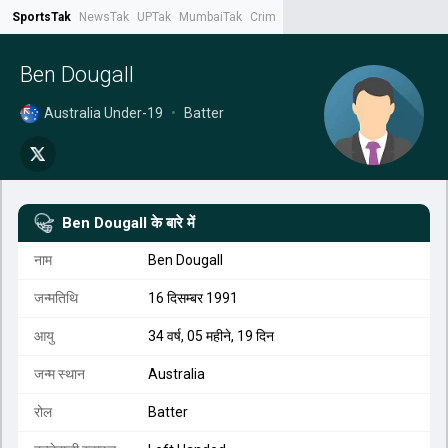
SportsTak
NewsTak
UPTak
MumbaiTak
CrimeTak
Lallantop
AstroTak
Tak.
Ben Dougall
Australia Under-19
•
Batter
Ben Dougall
के बारे में
नाम
Ben Dougall
जन्मतिथि
16 दिसम्बर 1991
आयु
34 वर्ष, 05 महीने, 19 दिन
जन्म स्थान
Australia
रोल
Batter