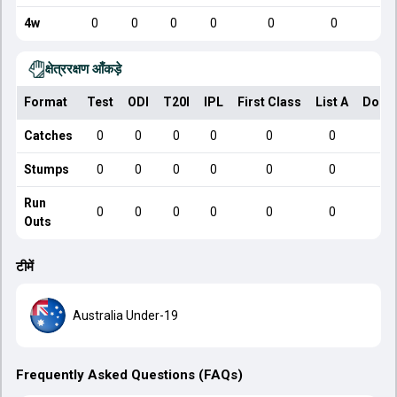
4w
0
0
0
0
0
0
क्षेत्ररक्षण आँकड़े
Format
Test
ODI
T20I
IPL
First Class
List A
Dome
Catches
0
0
0
0
0
0
Stumps
0
0
0
0
0
0
Run
0
0
0
0
0
0
Outs
टीमें
Australia Under-19
Frequently Asked Questions (FAQs)