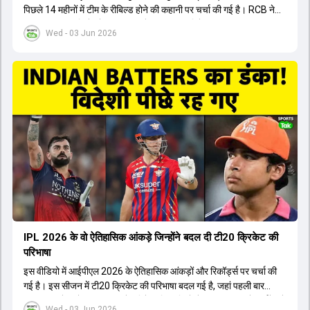
पिछले 14 महीनों में टीम के रीबिल्ड होने की कहानी पर चर्चा की गई है। RCB ने
अपनी पुरानी गलतियों को स्वीकार करते हुए एक नया रिसेट बटन दबाया। टीम
Wed - 03 Jun 2026
मैनेजमेंट में Mo Bobat, Andy Flower, Dinesh Karthik और एनालिस्ट
Freddie Wilde ने मिलकर ऑक्शन की बेहतरीन रणनीति बनाई। इसी रणनीति
के तहत Bhuvneshwar Kumar, Krunal Pandya और Rasikh Salam
जैसे भारतीय खिलाड़ियों को टीम में शामिल किया गया, जिन्होंने शानदार प्रदर्शन
किया। इसके अलावा, Virat Kohli की भूमिका में भी बदलाव देखा गया, जहां वह
अब टीम के युवा खिलाड़ियों के साथ ज्यादा जुड़े हुए नजर आते हैं। कप्तान Rajat
Patidar के नेतृत्व में टीम का कम्युनिकेशन बहुत स्पष्ट रहा है। एनालिस्ट से लेकर
मैनेजमेंट तक, सभी एक ही पेज पर रहते हैं, जिससे मैदान पर कोई कंफ्यूजन नहीं
होता। यही कारण है कि RCB ने लगातार सफलता हासिल की है।
IPL 2026 के वो ऐतिहासिक आंकड़े जिन्होंने बदल दी टी20 क्रिकेट की
परिभाषा
इस वीडियो में आईपीएल 2026 के ऐतिहासिक आंकड़ों और रिकॉर्ड्स पर चर्चा की
गई है। इस सीजन में टी20 क्रिकेट की परिभाषा बदल गई है, जहां पहली बार
भारतीय बल्लेबाजों का स्ट्राइक रेट विदेशी खिलाड़ियों से ज्यादा रहा। पूरे टूर्नामेंट में
Wed - 03 Jun 2026