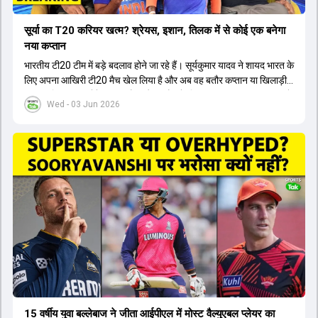
सूर्या का T20 करियर खत्म? श्रेयस, इशान, तिलक में से कोई एक बनेगा
नया कप्तान
भारतीय टी20 टीम में बड़े बदलाव होने जा रहे हैं। सूर्यकुमार यादव ने शायद भारत के
लिए अपना आखिरी टी20 मैच खेल लिया है और अब वह बतौर कप्तान या खिलाड़ी
टीम का हिस्सा नहीं होंगे। आयरलैंड और इंग्लैंड के खिलाफ आगामी टी20 सीरीज के
Wed - 03 Jun 2026
लिए नए कप्तान की तलाश जारी है। इस रेस में श्रेयस अय्यर सबसे आगे चल रहे
हैं। उनके अलावा ईशान किशन और तिलक वर्मा भी कप्तानी के दावेदार हैं। अक्षर
पटेल इस रेस में काफी पीछे हैं, जबकि संजू सैमसन और रजत पाटीदार कप्तानी की
दौड़ से बाहर हैं। आगामी सीरीज के लिए वैभव सूर्यवंशी को तीसरे ओपनर के तौर पर
टीम में शामिल किया जाएगा, जबकि अभिषेक शर्मा और संजू सैमसन पहली पसंद
होंगे। इसके अलावा नीतीश रेड्डी को बतौर ऑलराउंडर ज्यादा मौके मिलेंगे। अजीत
अगरकर की अगुवाई वाली चयन समिति और कोच गौतम गंभीर आगामी टी20 वर्ल्ड
कप और 2028 ओलंपिक के लिए लंबी अवधि का विजन लेकर चल रहे हैं।
15 वर्षीय युवा बल्लेबाज ने जीता आईपीएल में मोस्ट वैल्युएबल प्लेयर का