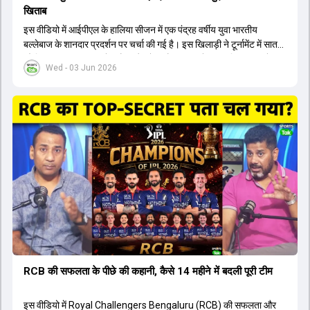
खिताब
इस वीडियो में आईपीएल के हालिया सीजन में एक पंद्रह वर्षीय युवा भारतीय
बल्लेबाज के शानदार प्रदर्शन पर चर्चा की गई है। इस खिलाड़ी ने टूर्नामेंट में सात
सौ छिहत्तर रन बनाकर ऑरेंज कैप और मोस्ट वैल्युएबल प्लेयर का खिताब अपने नाम
Wed - 03 Jun 2026
किया है। वीडियो में बताया गया है कि ऑस्ट्रेलियाई टीम के वर्तमान कप्तान और
इंग्लैंड टीम के पूर्व कप्तान ने इस युवा खिलाड़ी के खेल की सराहना की है।
ऑस्ट्रेलियाई कप्तान के अनुसार, शुरुआत में लोगों को इस खिलाड़ी के प्रदर्शन पर
संदेह था, लेकिन अब उसने खुद को एक बेहतरीन बल्लेबाज साबित कर दिया है जो
गेंद को बाउंड्री के काफी पार मारने की क्षमता रखता है। वहीं, इंग्लैंड के पूर्व कप्तान
ने कहा कि टूर्नामेंट जीतने वाली टीम के अलावा इस सीजन की सबसे बड़ी बात इस
युवा खिलाड़ी का प्रदर्शन रहा है, जिसे देखने के लिए स्टेडियम में भारी भीड़ उमड़ती
थी। शानदार प्रदर्शन के बाद इस युवा खिलाड़ी को श्रीलंका में होने वाली
त्रिकोणीय सीरीज के लिए इंडिया ए टीम में भी शामिल कर लिया गया है।
RCB की सफलता के पीछे की कहानी, कैसे 14 महीने में बदली पूरी टीम
इस वीडियो में Royal Challengers Bengaluru (RCB) की सफलता और