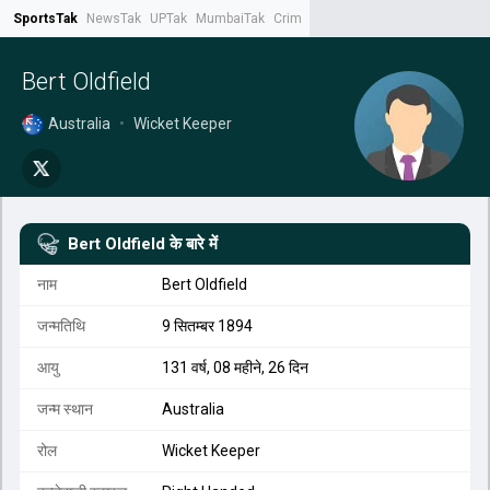
SportsTak
NewsTak
UPTak
MumbaiTak
CrimeTak
Lallantop
AstroTak
Tak.
Bert Oldfield
Australia
•
Wicket Keeper
Bert Oldfield
के बारे में
नाम
Bert Oldfield
जन्मतिथि
9 सितम्बर 1894
आयु
131 वर्ष, 08 महीने, 26 दिन
जन्म स्थान
Australia
रोल
Wicket Keeper