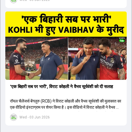
1426 छक्के लगे और 65 बार टीमों ने 200 से ज्यादा का स्कोर बनाया, जो एक
नया रिकॉर्ड है। एक युवा बल्लेबाज ने सबसे ज्यादा रन, छक्के और बेहतरीन
स्ट्राइक रेट के साथ मोस्ट वैल्युएबल प्लेयर का खिताब जीता। इसके अलावा पंजाब
और बेंगलुरु के प्रदर्शन के साथ-साथ लक्ष्य का पीछा करने वाली टीमों की सफलता
के आंकड़ों का भी विश्लेषण किया गया है।
'एक बिहारी सब पर भारी', विराट कोहली ने वैभव सूर्यवंशी को दी सलाह
रॉयल चैलेंजर्स बेंगलुरु (RCB) ने विराट कोहली और वैभव सूर्यवंशी की मुलाकात का
एक वीडियो इंस्टाग्राम पर शेयर किया है। इस वीडियो में विराट कोहली ने वैभव को
सलाह देते हुए कहा, 'एक बिहारी सब पर भारी। बस गेम खत्म।' कोहली ने उन्हें खुद
Wed - 03 Jun 2026
पर विश्वास रखने और नकारात्मक बातों पर ध्यान न देने की सलाह दी। आईपीएल
2026 में वैभव सूर्यवंशी ने 14 मैचों में 776 रन बनाकर ऑरेंज कैप और मोस्ट
वैल्यूएबल प्लेयर का खिताब जीता। अब वैभव इंडिया ए के लिए श्रीलंका में ट्राई