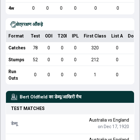
4w
0
0
0
0
0
0
क्षेत्ररक्षण आँकड़े
Format
Test
ODI
T20I
IPL
First Class
List A
Dome
Catches
78
0
0
0
320
0
Stumps
52
0
0
0
212
0
Run
0
0
0
0
1
0
Outs
Bert Oldfield
का डेब्यू/आखिरी मैच
TEST
MATCHES
Australia
vs
England
डेब्यू
on Dec 17, 1920
Australia
vs
England