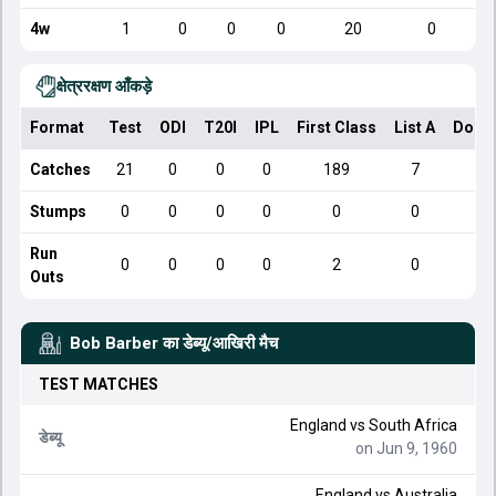
4w
1
0
0
0
20
0
क्षेत्ररक्षण आँकड़े
Format
Test
ODI
T20I
IPL
First Class
List A
Dome
Catches
21
0
0
0
189
7
Stumps
0
0
0
0
0
0
Run
0
0
0
0
2
0
Outs
Bob Barber
का डेब्यू/आखिरी मैच
TEST
MATCHES
England
vs
South Africa
डेब्यू
on Jun 9, 1960
England
vs
Australia