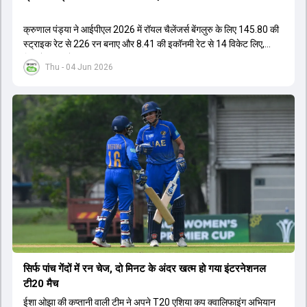
क्रुणाल पंड्या ने आईपीएल 2026 में रॉयल चैलेंजर्स बेंगलुरु के लिए 145.80 की
स्ट्राइक रेट से 226 रन बनाए और 8.41 की इकॉनमी रेट से 14 विकेट लिए,
जिससे RCB ने अपना लगातार दूसरा IPL टाइटल जीता.
Thu - 04 Jun 2026
सिर्फ पांच गेंदों में रन चेज, दो मिनट के अंदर खत्म हो गया इंटरनेशनल
टी20 मैच
ईशा ओझा की कप्तानी वाली टीम ने अपने T20 एशिया कप क्वालिफाइंग अभियान