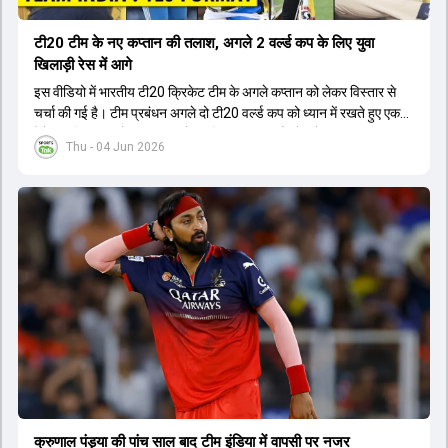
टी20 टीम के नए कप्तान की तलाश, अगले 2 वर्ल्ड कप के लिए युवा
खिलाड़ी रेस में आगे
इस वीडियो में भारतीय टी20 क्रिकेट टीम के अगले कप्तान को लेकर विस्तार से
चर्चा की गई है। टीम प्रबंधन अगले दो टी20 वर्ल्ड कप को ध्यान में रखते हुए एक
ऐसे युवा खिलाड़ी को कप्तान बनाने पर विचार कर रहा है जो लंबे समय तक टीम का
Thu - 04 Jun 2026
नेतृत्व कर सके। चर्चा में बताया गया है कि टी20 टीम को टेस्ट और वनडे टीम से
अलग रखा गया है। कप्तानी की रेस में कुछ ऐसे युवा खिलाड़ी शामिल हैं जिनके पास
घरेलू क्रिकेट में कप्तानी का अनुभव है, जबकि कुछ ऐसे भी हैं जिनके पास अनुभव
नहीं है लेकिन उम्र उनके पक्ष में है। दूसरी ओर, कई दिग्गज और अनुभवी खिलाड़ी
इस कप्तानी की दौड़ से बाहर बताए जा रहे हैं। विकेटकीपर की भूमिका को लेकर भी
स्पष्टता दी गई है कि टी20 में ओपनिंग करने वाले विकेटकीपर को ही प्राथमिकता दी
जाएगी। टीम का मुख्य लक्ष्य एक ऐसा कप्तान चुनना है जो अगले चार से आठ साल
तक टीम की कमान संभाल सके।
क्रुणाल पंड्या की पांच साल बाद टीम इंडिया में वापसी पर नजर