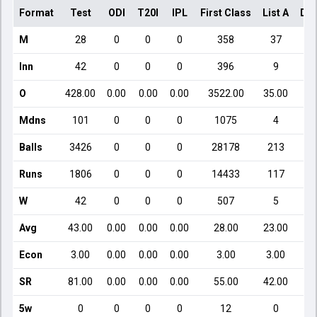
Format
Test
ODI
T20I
IPL
First Class
List A
Dom
M
28
0
0
0
358
37
Inn
42
0
0
0
396
9
O
428.00
0.00
0.00
0.00
3522.00
35.00
Mdns
101
0
0
0
1075
4
Balls
3426
0
0
0
28178
213
Runs
1806
0
0
0
14433
117
W
42
0
0
0
507
5
Avg
43.00
0.00
0.00
0.00
28.00
23.00
Econ
3.00
0.00
0.00
0.00
3.00
3.00
SR
81.00
0.00
0.00
0.00
55.00
42.00
5w
0
0
0
0
12
0