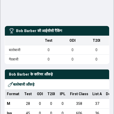
Bob Barber
की आईसीसी रैंकिंग
Test
ODI
T20I
बल्लेबाजी
0
0
0
गेंदबाजी
0
0
0
Bob Barber
के करियर आँकड़े
बल्लेबाजी आँकड़े
Format
Test
ODI
T20I
IPL
First Class
List A
Dome
M
28
0
0
0
358
37
Inn
45
0
0
0
606
36