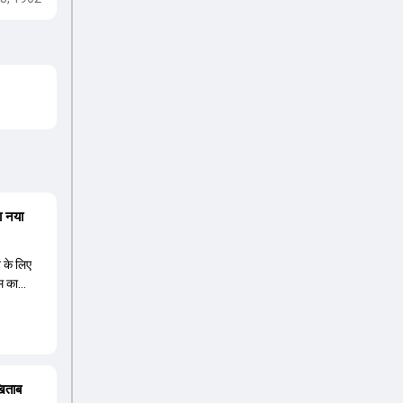
ा नया
त के लिए
म का
 नए कप्तान
ावा ईशान
े हैं,
ीज के लिए
िषेक शर्मा
खिताब
उंडर