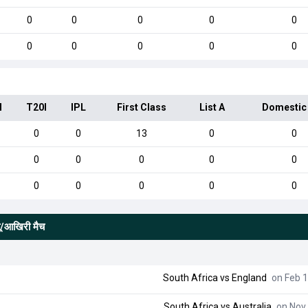
0
0
0
0
0
0
0
0
0
0
I
T20I
IPL
First Class
List A
Domestic
0
0
13
0
0
0
0
0
0
0
0
0
0
0
0
यू/आखिरी मैच
South Africa
vs
England
on Feb 1
South Africa
vs
Australia
on Nov 