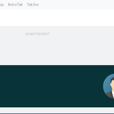
top
AstroTak
Tak.live