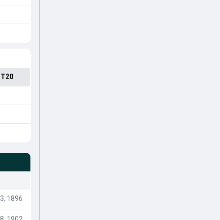
 T20
3, 1896
8, 1902