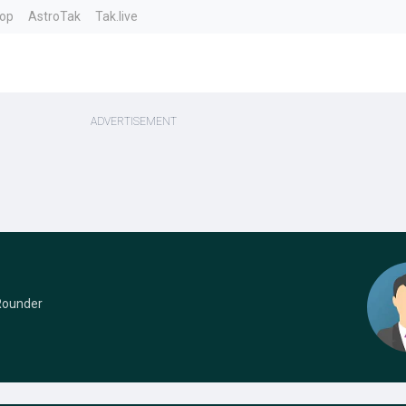
top
AstroTak
Tak.live
 Rounder