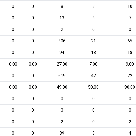
0
0
8
3
10
0
0
13
3
7
0
0
2
0
0
0
0
306
21
65
0
0
94
18
18
0.00
0.00
27.00
7.00
9.00
0
0
619
42
72
0.00
0.00
49.00
50.00
90.00
0
0
0
0
0
0
0
3
0
0
0
0
2
0
2
0
0
39
3
4