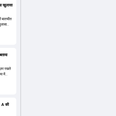
या खुलासा
ाली बातचीत
खुलासा
 बताया
 नज़र रखते
ा में
ia A की