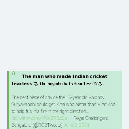
𝗧𝗵𝗲 𝗺𝗮𝗻 𝘄𝗵𝗼 𝗺𝗮𝗱𝗲 𝗜𝗻𝗱𝗶𝗮𝗻 𝗰𝗿𝗶𝗰𝗸𝗲𝘁
𝗳𝗲𝗮𝗿𝗹𝗲𝘀𝘀 🤝 𝘁𝗵𝗲 𝗯𝗼𝘆 𝘄𝗵𝗼 𝗯𝗮𝘁𝘀 𝗳𝗲𝗮𝗿𝗹𝗲𝘀𝘀 🫶💪
The best piece of advice the 15-year old Vaibhav
Suryavanshi could get! And who better than Virat Kohli
to help fuel his fire in the right direction.…
pic.twitter.com/MUqCRBo0la
— Royal Challengers
Bengaluru (@RCBTweets)
June 3, 2026