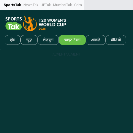
SportsTak
NewsTak
UPTak
MumbaiTak
CrimeTak
Lallantop
AstroTak
Tak.
होम
न्यूज़
शेड्यूल
प्वाइंट टेबल
आंकड़े
वीडियो