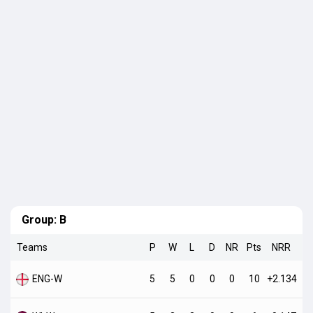
Group:
B
Teams
P
W
L
D
NR
Pts
NRR
ENG-W
5
5
0
0
0
10
+2.134