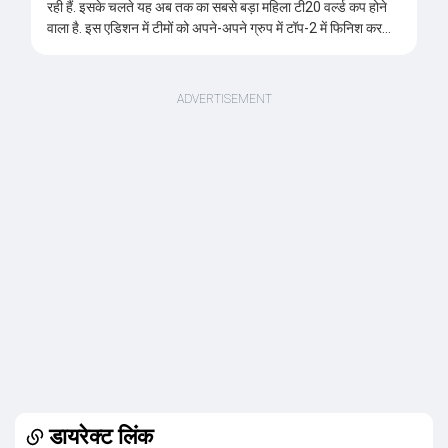
रही हैं. इसके चलते यह अब तक का सबसे बड़ा महिला टी20 वर्ल्ड कप होने
वाला है. इस एडिशन में टीमों को अपने-अपने ग्रुप में टॉप-2 में फिनिश करना
होगा. 12 टीमों को छह-छह टीमों के दो ग्रुप में बांटा गया है. दोनों ग्रुप की
टॉप-2 टीमें सीधे सेमीफाइनल में जगह बनाएंगी. इसके बाद फाइनल मुकाबला
खेला जाएगा. ऐसे में ग्रुप स्टेज में टीमें लगातार जीत दर्ज कर टॉप पर बने रहने
की कोशिश करेंगी, ताकि वे टूर्नामेंट के नॉकआउट चरण में पहुंच सकें.
डायरेक्ट लिंक