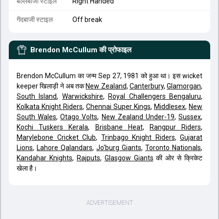
बल्लेबाजी स्टाइल
Right Handed
गेंदबाजी स्टाइल
Off break
Brendon McCullum
की प्रोफाइल
Brendon McCullum का जन्म Sep 27, 1981 को हुआ था। इस wicket
keeper खिलाड़ी ने अब तक
New Zealand
,
Canterbury
,
Glamorgan
,
South Island
,
Warwickshire
,
Royal Challengers Bengaluru
,
Kolkata Knight Riders
,
Chennai Super Kings
,
Middlesex
,
New
South Wales
,
Otago Volts
,
New Zealand Under-19
,
Sussex
,
Kochi Tuskers Kerala
,
Brisbane Heat
,
Rangpur Riders
,
Marylebone Cricket Club
,
Trinbago Knight Riders
,
Gujarat
Lions
,
Lahore Qalandars
,
Jo'burg Giants
,
Toronto Nationals
,
Kandahar Knights
,
Rajputs
,
Glasgow Giants
की ओर से क्रिकेट
खेला है।