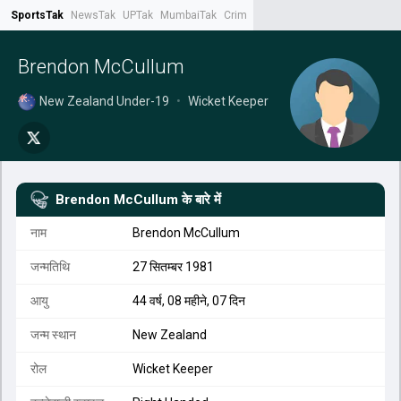
SportsTak
NewsTak
UPTak
MumbaiTak
CrimeTak
Lallantop
AstroTak
Tak.
Brendon McCullum
New Zealand Under-19
•
Wicket Keeper
Brendon McCullum
के बारे में
नाम
Brendon McCullum
जन्मतिथि
27 सितम्बर 1981
आयु
44 वर्ष, 08 महीने, 07 दिन
जन्म स्थान
New Zealand
रोल
Wicket Keeper