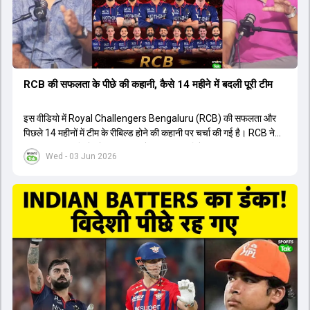
त्रिकोणीय सीरीज के लिए इंडिया ए टीम में भी शामिल कर लिया गया है।
RCB की सफलता के पीछे की कहानी, कैसे 14 महीने में बदली पूरी टीम
इस वीडियो में Royal Challengers Bengaluru (RCB) की सफलता और
पिछले 14 महीनों में टीम के रीबिल्ड होने की कहानी पर चर्चा की गई है। RCB ने
अपनी पुरानी गलतियों को स्वीकार करते हुए एक नया रिसेट बटन दबाया। टीम
Wed - 03 Jun 2026
मैनेजमेंट में Mo Bobat, Andy Flower, Dinesh Karthik और एनालिस्ट
Freddie Wilde ने मिलकर ऑक्शन की बेहतरीन रणनीति बनाई। इसी रणनीति
के तहत Bhuvneshwar Kumar, Krunal Pandya और Rasikh Salam
जैसे भारतीय खिलाड़ियों को टीम में शामिल किया गया, जिन्होंने शानदार प्रदर्शन
किया। इसके अलावा, Virat Kohli की भूमिका में भी बदलाव देखा गया, जहां वह
अब टीम के युवा खिलाड़ियों के साथ ज्यादा जुड़े हुए नजर आते हैं। कप्तान Rajat
Patidar के नेतृत्व में टीम का कम्युनिकेशन बहुत स्पष्ट रहा है। एनालिस्ट से लेकर
मैनेजमेंट तक, सभी एक ही पेज पर रहते हैं, जिससे मैदान पर कोई कंफ्यूजन नहीं
होता। यही कारण है कि RCB ने लगातार सफलता हासिल की है।