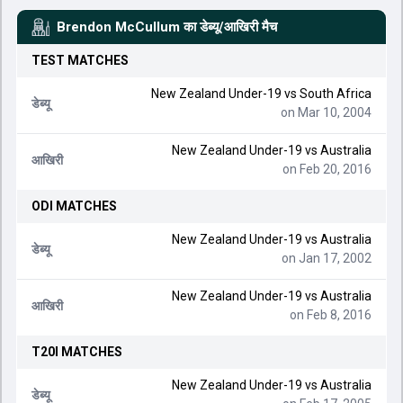
Brendon McCullum
का डेब्यू/आखिरी मैच
TEST
MATCHES
New Zealand Under-19
vs
South Africa
डेब्यू
on Mar 10, 2004
New Zealand Under-19
vs
Australia
आखिरी
on Feb 20, 2016
ODI
MATCHES
New Zealand Under-19
vs
Australia
डेब्यू
on Jan 17, 2002
New Zealand Under-19
vs
Australia
आखिरी
on Feb 8, 2016
T20I
MATCHES
New Zealand Under-19
vs
Australia
डेब्यू