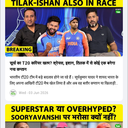
सूर्या का T20 करियर खत्म? श्रेयस, इशान, तिलक में से कोई एक बनेगा
नया कप्तान
भारतीय टी20 टीम में बड़े बदलाव होने जा रहे हैं। सूर्यकुमार यादव ने शायद भारत के
लिए अपना आखिरी टी20 मैच खेल लिया है और अब वह बतौर कप्तान या खिलाड़ी
टीम का हिस्सा नहीं होंगे। आयरलैंड और इंग्लैंड के खिलाफ आगामी टी20 सीरीज के
Wed - 03 Jun 2026
लिए नए कप्तान की तलाश जारी है। इस रेस में श्रेयस अय्यर सबसे आगे चल रहे
हैं। उनके अलावा ईशान किशन और तिलक वर्मा भी कप्तानी के दावेदार हैं। अक्षर
पटेल इस रेस में काफी पीछे हैं, जबकि संजू सैमसन और रजत पाटीदार कप्तानी की
दौड़ से बाहर हैं। आगामी सीरीज के लिए वैभव सूर्यवंशी को तीसरे ओपनर के तौर पर
टीम में शामिल किया जाएगा, जबकि अभिषेक शर्मा और संजू सैमसन पहली पसंद
होंगे। इसके अलावा नीतीश रेड्डी को बतौर ऑलराउंडर ज्यादा मौके मिलेंगे। अजीत