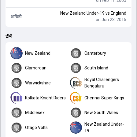
on Feb 17, 2005
New Zealand Under-19
vs
England
आखिरी
on Jun 23, 2015
टीमें
New Zealand
Canterbury
Glamorgan
South Island
Royal Challengers
Warwickshire
Bengaluru
Kolkata Knight Riders
Chennai Super Kings
Middlesex
New South Wales
New Zealand Under-
Otago Volts
19