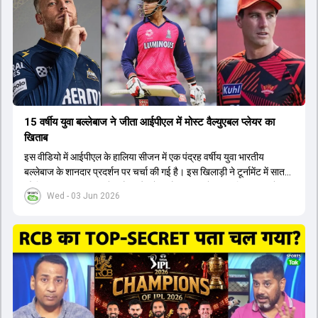
अगरकर की अगुवाई वाली चयन समिति और कोच गौतम गंभीर आगामी टी20 वर्ल्ड
कप और 2028 ओलंपिक के लिए लंबी अवधि का विजन लेकर चल रहे हैं।
15 वर्षीय युवा बल्लेबाज ने जीता आईपीएल में मोस्ट वैल्युएबल प्लेयर का
खिताब
इस वीडियो में आईपीएल के हालिया सीजन में एक पंद्रह वर्षीय युवा भारतीय
बल्लेबाज के शानदार प्रदर्शन पर चर्चा की गई है। इस खिलाड़ी ने टूर्नामेंट में सात
सौ छिहत्तर रन बनाकर ऑरेंज कैप और मोस्ट वैल्युएबल प्लेयर का खिताब अपने नाम
Wed - 03 Jun 2026
किया है। वीडियो में बताया गया है कि ऑस्ट्रेलियाई टीम के वर्तमान कप्तान और
इंग्लैंड टीम के पूर्व कप्तान ने इस युवा खिलाड़ी के खेल की सराहना की है।
ऑस्ट्रेलियाई कप्तान के अनुसार, शुरुआत में लोगों को इस खिलाड़ी के प्रदर्शन पर
संदेह था, लेकिन अब उसने खुद को एक बेहतरीन बल्लेबाज साबित कर दिया है जो
गेंद को बाउंड्री के काफी पार मारने की क्षमता रखता है। वहीं, इंग्लैंड के पूर्व कप्तान
ने कहा कि टूर्नामेंट जीतने वाली टीम के अलावा इस सीजन की सबसे बड़ी बात इस
युवा खिलाड़ी का प्रदर्शन रहा है, जिसे देखने के लिए स्टेडियम में भारी भीड़ उमड़ती
थी। शानदार प्रदर्शन के बाद इस युवा खिलाड़ी को श्रीलंका में होने वाली