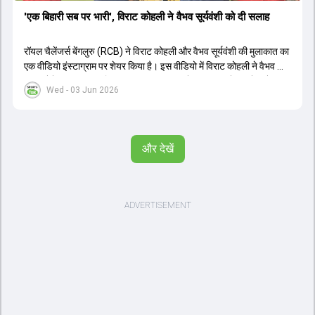
'एक बिहारी सब पर भारी', विराट कोहली ने वैभव सूर्यवंशी को दी सलाह
रॉयल चैलेंजर्स बेंगलुरु (RCB) ने विराट कोहली और वैभव सूर्यवंशी की मुलाकात का
एक वीडियो इंस्टाग्राम पर शेयर किया है। इस वीडियो में विराट कोहली ने वैभव को
सलाह देते हुए कहा, 'एक बिहारी सब पर भारी। बस गेम खत्म।' कोहली ने उन्हें खुद
Wed - 03 Jun 2026
पर विश्वास रखने और नकारात्मक बातों पर ध्यान न देने की सलाह दी। आईपीएल
2026 में वैभव सूर्यवंशी ने 14 मैचों में 776 रन बनाकर ऑरेंज कैप और मोस्ट
वैल्यूएबल प्लेयर का खिताब जीता। अब वैभव इंडिया ए के लिए श्रीलंका में ट्राई
सीरीज खेलेंगे। वहीं, विराट कोहली लंदन रवाना हो गए हैं और अगली वनडे सीरीज में
और देखें
नजर आएंगे।