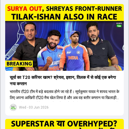
सूर्या का T20 करियर खत्म? श्रेयस, इशान, तिलक में से कोई एक बनेगा
नया कप्तान
भारतीय टी20 टीम में बड़े बदलाव होने जा रहे हैं। सूर्यकुमार यादव ने शायद भारत के
लिए अपना आखिरी टी20 मैच खेल लिया है और अब वह बतौर कप्तान या खिलाड़ी
टीम का हिस्सा नहीं होंगे। आयरलैंड और इंग्लैंड के खिलाफ आगामी टी20 सीरीज के
Wed - 03 Jun 2026
लिए नए कप्तान की तलाश जारी है। इस रेस में श्रेयस अय्यर सबसे आगे चल रहे
हैं। उनके अलावा ईशान किशन और तिलक वर्मा भी कप्तानी के दावेदार हैं। अक्षर
पटेल इस रेस में काफी पीछे हैं, जबकि संजू सैमसन और रजत पाटीदार कप्तानी की
दौड़ से बाहर हैं। आगामी सीरीज के लिए वैभव सूर्यवंशी को तीसरे ओपनर के तौर पर