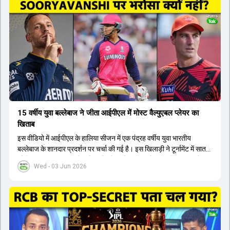
टीम में शामिल किया जाएगा, जबकि अभिषेक शर्मा और संजू सैमसन पहली पसंद
होंगे। इसके अलावा नीतीश रेड्डी को बतौर ऑलराउंडर ज्यादा मौके मिलेंगे। अजीत
अगरकर की अगुवाई वाली चयन समिति और कोच गौतम गंभीर आगामी टी20 वर्ल्ड
कप और 2028 ओलंपिक के लिए लंबी अवधि का विजन लेकर चल रहे हैं।
15 वर्षीय युवा बल्लेबाज ने जीता आईपीएल में मोस्ट वैल्युएबल प्लेयर का
खिताब
इस वीडियो में आईपीएल के हालिया सीजन में एक पंद्रह वर्षीय युवा भारतीय
बल्लेबाज के शानदार प्रदर्शन पर चर्चा की गई है। इस खिलाड़ी ने टूर्नामेंट में सात
सौ छिहत्तर रन बनाकर ऑरेंज कैप और मोस्ट वैल्युएबल प्लेयर का खिताब अपने नाम
Wed - 03 Jun 2026
किया है। वीडियो में बताया गया है कि ऑस्ट्रेलियाई टीम के वर्तमान कप्तान और
इंग्लैंड टीम के पूर्व कप्तान ने इस युवा खिलाड़ी के खेल की सराहना की है।
ऑस्ट्रेलियाई कप्तान के अनुसार, शुरुआत में लोगों को इस खिलाड़ी के प्रदर्शन पर
संदेह था, लेकिन अब उसने खुद को एक बेहतरीन बल्लेबाज साबित कर दिया है जो
गेंद को बाउंड्री के काफी पार मारने की क्षमता रखता है। वहीं, इंग्लैंड के पूर्व कप्तान
ने कहा कि टूर्नामेंट जीतने वाली टीम के अलावा इस सीजन की सबसे बड़ी बात इस