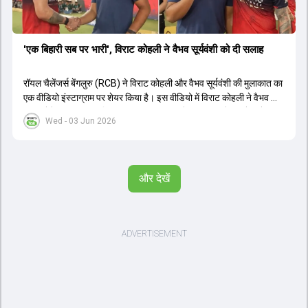
'एक बिहारी सब पर भारी', विराट कोहली ने वैभव सूर्यवंशी को दी सलाह
रॉयल चैलेंजर्स बेंगलुरु (RCB) ने विराट कोहली और वैभव सूर्यवंशी की मुलाकात का
एक वीडियो इंस्टाग्राम पर शेयर किया है। इस वीडियो में विराट कोहली ने वैभव को
सलाह देते हुए कहा, 'एक बिहारी सब पर भारी। बस गेम खत्म।' कोहली ने उन्हें खुद
Wed - 03 Jun 2026
पर विश्वास रखने और नकारात्मक बातों पर ध्यान न देने की सलाह दी। आईपीएल
2026 में वैभव सूर्यवंशी ने 14 मैचों में 776 रन बनाकर ऑरेंज कैप और मोस्ट
वैल्यूएबल प्लेयर का खिताब जीता। अब वैभव इंडिया ए के लिए श्रीलंका में ट्राई
सीरीज खेलेंगे। वहीं, विराट कोहली लंदन रवाना हो गए हैं और अगली वनडे सीरीज में
और देखें
नजर आएंगे।