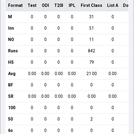
Format
Test
ODI
T20I
IPL
First Class
List A
Dome
M
0
0
0
0
31
0
Inn
0
0
0
0
51
0
NO
0
0
0
0
11
0
Runs
0
0
0
0
842
0
HS
0
0
0
0
79
0
Avg
0.00
0.00
0.00
0.00
21.00
0.00
BF
0
0
0
0
0
0
SR
0.00
0.00
0.00
0.00
0.00
0.00
100
0
0
0
0
0
0
50
0
0
0
0
2
0
6s
0
0
0
0
0
0