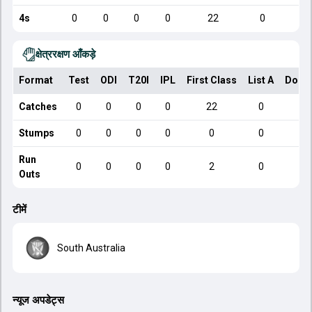
4s
0
0
0
0
22
0
क्षेत्ररक्षण आँकड़े
Format
Test
ODI
T20I
IPL
First Class
List A
Dome
Catches
0
0
0
0
22
0
Stumps
0
0
0
0
0
0
Run
0
0
0
0
2
0
Outs
टीमें
South Australia
न्यूज अपडेट्स