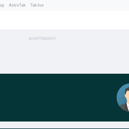
top
AstroTak
Tak.live