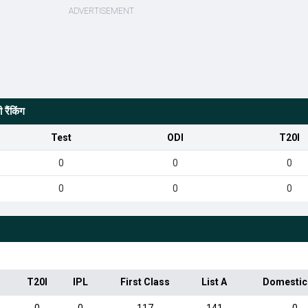
रैंकिंग
Test
ODI
T20I
0
0
0
0
0
0
T20I
IPL
First Class
List A
Domestic