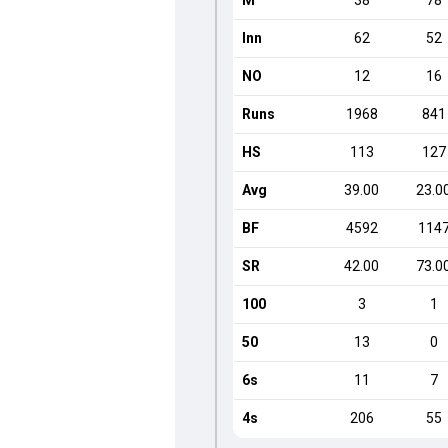
M
38
78
Inn
62
52
NO
12
16
Runs
1968
841
HS
113
127
Avg
39.00
23.0
BF
4592
114
SR
42.00
73.0
100
3
1
50
13
0
6s
11
7
4s
206
55