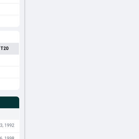
 T20
3, 1992
6, 1998