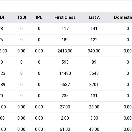
DI
T20I
IPL
First Class
List A
Domesti
78
0
0
117
141
0
75
0
0
189
122
0
3.00
0.00
0.00
2413.00
940.00
0.00
33
0
0
593
89
0
623
0
0
14480
5643
0
589
0
0
6537
3701
0
70
0
0
235
131
0
.00
0.00
0.00
27.00
28.00
0.00
.00
0.00
0.00
2.00
3.00
0.00
.00
0.00
0.00
61.00
43.00
0.00