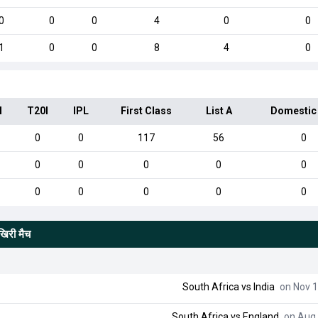
0
0
0
4
0
0
1
0
0
8
4
0
I
T20I
IPL
First Class
List A
Domestic
0
0
117
56
0
0
0
0
0
0
0
0
0
0
0
खिरी मैच
South Africa
vs
India
on Nov 1
South Africa
vs
England
on Aug 