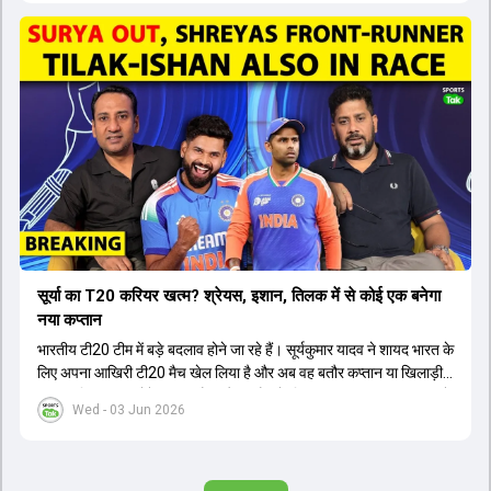
सूर्या का T20 करियर खत्म? श्रेयस, इशान, तिलक में से कोई एक बनेगा
नया कप्तान
भारतीय टी20 टीम में बड़े बदलाव होने जा रहे हैं। सूर्यकुमार यादव ने शायद भारत के
लिए अपना आखिरी टी20 मैच खेल लिया है और अब वह बतौर कप्तान या खिलाड़ी
टीम का हिस्सा नहीं होंगे। आयरलैंड और इंग्लैंड के खिलाफ आगामी टी20 सीरीज के
Wed - 03 Jun 2026
लिए नए कप्तान की तलाश जारी है। इस रेस में श्रेयस अय्यर सबसे आगे चल रहे
हैं। उनके अलावा ईशान किशन और तिलक वर्मा भी कप्तानी के दावेदार हैं। अक्षर
पटेल इस रेस में काफी पीछे हैं, जबकि संजू सैमसन और रजत पाटीदार कप्तानी की
दौड़ से बाहर हैं। आगामी सीरीज के लिए वैभव सूर्यवंशी को तीसरे ओपनर के तौर पर