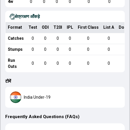
4w
0
0
0
0
0
0
क्षेत्ररक्षण आँकड़े
Format
Test
ODI
T20I
IPL
First Class
List A
Dome
Catches
0
0
0
0
0
0
Stumps
0
0
0
0
0
0
Run
0
0
0
0
0
0
Outs
टीमें
India Under-19
Frequently Asked Questions (FAQs)