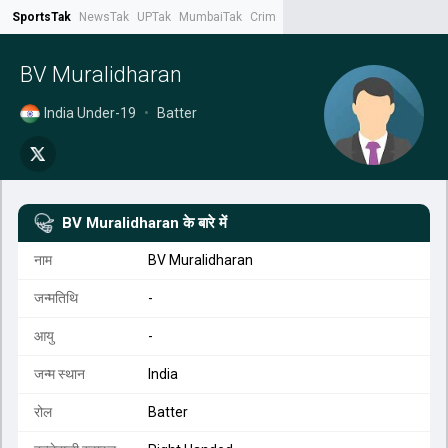
SportsTak
NewsTak
UPTak
MumbaiTak
CrimeTak
Lallantop
AstroTak
Tak.
BV Muralidharan
India Under-19
•
Batter
BV Muralidharan
के बारे में
नाम
BV Muralidharan
जन्मतिथि
-
आयु
-
जन्म स्थान
India
रोल
Batter