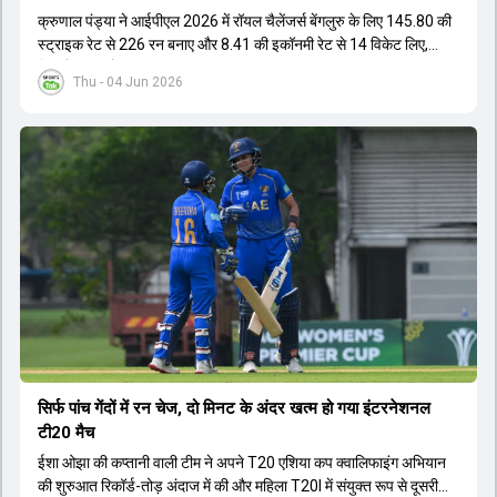
क्रुणाल पंड्या ने आईपीएल 2026 में रॉयल चैलेंजर्स बेंगलुरु के लिए 145.80 की
स्ट्राइक रेट से 226 रन बनाए और 8.41 की इकॉनमी रेट से 14 विकेट लिए,
जिससे RCB ने अपना लगातार दूसरा IPL टाइटल जीता.
Thu - 04 Jun 2026
सिर्फ पांच गेंदों में रन चेज, दो मिनट के अंदर खत्म हो गया इंटरनेशनल
टी20 मैच
ईशा ओझा की कप्तानी वाली टीम ने अपने T20 एशिया कप क्वालिफाइंग अभियान
की शुरुआत रिकॉर्ड-तोड़ अंदाज में की और महिला T20I में संयुक्त रूप से दूसरी