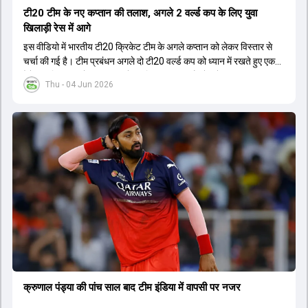
टी20 टीम के नए कप्तान की तलाश, अगले 2 वर्ल्ड कप के लिए युवा
खिलाड़ी रेस में आगे
इस वीडियो में भारतीय टी20 क्रिकेट टीम के अगले कप्तान को लेकर विस्तार से
चर्चा की गई है। टीम प्रबंधन अगले दो टी20 वर्ल्ड कप को ध्यान में रखते हुए एक
ऐसे युवा खिलाड़ी को कप्तान बनाने पर विचार कर रहा है जो लंबे समय तक टीम का
Thu - 04 Jun 2026
नेतृत्व कर सके। चर्चा में बताया गया है कि टी20 टीम को टेस्ट और वनडे टीम से
अलग रखा गया है। कप्तानी की रेस में कुछ ऐसे युवा खिलाड़ी शामिल हैं जिनके पास
घरेलू क्रिकेट में कप्तानी का अनुभव है, जबकि कुछ ऐसे भी हैं जिनके पास अनुभव
नहीं है लेकिन उम्र उनके पक्ष में है। दूसरी ओर, कई दिग्गज और अनुभवी खिलाड़ी
इस कप्तानी की दौड़ से बाहर बताए जा रहे हैं। विकेटकीपर की भूमिका को लेकर भी
स्पष्टता दी गई है कि टी20 में ओपनिंग करने वाले विकेटकीपर को ही प्राथमिकता दी
जाएगी। टीम का मुख्य लक्ष्य एक ऐसा कप्तान चुनना है जो अगले चार से आठ साल
तक टीम की कमान संभाल सके।
क्रुणाल पंड्या की पांच साल बाद टीम इंडिया में वापसी पर नजर