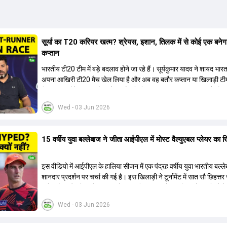
सूर्या का T20 करियर खत्म? श्रेयस, इशान, तिलक में से कोई एक बनेग
कप्तान
भारतीय टी20 टीम में बड़े बदलाव होने जा रहे हैं। सूर्यकुमार यादव ने शायद भार
अपना आखिरी टी20 मैच खेल लिया है और अब वह बतौर कप्तान या खिलाड़ी टी
हिस्सा नहीं होंगे। आयरलैंड और इंग्लैंड के खिलाफ आगामी टी20 सीरीज के लिए
की तलाश जारी है। इस रेस में श्रेयस अय्यर सबसे आगे चल रहे हैं। उनके अल
Wed - 03 Jun 2026
किशन और तिलक वर्मा भी कप्तानी के दावेदार हैं। अक्षर पटेल इस रेस में काफी पीछ
जबकि संजू सैमसन और रजत पाटीदार कप्तानी की दौड़ से बाहर हैं। आगामी सीर
वैभव सूर्यवंशी को तीसरे ओपनर के तौर पर टीम में शामिल किया जाएगा, जबकि अभ
15 वर्षीय युवा बल्लेबाज ने जीता आईपीएल में मोस्ट वैल्युएबल प्लेयर का 
और संजू सैमसन पहली पसंद होंगे। इसके अलावा नीतीश रेड्डी को बतौर ऑलरा
ज्यादा मौके मिलेंगे। अजीत अगरकर की अगुवाई वाली चयन समिति और कोच गौ
आगामी टी20 वर्ल्ड कप और 2028 ओलंपिक के लिए लंबी अवधि का विजन लेक
इस वीडियो में आईपीएल के हालिया सीजन में एक पंद्रह वर्षीय युवा भारतीय बल्ल
हैं।
शानदार प्रदर्शन पर चर्चा की गई है। इस खिलाड़ी ने टूर्नामेंट में सात सौ छिहत्
ऑरेंज कैप और मोस्ट वैल्युएबल प्लेयर का खिताब अपने नाम किया है। वीडियो मे
गया है कि ऑस्ट्रेलियाई टीम के वर्तमान कप्तान और इंग्लैंड टीम के पूर्व कप्तान न
Wed - 03 Jun 2026
खिलाड़ी के खेल की सराहना की है। ऑस्ट्रेलियाई कप्तान के अनुसार, शुरुआत मे
इस खिलाड़ी के प्रदर्शन पर संदेह था, लेकिन अब उसने खुद को एक बेहतरीन बल