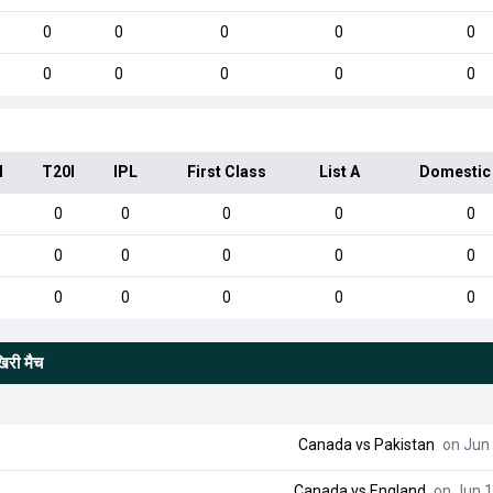
0
0
0
0
0
0
0
0
0
0
I
T20I
IPL
First Class
List A
Domestic
0
0
0
0
0
0
0
0
0
0
0
0
0
0
0
खिरी मैच
Canada
vs
Pakistan
on Jun 
Canada
vs
England
on Jun 1