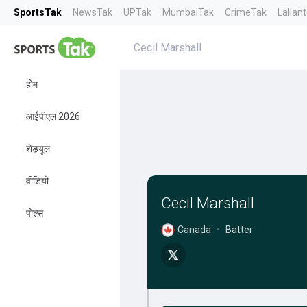
SportsTak
NewsTak
UPTak
MumbaiTak
CrimeTak
Lallan
Cecil Marshall
होम
आईपीएल 2026
शेड्यूल
वीडियो
Cecil Marshall
पोल्स
Canada
•
Batter