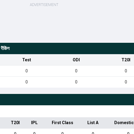
ैंकिंग
Test
ODI
T20I
0
0
0
0
0
0
T20I
IPL
First Class
List A
Domestic