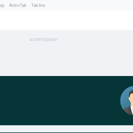
top
AstroTak
Tak.live