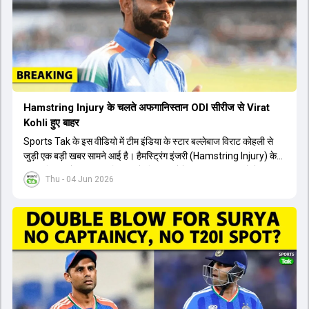
Hamstring Injury के चलते अफगानिस्तान ODI सीरीज से Virat
Kohli हुए बाहर
Sports Tak के इस वीडियो में टीम इंडिया के स्टार बल्लेबाज विराट कोहली से
जुड़ी एक बड़ी खबर सामने आई है। हैमस्ट्रिंग इंजरी (Hamstring Injury) के
कारण विराट कोहली अफगानिस्तान के खिलाफ होने वाली आगामी तीन मैचों की
Thu - 04 Jun 2026
वनडे सीरीज से बाहर हो गए हैं। भारत और अफगानिस्तान के बीच इस वनडे सीरीज
की शुरुआत 13 जून से एचपीसीए स्टेडियम (HPCA Stadium) में होनी थी।
इसके बाद सीरीज के बाकी दो मुकाबले 17 और 20 जून को खेले जाने थे। हाल ही में
खत्म हुए आईपीएल में शानदार प्रदर्शन करने वाले विराट कोहली का इस सीरीज से
बाहर होना भारतीय फैंस के लिए एक बहुत बड़ा झटका है। यह वनडे सीरीज 2027
में होने वाले वर्ल्ड कप की तैयारियों के लिहाज से भी काफी अहम मानी जा रही थी।
फिलहाल यह स्पष्ट नहीं है कि विराट कोहली को इस हैमस्ट्रिंग इंजरी से पूरी तरह से
उबरने में कितना समय लगेगा और उनकी जगह टीम में किस खिलाड़ी को शामिल
किया जाएगा।