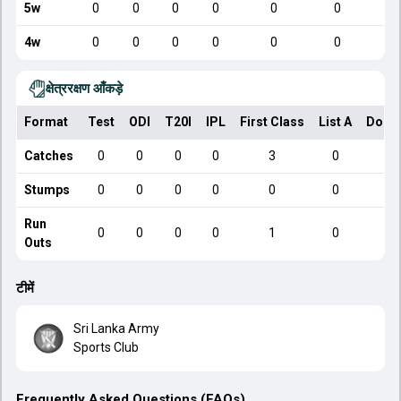
5w
0
0
0
0
0
0
4w
0
0
0
0
0
0
क्षेत्ररक्षण आँकड़े
Format
Test
ODI
T20I
IPL
First Class
List A
Dome
Catches
0
0
0
0
3
0
Stumps
0
0
0
0
0
0
Run
0
0
0
0
1
0
Outs
टीमें
Sri Lanka Army
Sports Club
Frequently Asked Questions (FAQs)