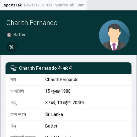
SportsTak
NewsTak
UPTak
MumbaiTak
CrimeTak
Lallantop
AstroTak
Tak.
Charith Fernando
Batter
Charith Fernando
के बारे में
नाम
Charith Fernando
जन्मतिथि
15 जुलाई 1988
आयु
37 वर्ष, 10 महीने, 20 दिन
जन्म स्थान
Sri Lanka
रोल
Batter