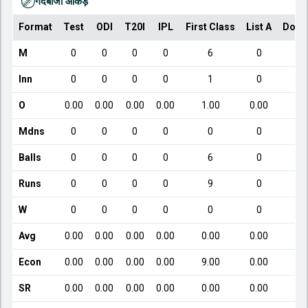
गेंदबाजी आँकड़े
Format
Test
ODI
T20I
IPL
First Class
List A
Dome
M
0
0
0
0
6
0
Inn
0
0
0
0
1
0
O
0.00
0.00
0.00
0.00
1.00
0.00
Mdns
0
0
0
0
0
0
Balls
0
0
0
0
6
0
Runs
0
0
0
0
9
0
W
0
0
0
0
0
0
Avg
0.00
0.00
0.00
0.00
0.00
0.00
Econ
0.00
0.00
0.00
0.00
9.00
0.00
SR
0.00
0.00
0.00
0.00
0.00
0.00