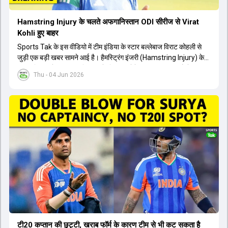
Hamstring Injury के चलते अफगानिस्तान ODI सीरीज से Virat
Kohli हुए बाहर
Sports Tak के इस वीडियो में टीम इंडिया के स्टार बल्लेबाज विराट कोहली से
जुड़ी एक बड़ी खबर सामने आई है। हैमस्ट्रिंग इंजरी (Hamstring Injury) के
कारण विराट कोहली अफगानिस्तान के खिलाफ होने वाली आगामी तीन मैचों की
Thu - 04 Jun 2026
वनडे सीरीज से बाहर हो गए हैं। भारत और अफगानिस्तान के बीच इस वनडे सीरीज
की शुरुआत 13 जून से एचपीसीए स्टेडियम (HPCA Stadium) में होनी थी।
इसके बाद सीरीज के बाकी दो मुकाबले 17 और 20 जून को खेले जाने थे। हाल ही में
खत्म हुए आईपीएल में शानदार प्रदर्शन करने वाले विराट कोहली का इस सीरीज से
बाहर होना भारतीय फैंस के लिए एक बहुत बड़ा झटका है। यह वनडे सीरीज 2027
में होने वाले वर्ल्ड कप की तैयारियों के लिहाज से भी काफी अहम मानी जा रही थी।
फिलहाल यह स्पष्ट नहीं है कि विराट कोहली को इस हैमस्ट्रिंग इंजरी से पूरी तरह से
उबरने में कितना समय लगेगा और उनकी जगह टीम में किस खिलाड़ी को शामिल
किया जाएगा।
टी20 कप्तान की छुट्टी, खराब फॉर्म के कारण टीम से भी कट सकता है