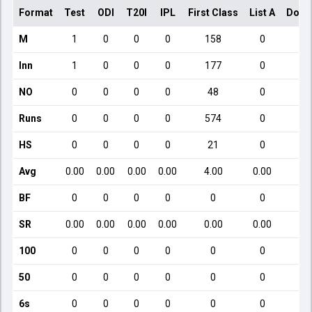
Format
Test
ODI
T20I
IPL
First Class
List A
Dome
M
1
0
0
0
158
0
Inn
1
0
0
0
177
0
NO
0
0
0
0
48
0
Runs
0
0
0
0
574
0
HS
0
0
0
0
21
0
Avg
0.00
0.00
0.00
0.00
4.00
0.00
BF
0
0
0
0
0
0
SR
0.00
0.00
0.00
0.00
0.00
0.00
100
0
0
0
0
0
0
50
0
0
0
0
0
0
6s
0
0
0
0
0
0