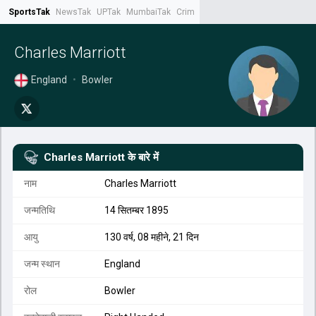
SportsTak
NewsTak
UPTak
MumbaiTak
CrimeTak
Lallantop
AstroTak
Tak.
Charles Marriott
England
•
Bowler
Charles Marriott
के बारे में
नाम
Charles Marriott
जन्मतिथि
14 सितम्बर 1895
आयु
130 वर्ष, 08 महीने, 21 दिन
जन्म स्थान
England
रोल
Bowler