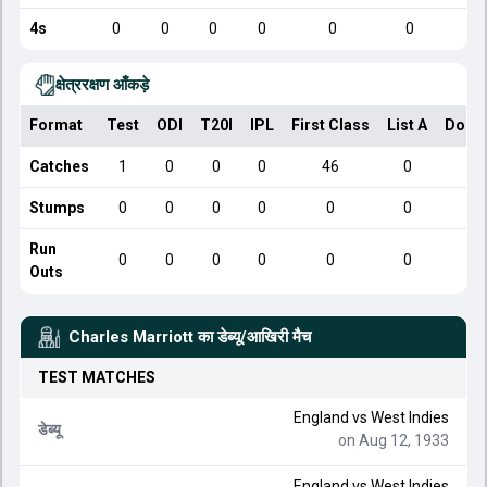
4s
0
0
0
0
0
0
क्षेत्ररक्षण आँकड़े
Format
Test
ODI
T20I
IPL
First Class
List A
Dome
Catches
1
0
0
0
46
0
Stumps
0
0
0
0
0
0
Run
0
0
0
0
0
0
Outs
Charles Marriott
का डेब्यू/आखिरी मैच
TEST
MATCHES
England
vs
West Indies
डेब्यू
on Aug 12, 1933
England
vs
West Indies