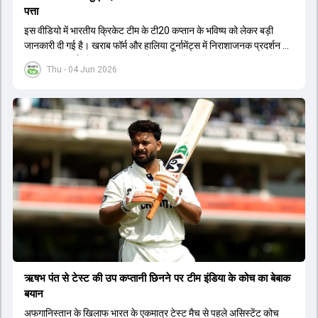
पत्ता
इस वीडियो में भारतीय क्रिकेट टीम के टी20 कप्तान के भविष्य को लेकर बड़ी
जानकारी दी गई है। खराब फॉर्म और हालिया टूर्नामेंट्स में निराशाजनक प्रदर्शन के
कारण चयनकर्ता और टीम प्रबंधन उन्हें कप्तानी से हटाने पर विचार कर रहे हैं।
Thu - 04 Jun 2026
मुख्य कोच और चयन समिति के बीच हुई चर्चा के बाद यह फैसला लिया जा सकता है
कि टीम अब एक नए लीडर के साथ आगे बढ़ेगी। रिपोर्ट्स के अनुसार, मौजूदा कप्तान
को न सिर्फ उनके पद से हटाया जाएगा बल्कि उन्हें टीम से भी बाहर किया जा सकता
है। आगामी सीरीज और भविष्य के बड़े टूर्नामेंट्स को ध्यान में रखते हुए चयनकर्ता
एक नई शुरुआत करना चाहते हैं। इससे पहले भी खराब फॉर्म के कारण कई दिग्गज
खिलाड़ियों को कप्तानी और टीम से हाथ धोना पड़ा था। अब नए कप्तान के लिए एक
अन्य स्टार बल्लेबाज का नाम सबसे आगे चल रहा है, जिसे जल्द ही जिम्मेदारी सौंपी
जा सकती है।
ऋषभ पंत से टेस्ट की उप कप्तानी छिनने पर टीम इंडिया के कोच का बेबाक
बयान
अफगानिस्तान के खिलाफ भारत के एकमात्र टेस्ट मैच से पहले असिस्टेंट कोच