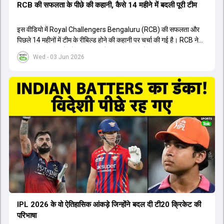
RCB की सफलता के पीछे की कहानी, कैसे 14 महीने में बदली पूरी टीम
इस वीडियो में Royal Challengers Bengaluru (RCB) की सफलता और
पिछले 14 महीनों में टीम के रीबिल्ड होने की कहानी पर चर्चा की गई है। RCB ने
अपनी पुरानी गलतियों को स्वीकार करते हुए एक नया रिसेट बटन दबाया। टीम
Wed - 03 Jun 2026
मैनेजमेंट में Mo Bobat, Andy Flower, Dinesh Karthik और एनालिस्ट
Freddie Wilde ने मिलकर ऑक्शन की बेहतरीन रणनीति बनाई। इसी रणनीति
के तहत Bhuvneshwar Kumar, Krunal Pandya और Rasikh Salam
जैसे भारतीय खिलाड़ियों को टीम में शामिल किया गया, जिन्होंने शानदार प्रदर्शन
किया। इसके अलावा, Virat Kohli की भूमिका में भी बदलाव देखा गया, जहां वह
अब टीम के युवा खिलाड़ियों के साथ ज्यादा जुड़े हुए नजर आते हैं। कप्तान Rajat
Patidar के नेतृत्व में टीम का कम्युनिकेशन बहुत स्पष्ट रहा है। एनालिस्ट से लेकर
मैनेजमेंट तक, सभी एक ही पेज पर रहते हैं, जिससे मैदान पर कोई कंफ्यूजन नहीं
होता। यही कारण है कि RCB ने लगातार सफलता हासिल की है।
IPL 2026 के वो ऐतिहासिक आंकड़े जिन्होंने बदल दी टी20 क्रिकेट की
परिभाषा