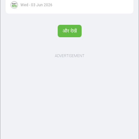
सलाह देते हुए कहा, 'एक बिहारी सब पर भारी। बस गेम खत्म।' कोहली ने उन्हें खुद
Wed - 03 Jun 2026
पर विश्वास रखने और नकारात्मक बातों पर ध्यान न देने की सलाह दी। आईपीएल
2026 में वैभव सूर्यवंशी ने 14 मैचों में 776 रन बनाकर ऑरेंज कैप और मोस्ट
वैल्यूएबल प्लेयर का खिताब जीता। अब वैभव इंडिया ए के लिए श्रीलंका में ट्राई
सीरीज खेलेंगे। वहीं, विराट कोहली लंदन रवाना हो गए हैं और अगली वनडे सीरीज में
और देखें
नजर आएंगे।