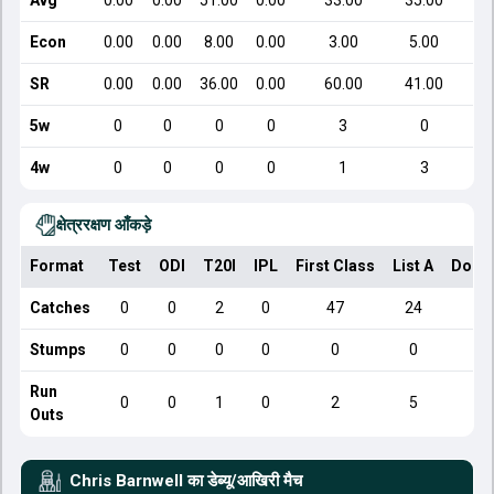
Avg
0.00
0.00
51.00
0.00
33.00
35.00
Econ
0.00
0.00
8.00
0.00
3.00
5.00
SR
0.00
0.00
36.00
0.00
60.00
41.00
5w
0
0
0
0
3
0
4w
0
0
0
0
1
3
क्षेत्ररक्षण आँकड़े
Format
Test
ODI
T20I
IPL
First Class
List A
Dome
Catches
0
0
2
0
47
24
Stumps
0
0
0
0
0
0
Run
0
0
1
0
2
5
Outs
Chris Barnwell
का डेब्यू/आखिरी मैच