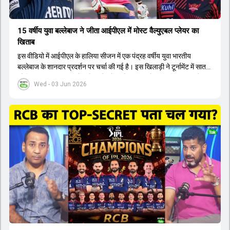
15 वर्षीय युवा बल्लेबाज ने जीता आईपीएल में मोस्ट वैल्युएबल प्लेयर का
खिताब
इस वीडियो में आईपीएल के हालिया सीजन में एक पंद्रह वर्षीय युवा भारतीय
बल्लेबाज के शानदार प्रदर्शन पर चर्चा की गई है। इस खिलाड़ी ने टूर्नामेंट में सात
सौ छिहत्तर रन बनाकर ऑरेंज कैप और मोस्ट वैल्युएबल प्लेयर का खिताब अपने नाम
Wed - 03 Jun 2026
किया है। वीडियो में बताया गया है कि ऑस्ट्रेलियाई टीम के वर्तमान कप्तान और
इंग्लैंड टीम के पूर्व कप्तान ने इस युवा खिलाड़ी के खेल की सराहना की है।
ऑस्ट्रेलियाई कप्तान के अनुसार, शुरुआत में लोगों को इस खिलाड़ी के प्रदर्शन पर
संदेह था, लेकिन अब उसने खुद को एक बेहतरीन बल्लेबाज साबित कर दिया है जो
गेंद को बाउंड्री के काफी पार मारने की क्षमता रखता है। वहीं, इंग्लैंड के पूर्व कप्तान
ने कहा कि टूर्नामेंट जीतने वाली टीम के अलावा इस सीजन की सबसे बड़ी बात इस
युवा खिलाड़ी का प्रदर्शन रहा है, जिसे देखने के लिए स्टेडियम में भारी भीड़ उमड़ती
थी। शानदार प्रदर्शन के बाद इस युवा खिलाड़ी को श्रीलंका में होने वाली
त्रिकोणीय सीरीज के लिए इंडिया ए टीम में भी शामिल कर लिया गया है।