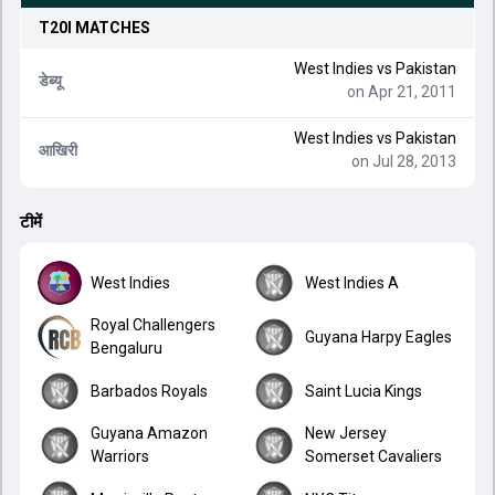
T20I
MATCHES
West Indies
vs
Pakistan
डेब्यू
on Apr 21, 2011
West Indies
vs
Pakistan
आखिरी
on Jul 28, 2013
टीमें
West Indies
West Indies A
Royal Challengers
Guyana Harpy Eagles
Bengaluru
Barbados Royals
Saint Lucia Kings
Guyana Amazon
New Jersey
Warriors
Somerset Cavaliers