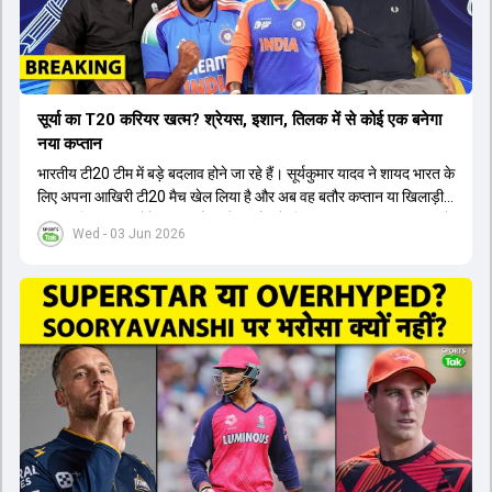
सूर्या का T20 करियर खत्म? श्रेयस, इशान, तिलक में से कोई एक बनेगा
नया कप्तान
भारतीय टी20 टीम में बड़े बदलाव होने जा रहे हैं। सूर्यकुमार यादव ने शायद भारत के
लिए अपना आखिरी टी20 मैच खेल लिया है और अब वह बतौर कप्तान या खिलाड़ी
टीम का हिस्सा नहीं होंगे। आयरलैंड और इंग्लैंड के खिलाफ आगामी टी20 सीरीज के
Wed - 03 Jun 2026
लिए नए कप्तान की तलाश जारी है। इस रेस में श्रेयस अय्यर सबसे आगे चल रहे
हैं। उनके अलावा ईशान किशन और तिलक वर्मा भी कप्तानी के दावेदार हैं। अक्षर
पटेल इस रेस में काफी पीछे हैं, जबकि संजू सैमसन और रजत पाटीदार कप्तानी की
दौड़ से बाहर हैं। आगामी सीरीज के लिए वैभव सूर्यवंशी को तीसरे ओपनर के तौर पर
टीम में शामिल किया जाएगा, जबकि अभिषेक शर्मा और संजू सैमसन पहली पसंद
होंगे। इसके अलावा नीतीश रेड्डी को बतौर ऑलराउंडर ज्यादा मौके मिलेंगे। अजीत
अगरकर की अगुवाई वाली चयन समिति और कोच गौतम गंभीर आगामी टी20 वर्ल्ड
कप और 2028 ओलंपिक के लिए लंबी अवधि का विजन लेकर चल रहे हैं।