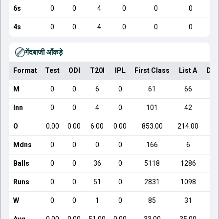
6s
0
0
4
0
0
0
4s
0
0
4
0
0
0
गेंदबाजी आँकड़े
Format
Test
ODI
T20I
IPL
First Class
List A
Dom
M
0
0
6
0
61
66
Inn
0
0
4
0
101
42
O
0.00
0.00
6.00
0.00
853.00
214.00
Mdns
0
0
0
0
166
6
Balls
0
0
36
0
5118
1286
Runs
0
0
51
0
2831
1098
W
0
0
1
0
85
31