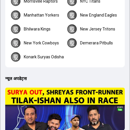
Morrisville Raptors
NYC Titans
Manhattan Yorkers
New England Eagles
Bhilwara Kings
New Jersey Tritons
New York Cowboys
Demerara Pitbulls
Konark Suryas Odisha
न्यूज अपडेट्स