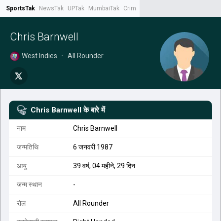
SportsTak
NewsTak
UPTak
MumbaiTak
CrimeTak
Lallantop
AstroTak
Tak.
Chris Barnwell
West Indies
•
All Rounder
Chris Barnwell
के बारे में
नाम
Chris Barnwell
जन्मतिथि
6 जनवरी 1987
आयु
39 वर्ष, 04 महीने, 29 दिन
जन्म स्थान
-
रोल
All Rounder