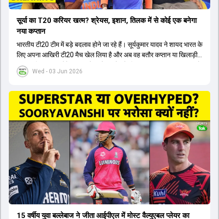
सूर्या का T20 करियर खत्म? श्रेयस, इशान, तिलक में से कोई एक बनेगा
नया कप्तान
भारतीय टी20 टीम में बड़े बदलाव होने जा रहे हैं। सूर्यकुमार यादव ने शायद भारत के
लिए अपना आखिरी टी20 मैच खेल लिया है और अब वह बतौर कप्तान या खिलाड़ी
टीम का हिस्सा नहीं होंगे। आयरलैंड और इंग्लैंड के खिलाफ आगामी टी20 सीरीज के
Wed - 03 Jun 2026
लिए नए कप्तान की तलाश जारी है। इस रेस में श्रेयस अय्यर सबसे आगे चल रहे
हैं। उनके अलावा ईशान किशन और तिलक वर्मा भी कप्तानी के दावेदार हैं। अक्षर
पटेल इस रेस में काफी पीछे हैं, जबकि संजू सैमसन और रजत पाटीदार कप्तानी की
दौड़ से बाहर हैं। आगामी सीरीज के लिए वैभव सूर्यवंशी को तीसरे ओपनर के तौर पर
टीम में शामिल किया जाएगा, जबकि अभिषेक शर्मा और संजू सैमसन पहली पसंद
होंगे। इसके अलावा नीतीश रेड्डी को बतौर ऑलराउंडर ज्यादा मौके मिलेंगे। अजीत
अगरकर की अगुवाई वाली चयन समिति और कोच गौतम गंभीर आगामी टी20 वर्ल्ड
कप और 2028 ओलंपिक के लिए लंबी अवधि का विजन लेकर चल रहे हैं।
15 वर्षीय युवा बल्लेबाज ने जीता आईपीएल में मोस्ट वैल्युएबल प्लेयर का