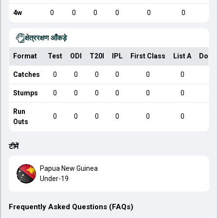
4w
0
0
0
0
0
0
क्षेत्ररक्षण आँकड़े
Format
Test
ODI
T20I
IPL
First Class
List A
Dome
Catches
0
0
0
0
0
0
Stumps
0
0
0
0
0
0
Run
0
0
0
0
0
0
Outs
टीमें
Papua New Guinea
Under-19
Frequently Asked Questions (FAQs)