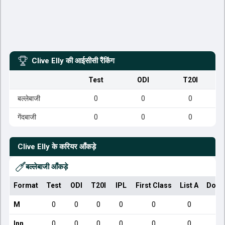
Clive Elly
की आईसीसी रैंकिंग
Test
ODI
T20I
बल्लेबाजी
0
0
0
गेंदबाजी
0
0
0
Clive Elly
के करियर आँकड़े
बल्लेबाजी आँकड़े
Format
Test
ODI
T20I
IPL
First Class
List A
Dome
M
0
0
0
0
0
0
Inn
0
0
0
0
0
0