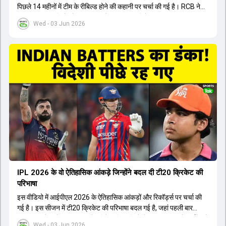
पिछले 14 महीनों में टीम के रीबिल्ड होने की कहानी पर चर्चा की गई है। RCB ने
अपनी पुरानी गलतियों को स्वीकार करते हुए एक नया रिसेट बटन दबाया। टीम
Wed - 03 Jun 2026
मैनेजमेंट में Mo Bobat, Andy Flower, Dinesh Karthik और एनालिस्ट
Freddie Wilde ने मिलकर ऑक्शन की बेहतरीन रणनीति बनाई। इसी रणनीति
के तहत Bhuvneshwar Kumar, Krunal Pandya और Rasikh Salam
जैसे भारतीय खिलाड़ियों को टीम में शामिल किया गया, जिन्होंने शानदार प्रदर्शन
किया। इसके अलावा, Virat Kohli की भूमिका में भी बदलाव देखा गया, जहां वह
अब टीम के युवा खिलाड़ियों के साथ ज्यादा जुड़े हुए नजर आते हैं। कप्तान Rajat
Patidar के नेतृत्व में टीम का कम्युनिकेशन बहुत स्पष्ट रहा है। एनालिस्ट से लेकर
मैनेजमेंट तक, सभी एक ही पेज पर रहते हैं, जिससे मैदान पर कोई कंफ्यूजन नहीं
होता। यही कारण है कि RCB ने लगातार सफलता हासिल की है।
IPL 2026 के वो ऐतिहासिक आंकड़े जिन्होंने बदल दी टी20 क्रिकेट की
परिभाषा
इस वीडियो में आईपीएल 2026 के ऐतिहासिक आंकड़ों और रिकॉर्ड्स पर चर्चा की
गई है। इस सीजन में टी20 क्रिकेट की परिभाषा बदल गई है, जहां पहली बार
भारतीय बल्लेबाजों का स्ट्राइक रेट विदेशी खिलाड़ियों से ज्यादा रहा। पूरे टूर्नामेंट में
Wed - 03 Jun 2026