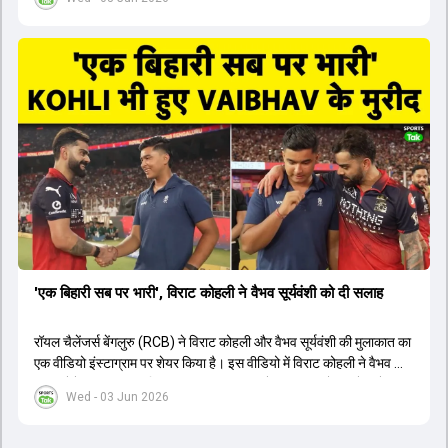
1426 छक्के लगे और 65 बार टीमों ने 200 से ज्यादा का स्कोर बनाया, जो एक
नया रिकॉर्ड है। एक युवा बल्लेबाज ने सबसे ज्यादा रन, छक्के और बेहतरीन
स्ट्राइक रेट के साथ मोस्ट वैल्युएबल प्लेयर का खिताब जीता। इसके अलावा पंजाब
और बेंगलुरु के प्रदर्शन के साथ-साथ लक्ष्य का पीछा करने वाली टीमों की सफलता
के आंकड़ों का भी विश्लेषण किया गया है।
'एक बिहारी सब पर भारी', विराट कोहली ने वैभव सूर्यवंशी को दी सलाह
रॉयल चैलेंजर्स बेंगलुरु (RCB) ने विराट कोहली और वैभव सूर्यवंशी की मुलाकात का
एक वीडियो इंस्टाग्राम पर शेयर किया है। इस वीडियो में विराट कोहली ने वैभव को
सलाह देते हुए कहा, 'एक बिहारी सब पर भारी। बस गेम खत्म।' कोहली ने उन्हें खुद
Wed - 03 Jun 2026
पर विश्वास रखने और नकारात्मक बातों पर ध्यान न देने की सलाह दी। आईपीएल
2026 में वैभव सूर्यवंशी ने 14 मैचों में 776 रन बनाकर ऑरेंज कैप और मोस्ट
वैल्यूएबल प्लेयर का खिताब जीता। अब वैभव इंडिया ए के लिए श्रीलंका में ट्राई