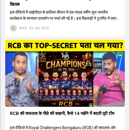
खिताब
इस वीडियो में आईपीएल के हालिया सीजन में एक पंद्रह वर्षीय युवा भारतीय
बल्लेबाज के शानदार प्रदर्शन पर चर्चा की गई है। इस खिलाड़ी ने टूर्नामेंट में सात
सौ छिहत्तर रन बनाकर ऑरेंज कैप और मोस्ट वैल्युएबल प्लेयर का खिताब अपने नाम
Wed - 03 Jun 2026
किया है। वीडियो में बताया गया है कि ऑस्ट्रेलियाई टीम के वर्तमान कप्तान और
इंग्लैंड टीम के पूर्व कप्तान ने इस युवा खिलाड़ी के खेल की सराहना की है।
ऑस्ट्रेलियाई कप्तान के अनुसार, शुरुआत में लोगों को इस खिलाड़ी के प्रदर्शन पर
संदेह था, लेकिन अब उसने खुद को एक बेहतरीन बल्लेबाज साबित कर दिया है जो
गेंद को बाउंड्री के काफी पार मारने की क्षमता रखता है। वहीं, इंग्लैंड के पूर्व कप्तान
ने कहा कि टूर्नामेंट जीतने वाली टीम के अलावा इस सीजन की सबसे बड़ी बात इस
युवा खिलाड़ी का प्रदर्शन रहा है, जिसे देखने के लिए स्टेडियम में भारी भीड़ उमड़ती
थी। शानदार प्रदर्शन के बाद इस युवा खिलाड़ी को श्रीलंका में होने वाली
त्रिकोणीय सीरीज के लिए इंडिया ए टीम में भी शामिल कर लिया गया है।
RCB की सफलता के पीछे की कहानी, कैसे 14 महीने में बदली पूरी टीम
इस वीडियो में Royal Challengers Bengaluru (RCB) की सफलता और