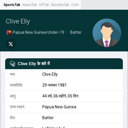
SportsTak
NewsTak
UPTak
MumbaiTak
CrimeTak
Lallantop
AstroTak
Tak.
Clive Elly
Papua New Guinea Under-19
•
Batter
Clive Elly
के बारे में
नाम
Clive Elly
जन्मतिथि
29 नवम्बर 1981
आयु
44 वर्ष, 06 महीने, 05 दिन
जन्म स्थान
Papua New Guinea
रोल
Batter