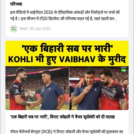
परिभाषा
इस वीडियो में आईपीएल 2026 के ऐतिहासिक आंकड़ों और रिकॉर्ड्स पर चर्चा की
गई है। इस सीजन में टी20 क्रिकेट की परिभाषा बदल गई है, जहां पहली बार
भारतीय बल्लेबाजों का स्ट्राइक रेट विदेशी खिलाड़ियों से ज्यादा रहा। पूरे टूर्नामेंट में
Wed - 03 Jun 2026
1426 छक्के लगे और 65 बार टीमों ने 200 से ज्यादा का स्कोर बनाया, जो एक
नया रिकॉर्ड है। एक युवा बल्लेबाज ने सबसे ज्यादा रन, छक्के और बेहतरीन
स्ट्राइक रेट के साथ मोस्ट वैल्युएबल प्लेयर का खिताब जीता। इसके अलावा पंजाब
और बेंगलुरु के प्रदर्शन के साथ-साथ लक्ष्य का पीछा करने वाली टीमों की सफलता
के आंकड़ों का भी विश्लेषण किया गया है।
'एक बिहारी सब पर भारी', विराट कोहली ने वैभव सूर्यवंशी को दी सलाह
रॉयल चैलेंजर्स बेंगलुरु (RCB) ने विराट कोहली और वैभव सूर्यवंशी की मुलाकात का