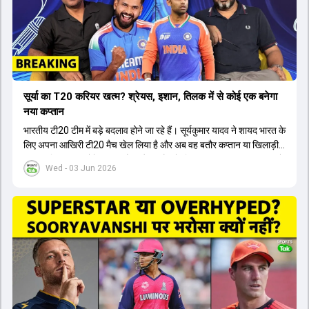
सूर्या का T20 करियर खत्म? श्रेयस, इशान, तिलक में से कोई एक बनेगा
नया कप्तान
भारतीय टी20 टीम में बड़े बदलाव होने जा रहे हैं। सूर्यकुमार यादव ने शायद भारत के
लिए अपना आखिरी टी20 मैच खेल लिया है और अब वह बतौर कप्तान या खिलाड़ी
टीम का हिस्सा नहीं होंगे। आयरलैंड और इंग्लैंड के खिलाफ आगामी टी20 सीरीज के
Wed - 03 Jun 2026
लिए नए कप्तान की तलाश जारी है। इस रेस में श्रेयस अय्यर सबसे आगे चल रहे
हैं। उनके अलावा ईशान किशन और तिलक वर्मा भी कप्तानी के दावेदार हैं। अक्षर
पटेल इस रेस में काफी पीछे हैं, जबकि संजू सैमसन और रजत पाटीदार कप्तानी की
दौड़ से बाहर हैं। आगामी सीरीज के लिए वैभव सूर्यवंशी को तीसरे ओपनर के तौर पर
टीम में शामिल किया जाएगा, जबकि अभिषेक शर्मा और संजू सैमसन पहली पसंद
होंगे। इसके अलावा नीतीश रेड्डी को बतौर ऑलराउंडर ज्यादा मौके मिलेंगे। अजीत
अगरकर की अगुवाई वाली चयन समिति और कोच गौतम गंभीर आगामी टी20 वर्ल्ड
कप और 2028 ओलंपिक के लिए लंबी अवधि का विजन लेकर चल रहे हैं।