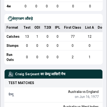
4w
0
0
0
0
0
0
क्षेत्ररक्षण आँकड़े
Format
Test
ODI
T20I
IPL
First Class
List A
Dome
Catches
13
1
0
0
77
12
Stumps
0
0
0
0
0
0
Run
0
0
0
0
2
1
Outs
Craig Serjeant
का डेब्यू/आखिरी मैच
TEST
MATCHES
Australia
vs
England
डेब्यू
on Jun 16, 1977
Australia
vs
West Indies