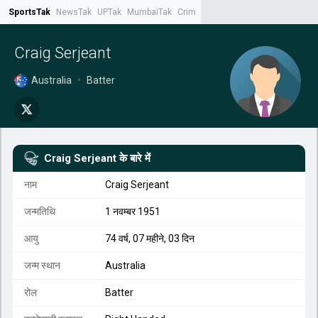
SportsTak
NewsTak
UPTak
MumbaiTak
CrimeTak
Lallantop
AstroTak
Tak.
Craig Serjeant
Australia
•
Batter
Craig Serjeant
के बारे में
नाम
Craig Serjeant
जन्मतिथि
1 नवम्बर 1951
आयु
74 वर्ष, 07 महीने, 03 दिन
जन्म स्थान
Australia
रोल
Batter