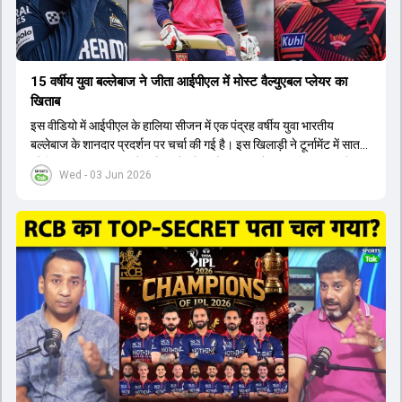
15 वर्षीय युवा बल्लेबाज ने जीता आईपीएल में मोस्ट वैल्युएबल प्लेयर का
खिताब
इस वीडियो में आईपीएल के हालिया सीजन में एक पंद्रह वर्षीय युवा भारतीय
बल्लेबाज के शानदार प्रदर्शन पर चर्चा की गई है। इस खिलाड़ी ने टूर्नामेंट में सात
सौ छिहत्तर रन बनाकर ऑरेंज कैप और मोस्ट वैल्युएबल प्लेयर का खिताब अपने नाम
Wed - 03 Jun 2026
किया है। वीडियो में बताया गया है कि ऑस्ट्रेलियाई टीम के वर्तमान कप्तान और
इंग्लैंड टीम के पूर्व कप्तान ने इस युवा खिलाड़ी के खेल की सराहना की है।
ऑस्ट्रेलियाई कप्तान के अनुसार, शुरुआत में लोगों को इस खिलाड़ी के प्रदर्शन पर
संदेह था, लेकिन अब उसने खुद को एक बेहतरीन बल्लेबाज साबित कर दिया है जो
गेंद को बाउंड्री के काफी पार मारने की क्षमता रखता है। वहीं, इंग्लैंड के पूर्व कप्तान
ने कहा कि टूर्नामेंट जीतने वाली टीम के अलावा इस सीजन की सबसे बड़ी बात इस
युवा खिलाड़ी का प्रदर्शन रहा है, जिसे देखने के लिए स्टेडियम में भारी भीड़ उमड़ती
थी। शानदार प्रदर्शन के बाद इस युवा खिलाड़ी को श्रीलंका में होने वाली
त्रिकोणीय सीरीज के लिए इंडिया ए टीम में भी शामिल कर लिया गया है।