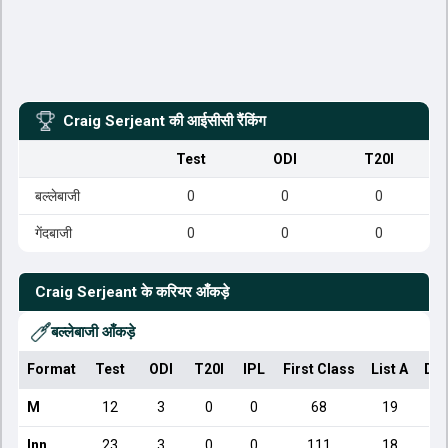
Craig Serjeant
की आईसीसी रैंकिंग
Test
ODI
T20I
बल्लेबाजी
0
0
0
गेंदबाजी
0
0
0
Craig Serjeant
के करियर आँकड़े
बल्लेबाजी आँकड़े
Format
Test
ODI
T20I
IPL
First Class
List A
Dom
M
12
3
0
0
68
19
Inn
23
3
0
0
111
18