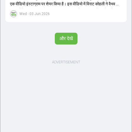
एक वीडियो इंस्टाग्राम पर शेयर किया है। इस वीडियो में विराट कोहली ने वैभव को
सलाह देते हुए कहा, 'एक बिहारी सब पर भारी। बस गेम खत्म।' कोहली ने उन्हें खुद
Wed - 03 Jun 2026
पर विश्वास रखने और नकारात्मक बातों पर ध्यान न देने की सलाह दी। आईपीएल
2026 में वैभव सूर्यवंशी ने 14 मैचों में 776 रन बनाकर ऑरेंज कैप और मोस्ट
वैल्यूएबल प्लेयर का खिताब जीता। अब वैभव इंडिया ए के लिए श्रीलंका में ट्राई
सीरीज खेलेंगे। वहीं, विराट कोहली लंदन रवाना हो गए हैं और अगली वनडे सीरीज में
और देखें
नजर आएंगे।