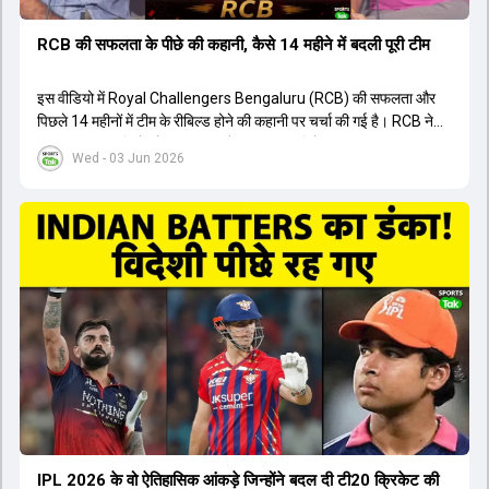
RCB की सफलता के पीछे की कहानी, कैसे 14 महीने में बदली पूरी टीम
इस वीडियो में Royal Challengers Bengaluru (RCB) की सफलता और
पिछले 14 महीनों में टीम के रीबिल्ड होने की कहानी पर चर्चा की गई है। RCB ने
अपनी पुरानी गलतियों को स्वीकार करते हुए एक नया रिसेट बटन दबाया। टीम
Wed - 03 Jun 2026
मैनेजमेंट में Mo Bobat, Andy Flower, Dinesh Karthik और एनालिस्ट
Freddie Wilde ने मिलकर ऑक्शन की बेहतरीन रणनीति बनाई। इसी रणनीति
के तहत Bhuvneshwar Kumar, Krunal Pandya और Rasikh Salam
जैसे भारतीय खिलाड़ियों को टीम में शामिल किया गया, जिन्होंने शानदार प्रदर्शन
किया। इसके अलावा, Virat Kohli की भूमिका में भी बदलाव देखा गया, जहां वह
अब टीम के युवा खिलाड़ियों के साथ ज्यादा जुड़े हुए नजर आते हैं। कप्तान Rajat
Patidar के नेतृत्व में टीम का कम्युनिकेशन बहुत स्पष्ट रहा है। एनालिस्ट से लेकर
मैनेजमेंट तक, सभी एक ही पेज पर रहते हैं, जिससे मैदान पर कोई कंफ्यूजन नहीं
होता। यही कारण है कि RCB ने लगातार सफलता हासिल की है।
IPL 2026 के वो ऐतिहासिक आंकड़े जिन्होंने बदल दी टी20 क्रिकेट की