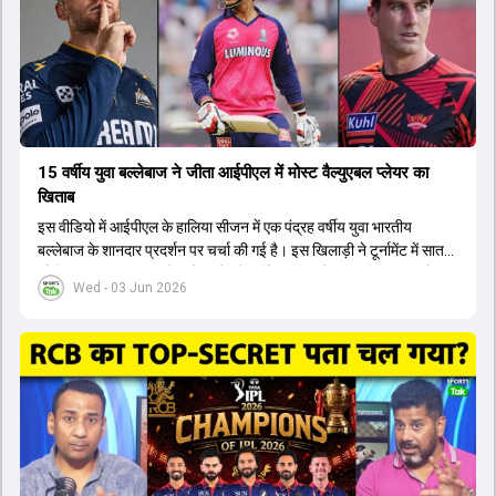
कप और 2028 ओलंपिक के लिए लंबी अवधि का विजन लेकर चल रहे हैं।
15 वर्षीय युवा बल्लेबाज ने जीता आईपीएल में मोस्ट वैल्युएबल प्लेयर का
खिताब
इस वीडियो में आईपीएल के हालिया सीजन में एक पंद्रह वर्षीय युवा भारतीय
बल्लेबाज के शानदार प्रदर्शन पर चर्चा की गई है। इस खिलाड़ी ने टूर्नामेंट में सात
सौ छिहत्तर रन बनाकर ऑरेंज कैप और मोस्ट वैल्युएबल प्लेयर का खिताब अपने नाम
Wed - 03 Jun 2026
किया है। वीडियो में बताया गया है कि ऑस्ट्रेलियाई टीम के वर्तमान कप्तान और
इंग्लैंड टीम के पूर्व कप्तान ने इस युवा खिलाड़ी के खेल की सराहना की है।
ऑस्ट्रेलियाई कप्तान के अनुसार, शुरुआत में लोगों को इस खिलाड़ी के प्रदर्शन पर
संदेह था, लेकिन अब उसने खुद को एक बेहतरीन बल्लेबाज साबित कर दिया है जो
गेंद को बाउंड्री के काफी पार मारने की क्षमता रखता है। वहीं, इंग्लैंड के पूर्व कप्तान
ने कहा कि टूर्नामेंट जीतने वाली टीम के अलावा इस सीजन की सबसे बड़ी बात इस
युवा खिलाड़ी का प्रदर्शन रहा है, जिसे देखने के लिए स्टेडियम में भारी भीड़ उमड़ती
थी। शानदार प्रदर्शन के बाद इस युवा खिलाड़ी को श्रीलंका में होने वाली
त्रिकोणीय सीरीज के लिए इंडिया ए टीम में भी शामिल कर लिया गया है।