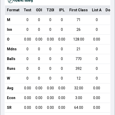
गेंदबाजी आँकड़े
Format
Test
ODI
T20I
IPL
First Class
List A
Dome
M
0
0
0
0
71
0
Inn
0
0
0
0
26
0
O
0.00
0.00
0.00
0.00
128.00
0.00
Mdns
0
0
0
0
21
0
Balls
0
0
0
0
770
0
Runs
0
0
0
0
392
0
W
0
0
0
0
12
0
Avg
0.00
0.00
0.00
0.00
32.00
0.00
Econ
0.00
0.00
0.00
0.00
3.00
0.00
SR
0.00
0.00
0.00
0.00
64.00
0.00