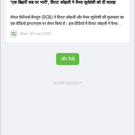
'एक बिहारी सब पर भारी', विराट कोहली ने वैभव सूर्यवंशी को दी सलाह
रॉयल चैलेंजर्स बेंगलुरु (RCB) ने विराट कोहली और वैभव सूर्यवंशी की मुलाकात का
एक वीडियो इंस्टाग्राम पर शेयर किया है। इस वीडियो में विराट कोहली ने वैभव को
सलाह देते हुए कहा, 'एक बिहारी सब पर भारी। बस गेम खत्म।' कोहली ने उन्हें खुद
Wed - 03 Jun 2026
पर विश्वास रखने और नकारात्मक बातों पर ध्यान न देने की सलाह दी। आईपीएल
2026 में वैभव सूर्यवंशी ने 14 मैचों में 776 रन बनाकर ऑरेंज कैप और मोस्ट
वैल्यूएबल प्लेयर का खिताब जीता। अब वैभव इंडिया ए के लिए श्रीलंका में ट्राई
सीरीज खेलेंगे। वहीं, विराट कोहली लंदन रवाना हो गए हैं और अगली वनडे सीरीज में
और देखें
नजर आएंगे।