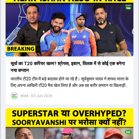
सूर्या का T20 करियर खत्म? श्रेयस, इशान, तिलक में से कोई एक बनेगा
नया कप्तान
भारतीय टी20 टीम में बड़े बदलाव होने जा रहे हैं। सूर्यकुमार यादव ने शायद भारत के
लिए अपना आखिरी टी20 मैच खेल लिया है और अब वह बतौर कप्तान या खिलाड़ी
टीम का हिस्सा नहीं होंगे। आयरलैंड और इंग्लैंड के खिलाफ आगामी टी20 सीरीज के
Wed - 03 Jun 2026
लिए नए कप्तान की तलाश जारी है। इस रेस में श्रेयस अय्यर सबसे आगे चल रहे
हैं। उनके अलावा ईशान किशन और तिलक वर्मा भी कप्तानी के दावेदार हैं। अक्षर
पटेल इस रेस में काफी पीछे हैं, जबकि संजू सैमसन और रजत पाटीदार कप्तानी की
दौड़ से बाहर हैं। आगामी सीरीज के लिए वैभव सूर्यवंशी को तीसरे ओपनर के तौर पर
टीम में शामिल किया जाएगा, जबकि अभिषेक शर्मा और संजू सैमसन पहली पसंद
होंगे। इसके अलावा नीतीश रेड्डी को बतौर ऑलराउंडर ज्यादा मौके मिलेंगे। अजीत
अगरकर की अगुवाई वाली चयन समिति और कोच गौतम गंभीर आगामी टी20 वर्ल्ड