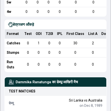
5w
0
0
0
0
0
0
4w
0
0
0
0
0
0
क्षेत्ररक्षण आँकड़े
Format
Test
ODI
T20I
IPL
First Class
List A
Dome
Catches
0
1
0
0
30
2
Stumps
0
0
0
0
0
0
Run
0
0
0
0
0
0
Outs
Dammika Ranatunga
का डेब्यू/आखिरी मैच
TEST
MATCHES
Sri Lanka
vs
Australia
डेब्यू
on Dec 8, 1989