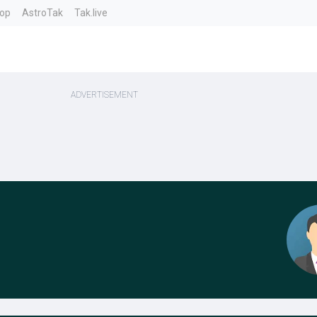
top
AstroTak
Tak.live