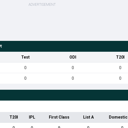
ंग
Test
ODI
T20I
0
0
0
0
0
0
T20I
IPL
First Class
List A
Domestic