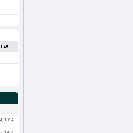
 T20
4, 1914
7, 1914