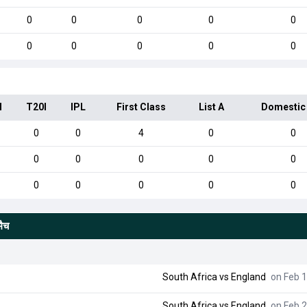
0
0
0
0
0
0
0
0
0
0
I
T20I
IPL
First Class
List A
Domestic
0
0
4
0
0
0
0
0
0
0
0
0
0
0
0
मैच
South Africa
vs
England
on Feb 1
South Africa
vs
England
on Feb 2