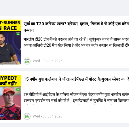
सूर्या का T20 करियर खत्म? श्रेयस, इशान, तिलक में से कोई एक बनेग
कप्तान
भारतीय टी20 टीम में बड़े बदलाव होने जा रहे हैं। सूर्यकुमार यादव ने शायद भार
अपना आखिरी टी20 मैच खेल लिया है और अब वह बतौर कप्तान या खिलाड़ी टी
हिस्सा नहीं होंगे। आयरलैंड और इंग्लैंड के खिलाफ आगामी टी20 सीरीज के लिए
की तलाश जारी है। इस रेस में श्रेयस अय्यर सबसे आगे चल रहे हैं। उनके अल
Wed - 03 Jun 2026
किशन और तिलक वर्मा भी कप्तानी के दावेदार हैं। अक्षर पटेल इस रेस में काफी पीछ
जबकि संजू सैमसन और रजत पाटीदार कप्तानी की दौड़ से बाहर हैं। आगामी सीर
वैभव सूर्यवंशी को तीसरे ओपनर के तौर पर टीम में शामिल किया जाएगा, जबकि अभ
15 वर्षीय युवा बल्लेबाज ने जीता आईपीएल में मोस्ट वैल्युएबल प्लेयर का 
और संजू सैमसन पहली पसंद होंगे। इसके अलावा नीतीश रेड्डी को बतौर ऑलरा
ज्यादा मौके मिलेंगे। अजीत अगरकर की अगुवाई वाली चयन समिति और कोच गौ
आगामी टी20 वर्ल्ड कप और 2028 ओलंपिक के लिए लंबी अवधि का विजन लेक
इस वीडियो में आईपीएल के हालिया सीजन में एक पंद्रह वर्षीय युवा भारतीय बल्ल
हैं।
शानदार प्रदर्शन पर चर्चा की गई है। इस खिलाड़ी ने टूर्नामेंट में सात सौ छिहत्
ऑरेंज कैप और मोस्ट वैल्युएबल प्लेयर का खिताब अपने नाम किया है। वीडियो मे
गया है कि ऑस्ट्रेलियाई टीम के वर्तमान कप्तान और इंग्लैंड टीम के पूर्व कप्तान न
Wed - 03 Jun 2026
खिलाड़ी के खेल की सराहना की है। ऑस्ट्रेलियाई कप्तान के अनुसार, शुरुआत मे
इस खिलाड़ी के प्रदर्शन पर संदेह था, लेकिन अब उसने खुद को एक बेहतरीन बल