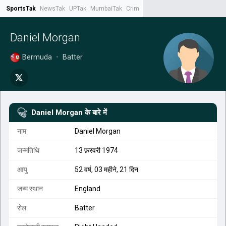
SportsTak
NewsTak
UPTak
MumbaiTak
CrimeTak
Lallantop
AstroTak
Tak.
Daniel Morgan
Bermuda
•
Batter
Daniel Morgan
के बारे में
नाम
Daniel Morgan
जन्मतिथि
13 फ़रवरी 1974
आयु
52 वर्ष, 03 महीने, 21 दिन
जन्म स्थान
England
रोल
Batter