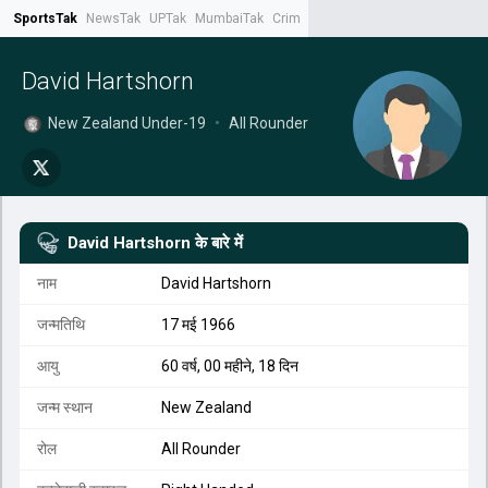
SportsTak
NewsTak
UPTak
MumbaiTak
CrimeTak
Lallantop
AstroTak
Tak.
David Hartshorn
New Zealand Under-19
•
All Rounder
David Hartshorn
के बारे में
नाम
David Hartshorn
जन्मतिथि
17 मई 1966
आयु
60 वर्ष, 00 महीने, 18 दिन
जन्म स्थान
New Zealand
रोल
All Rounder