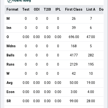
गेंदबाजी आँकड़े
Format
Test
ODI
T20I
IPL
First Class
List A
Dome
M
0
0
0
0
26
7
Inn
0
0
0
0
39
6
O
0.00
0.00
0.00
0.00
696.00
47.00
Mdns
0
0
0
0
168
5
Balls
0
0
0
0
4177
282
Runs
0
0
0
0
2129
195
W
0
0
0
0
42
10
Avg
0.00
0.00
0.00
0.00
50.00
19.00
Econ
0.00
0.00
0.00
0.00
3.00
4.00
SR
0.00
0.00
0.00
0.00
99.00
28.00