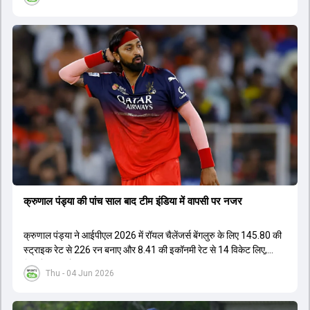
नेतृत्व कर सके। चर्चा में बताया गया है कि टी20 टीम को टेस्ट और वनडे टीम से
अलग रखा गया है। कप्तानी की रेस में कुछ ऐसे युवा खिलाड़ी शामिल हैं जिनके पास
घरेलू क्रिकेट में कप्तानी का अनुभव है, जबकि कुछ ऐसे भी हैं जिनके पास अनुभव
नहीं है लेकिन उम्र उनके पक्ष में है। दूसरी ओर, कई दिग्गज और अनुभवी खिलाड़ी
इस कप्तानी की दौड़ से बाहर बताए जा रहे हैं। विकेटकीपर की भूमिका को लेकर भी
स्पष्टता दी गई है कि टी20 में ओपनिंग करने वाले विकेटकीपर को ही प्राथमिकता दी
जाएगी। टीम का मुख्य लक्ष्य एक ऐसा कप्तान चुनना है जो अगले चार से आठ साल
तक टीम की कमान संभाल सके।
क्रुणाल पंड्या की पांच साल बाद टीम इंडिया में वापसी पर नजर
क्रुणाल पंड्या ने आईपीएल 2026 में रॉयल चैलेंजर्स बेंगलुरु के लिए 145.80 की
स्ट्राइक रेट से 226 रन बनाए और 8.41 की इकॉनमी रेट से 14 विकेट लिए,
जिससे RCB ने अपना लगातार दूसरा IPL टाइटल जीता.
Thu - 04 Jun 2026