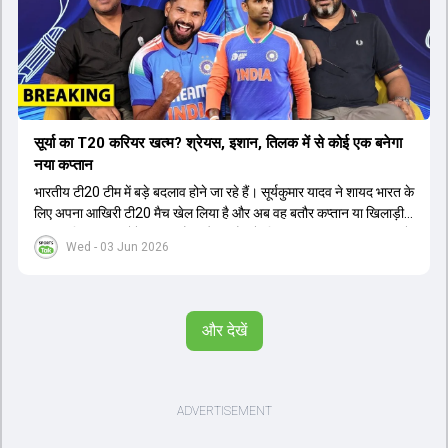
सूर्या का T20 करियर खत्म? श्रेयस, इशान, तिलक में से कोई एक बनेगा
नया कप्तान
भारतीय टी20 टीम में बड़े बदलाव होने जा रहे हैं। सूर्यकुमार यादव ने शायद भारत के
लिए अपना आखिरी टी20 मैच खेल लिया है और अब वह बतौर कप्तान या खिलाड़ी
टीम का हिस्सा नहीं होंगे। आयरलैंड और इंग्लैंड के खिलाफ आगामी टी20 सीरीज के
Wed - 03 Jun 2026
लिए नए कप्तान की तलाश जारी है। इस रेस में श्रेयस अय्यर सबसे आगे चल रहे
हैं। उनके अलावा ईशान किशन और तिलक वर्मा भी कप्तानी के दावेदार हैं। अक्षर
पटेल इस रेस में काफी पीछे हैं, जबकि संजू सैमसन और रजत पाटीदार कप्तानी की
दौड़ से बाहर हैं। आगामी सीरीज के लिए वैभव सूर्यवंशी को तीसरे ओपनर के तौर पर
और देखें
टीम में शामिल किया जाएगा, जबकि अभिषेक शर्मा और संजू सैमसन पहली पसंद
होंगे। इसके अलावा नीतीश रेड्डी को बतौर ऑलराउंडर ज्यादा मौके मिलेंगे। अजीत
अगरकर की अगुवाई वाली चयन समिति और कोच गौतम गंभीर आगामी टी20 वर्ल्ड
कप और 2028 ओलंपिक के लिए लंबी अवधि का विजन लेकर चल रहे हैं।