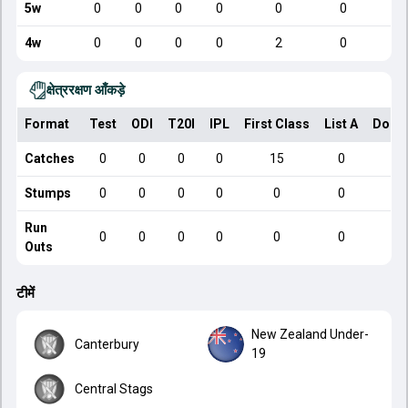
5w
0
0
0
0
0
0
4w
0
0
0
0
2
0
क्षेत्ररक्षण आँकड़े
Format
Test
ODI
T20I
IPL
First Class
List A
Dome
Catches
0
0
0
0
15
0
Stumps
0
0
0
0
0
0
Run
0
0
0
0
0
0
Outs
टीमें
New Zealand Under-
Canterbury
19
Central Stags