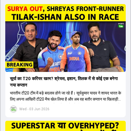
सूर्या का T20 करियर खत्म? श्रेयस, इशान, तिलक में से कोई एक बनेगा
नया कप्तान
भारतीय टी20 टीम में बड़े बदलाव होने जा रहे हैं। सूर्यकुमार यादव ने शायद भारत के
लिए अपना आखिरी टी20 मैच खेल लिया है और अब वह बतौर कप्तान या खिलाड़ी
टीम का हिस्सा नहीं होंगे। आयरलैंड और इंग्लैंड के खिलाफ आगामी टी20 सीरीज के
Wed - 03 Jun 2026
लिए नए कप्तान की तलाश जारी है। इस रेस में श्रेयस अय्यर सबसे आगे चल रहे
हैं। उनके अलावा ईशान किशन और तिलक वर्मा भी कप्तानी के दावेदार हैं। अक्षर
पटेल इस रेस में काफी पीछे हैं, जबकि संजू सैमसन और रजत पाटीदार कप्तानी की
दौड़ से बाहर हैं। आगामी सीरीज के लिए वैभव सूर्यवंशी को तीसरे ओपनर के तौर पर