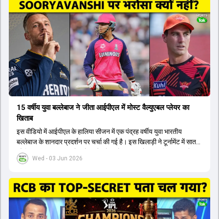
टीम में शामिल किया जाएगा, जबकि अभिषेक शर्मा और संजू सैमसन पहली पसंद
होंगे। इसके अलावा नीतीश रेड्डी को बतौर ऑलराउंडर ज्यादा मौके मिलेंगे। अजीत
अगरकर की अगुवाई वाली चयन समिति और कोच गौतम गंभीर आगामी टी20 वर्ल्ड
कप और 2028 ओलंपिक के लिए लंबी अवधि का विजन लेकर चल रहे हैं।
15 वर्षीय युवा बल्लेबाज ने जीता आईपीएल में मोस्ट वैल्युएबल प्लेयर का
खिताब
इस वीडियो में आईपीएल के हालिया सीजन में एक पंद्रह वर्षीय युवा भारतीय
बल्लेबाज के शानदार प्रदर्शन पर चर्चा की गई है। इस खिलाड़ी ने टूर्नामेंट में सात
सौ छिहत्तर रन बनाकर ऑरेंज कैप और मोस्ट वैल्युएबल प्लेयर का खिताब अपने नाम
Wed - 03 Jun 2026
किया है। वीडियो में बताया गया है कि ऑस्ट्रेलियाई टीम के वर्तमान कप्तान और
इंग्लैंड टीम के पूर्व कप्तान ने इस युवा खिलाड़ी के खेल की सराहना की है।
ऑस्ट्रेलियाई कप्तान के अनुसार, शुरुआत में लोगों को इस खिलाड़ी के प्रदर्शन पर
संदेह था, लेकिन अब उसने खुद को एक बेहतरीन बल्लेबाज साबित कर दिया है जो
गेंद को बाउंड्री के काफी पार मारने की क्षमता रखता है। वहीं, इंग्लैंड के पूर्व कप्तान
ने कहा कि टूर्नामेंट जीतने वाली टीम के अलावा इस सीजन की सबसे बड़ी बात इस