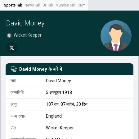
SportsTak
NewsTak
UPTak
MumbaiTak
CrimeTak
Lallantop
AstroTak
Tak.
David Money
Wicket Keeper
David Money
के बारे में
नाम
David Money
जन्मतिथि
5 अक्टूबर 1918
आयु
107 वर्ष, 07 महीने, 30 दिन
जन्म स्थान
England
रोल
Wicket Keeper