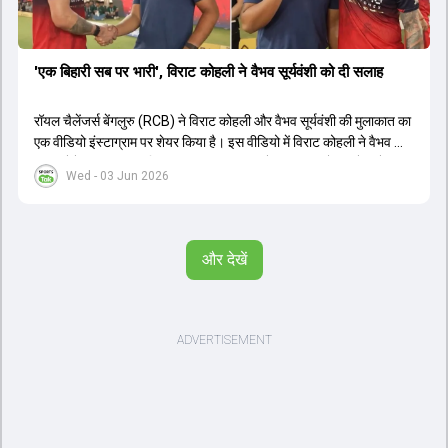
'एक बिहारी सब पर भारी', विराट कोहली ने वैभव सूर्यवंशी को दी सलाह
रॉयल चैलेंजर्स बेंगलुरु (RCB) ने विराट कोहली और वैभव सूर्यवंशी की मुलाकात का
एक वीडियो इंस्टाग्राम पर शेयर किया है। इस वीडियो में विराट कोहली ने वैभव को
सलाह देते हुए कहा, 'एक बिहारी सब पर भारी। बस गेम खत्म।' कोहली ने उन्हें खुद
Wed - 03 Jun 2026
पर विश्वास रखने और नकारात्मक बातों पर ध्यान न देने की सलाह दी। आईपीएल
2026 में वैभव सूर्यवंशी ने 14 मैचों में 776 रन बनाकर ऑरेंज कैप और मोस्ट
वैल्यूएबल प्लेयर का खिताब जीता। अब वैभव इंडिया ए के लिए श्रीलंका में ट्राई
सीरीज खेलेंगे। वहीं, विराट कोहली लंदन रवाना हो गए हैं और अगली वनडे सीरीज में
और देखें
नजर आएंगे।