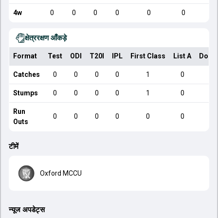
4w
0
0
0
0
0
0
क्षेत्ररक्षण आँकड़े
Format
Test
ODI
T20I
IPL
First Class
List A
Dome
Catches
0
0
0
0
1
0
Stumps
0
0
0
0
1
0
Run
0
0
0
0
0
0
Outs
टीमें
Oxford MCCU
न्यूज अपडेट्स