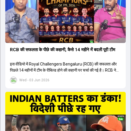
युवा खिलाड़ी का प्रदर्शन रहा है, जिसे देखने के लिए स्टेडियम में भारी भीड़ उमड़ती
थी। शानदार प्रदर्शन के बाद इस युवा खिलाड़ी को श्रीलंका में होने वाली
त्रिकोणीय सीरीज के लिए इंडिया ए टीम में भी शामिल कर लिया गया है।
RCB की सफलता के पीछे की कहानी, कैसे 14 महीने में बदली पूरी टीम
इस वीडियो में Royal Challengers Bengaluru (RCB) की सफलता और
पिछले 14 महीनों में टीम के रीबिल्ड होने की कहानी पर चर्चा की गई है। RCB ने
अपनी पुरानी गलतियों को स्वीकार करते हुए एक नया रिसेट बटन दबाया। टीम
Wed - 03 Jun 2026
मैनेजमेंट में Mo Bobat, Andy Flower, Dinesh Karthik और एनालिस्ट
Freddie Wilde ने मिलकर ऑक्शन की बेहतरीन रणनीति बनाई। इसी रणनीति
के तहत Bhuvneshwar Kumar, Krunal Pandya और Rasikh Salam
जैसे भारतीय खिलाड़ियों को टीम में शामिल किया गया, जिन्होंने शानदार प्रदर्शन
किया। इसके अलावा, Virat Kohli की भूमिका में भी बदलाव देखा गया, जहां वह
अब टीम के युवा खिलाड़ियों के साथ ज्यादा जुड़े हुए नजर आते हैं। कप्तान Rajat
Patidar के नेतृत्व में टीम का कम्युनिकेशन बहुत स्पष्ट रहा है। एनालिस्ट से लेकर
मैनेजमेंट तक, सभी एक ही पेज पर रहते हैं, जिससे मैदान पर कोई कंफ्यूजन नहीं