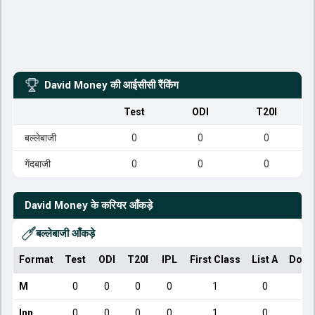
David Money
की आईसीसी रैंकिंग
Test
ODI
T20I
बल्लेबाजी
0
0
0
गेंदबाजी
0
0
0
David Money
के करियर आँकड़े
बल्लेबाजी आँकड़े
Format
Test
ODI
T20I
IPL
First Class
List A
Dome
M
0
0
0
0
1
0
Inn
0
0
0
0
1
0