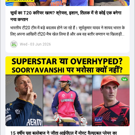
सूर्या का T20 करियर खत्म? श्रेयस, इशान, तिलक में से कोई एक बनेगा
नया कप्तान
भारतीय टी20 टीम में बड़े बदलाव होने जा रहे हैं। सूर्यकुमार यादव ने शायद भारत के
लिए अपना आखिरी टी20 मैच खेल लिया है और अब वह बतौर कप्तान या खिलाड़ी
टीम का हिस्सा नहीं होंगे। आयरलैंड और इंग्लैंड के खिलाफ आगामी टी20 सीरीज के
Wed - 03 Jun 2026
लिए नए कप्तान की तलाश जारी है। इस रेस में श्रेयस अय्यर सबसे आगे चल रहे
हैं। उनके अलावा ईशान किशन और तिलक वर्मा भी कप्तानी के दावेदार हैं। अक्षर
पटेल इस रेस में काफी पीछे हैं, जबकि संजू सैमसन और रजत पाटीदार कप्तानी की
दौड़ से बाहर हैं। आगामी सीरीज के लिए वैभव सूर्यवंशी को तीसरे ओपनर के तौर पर
टीम में शामिल किया जाएगा, जबकि अभिषेक शर्मा और संजू सैमसन पहली पसंद
होंगे। इसके अलावा नीतीश रेड्डी को बतौर ऑलराउंडर ज्यादा मौके मिलेंगे। अजीत
अगरकर की अगुवाई वाली चयन समिति और कोच गौतम गंभीर आगामी टी20 वर्ल्ड
कप और 2028 ओलंपिक के लिए लंबी अवधि का विजन लेकर चल रहे हैं।
15 वर्षीय युवा बल्लेबाज ने जीता आईपीएल में मोस्ट वैल्युएबल प्लेयर का