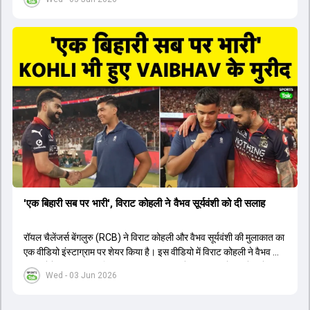
1426 छक्के लगे और 65 बार टीमों ने 200 से ज्यादा का स्कोर बनाया, जो एक
नया रिकॉर्ड है। एक युवा बल्लेबाज ने सबसे ज्यादा रन, छक्के और बेहतरीन
स्ट्राइक रेट के साथ मोस्ट वैल्युएबल प्लेयर का खिताब जीता। इसके अलावा पंजाब
और बेंगलुरु के प्रदर्शन के साथ-साथ लक्ष्य का पीछा करने वाली टीमों की सफलता
के आंकड़ों का भी विश्लेषण किया गया है।
'एक बिहारी सब पर भारी', विराट कोहली ने वैभव सूर्यवंशी को दी सलाह
रॉयल चैलेंजर्स बेंगलुरु (RCB) ने विराट कोहली और वैभव सूर्यवंशी की मुलाकात का
एक वीडियो इंस्टाग्राम पर शेयर किया है। इस वीडियो में विराट कोहली ने वैभव को
सलाह देते हुए कहा, 'एक बिहारी सब पर भारी। बस गेम खत्म।' कोहली ने उन्हें खुद
Wed - 03 Jun 2026
पर विश्वास रखने और नकारात्मक बातों पर ध्यान न देने की सलाह दी। आईपीएल
2026 में वैभव सूर्यवंशी ने 14 मैचों में 776 रन बनाकर ऑरेंज कैप और मोस्ट
वैल्यूएबल प्लेयर का खिताब जीता। अब वैभव इंडिया ए के लिए श्रीलंका में ट्राई