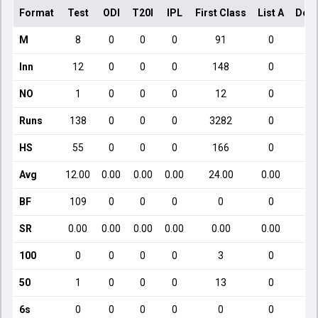
Format
Test
ODI
T20I
IPL
First Class
List A
Dome
M
8
0
0
0
91
0
Inn
12
0
0
0
148
0
NO
1
0
0
0
12
0
Runs
138
0
0
0
3282
0
HS
55
0
0
0
166
0
Avg
12.00
0.00
0.00
0.00
24.00
0.00
BF
109
0
0
0
0
0
SR
0.00
0.00
0.00
0.00
0.00
0.00
100
0
0
0
0
3
0
50
1
0
0
0
13
0
6s
0
0
0
0
0
0