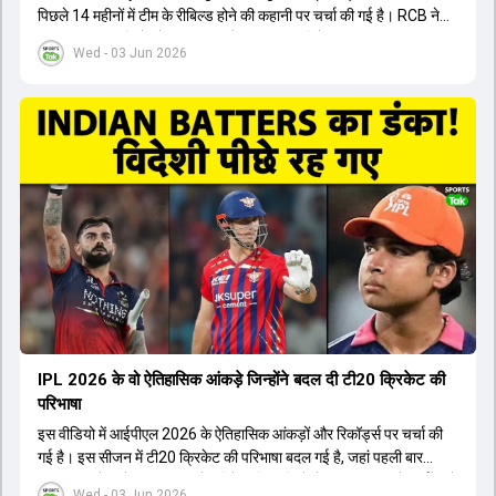
पिछले 14 महीनों में टीम के रीबिल्ड होने की कहानी पर चर्चा की गई है। RCB ने
अपनी पुरानी गलतियों को स्वीकार करते हुए एक नया रिसेट बटन दबाया। टीम
Wed - 03 Jun 2026
मैनेजमेंट में Mo Bobat, Andy Flower, Dinesh Karthik और एनालिस्ट
Freddie Wilde ने मिलकर ऑक्शन की बेहतरीन रणनीति बनाई। इसी रणनीति
के तहत Bhuvneshwar Kumar, Krunal Pandya और Rasikh Salam
जैसे भारतीय खिलाड़ियों को टीम में शामिल किया गया, जिन्होंने शानदार प्रदर्शन
किया। इसके अलावा, Virat Kohli की भूमिका में भी बदलाव देखा गया, जहां वह
अब टीम के युवा खिलाड़ियों के साथ ज्यादा जुड़े हुए नजर आते हैं। कप्तान Rajat
Patidar के नेतृत्व में टीम का कम्युनिकेशन बहुत स्पष्ट रहा है। एनालिस्ट से लेकर
मैनेजमेंट तक, सभी एक ही पेज पर रहते हैं, जिससे मैदान पर कोई कंफ्यूजन नहीं
होता। यही कारण है कि RCB ने लगातार सफलता हासिल की है।
IPL 2026 के वो ऐतिहासिक आंकड़े जिन्होंने बदल दी टी20 क्रिकेट की
परिभाषा
इस वीडियो में आईपीएल 2026 के ऐतिहासिक आंकड़ों और रिकॉर्ड्स पर चर्चा की
गई है। इस सीजन में टी20 क्रिकेट की परिभाषा बदल गई है, जहां पहली बार
भारतीय बल्लेबाजों का स्ट्राइक रेट विदेशी खिलाड़ियों से ज्यादा रहा। पूरे टूर्नामेंट में
Wed - 03 Jun 2026