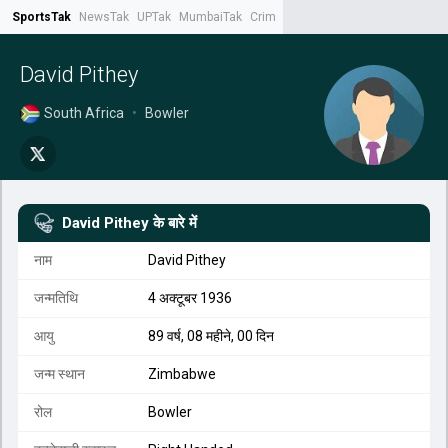
SportsTak
NewsTak
UPTak
MumbaiTak
CrimeTak
Lallantop
AstroTak
Tak.
David Pithey
South Africa
•
Bowler
David Pithey
के बारे में
नाम
David Pithey
जन्मतिथि
4 अक्टूबर 1936
आयु
89 वर्ष, 08 महीने, 00 दिन
जन्म स्थान
Zimbabwe
रोल
Bowler