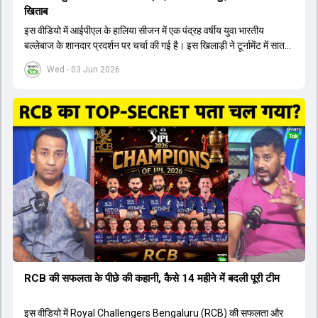
खिताब
इस वीडियो में आईपीएल के हालिया सीजन में एक पंद्रह वर्षीय युवा भारतीय
बल्लेबाज के शानदार प्रदर्शन पर चर्चा की गई है। इस खिलाड़ी ने टूर्नामेंट में सात
सौ छिहत्तर रन बनाकर ऑरेंज कैप और मोस्ट वैल्युएबल प्लेयर का खिताब अपने नाम
Wed - 03 Jun 2026
किया है। वीडियो में बताया गया है कि ऑस्ट्रेलियाई टीम के वर्तमान कप्तान और
इंग्लैंड टीम के पूर्व कप्तान ने इस युवा खिलाड़ी के खेल की सराहना की है।
ऑस्ट्रेलियाई कप्तान के अनुसार, शुरुआत में लोगों को इस खिलाड़ी के प्रदर्शन पर
संदेह था, लेकिन अब उसने खुद को एक बेहतरीन बल्लेबाज साबित कर दिया है जो
गेंद को बाउंड्री के काफी पार मारने की क्षमता रखता है। वहीं, इंग्लैंड के पूर्व कप्तान
ने कहा कि टूर्नामेंट जीतने वाली टीम के अलावा इस सीजन की सबसे बड़ी बात इस
युवा खिलाड़ी का प्रदर्शन रहा है, जिसे देखने के लिए स्टेडियम में भारी भीड़ उमड़ती
थी। शानदार प्रदर्शन के बाद इस युवा खिलाड़ी को श्रीलंका में होने वाली
त्रिकोणीय सीरीज के लिए इंडिया ए टीम में भी शामिल कर लिया गया है।
RCB की सफलता के पीछे की कहानी, कैसे 14 महीने में बदली पूरी टीम
इस वीडियो में Royal Challengers Bengaluru (RCB) की सफलता और