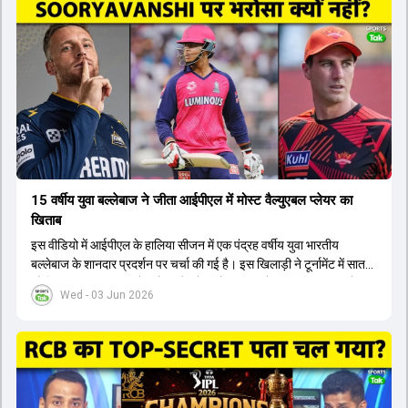
टीम में शामिल किया जाएगा, जबकि अभिषेक शर्मा और संजू सैमसन पहली पसंद
होंगे। इसके अलावा नीतीश रेड्डी को बतौर ऑलराउंडर ज्यादा मौके मिलेंगे। अजीत
अगरकर की अगुवाई वाली चयन समिति और कोच गौतम गंभीर आगामी टी20 वर्ल्ड
कप और 2028 ओलंपिक के लिए लंबी अवधि का विजन लेकर चल रहे हैं।
15 वर्षीय युवा बल्लेबाज ने जीता आईपीएल में मोस्ट वैल्युएबल प्लेयर का
खिताब
इस वीडियो में आईपीएल के हालिया सीजन में एक पंद्रह वर्षीय युवा भारतीय
बल्लेबाज के शानदार प्रदर्शन पर चर्चा की गई है। इस खिलाड़ी ने टूर्नामेंट में सात
सौ छिहत्तर रन बनाकर ऑरेंज कैप और मोस्ट वैल्युएबल प्लेयर का खिताब अपने नाम
Wed - 03 Jun 2026
किया है। वीडियो में बताया गया है कि ऑस्ट्रेलियाई टीम के वर्तमान कप्तान और
इंग्लैंड टीम के पूर्व कप्तान ने इस युवा खिलाड़ी के खेल की सराहना की है।
ऑस्ट्रेलियाई कप्तान के अनुसार, शुरुआत में लोगों को इस खिलाड़ी के प्रदर्शन पर
संदेह था, लेकिन अब उसने खुद को एक बेहतरीन बल्लेबाज साबित कर दिया है जो
गेंद को बाउंड्री के काफी पार मारने की क्षमता रखता है। वहीं, इंग्लैंड के पूर्व कप्तान
ने कहा कि टूर्नामेंट जीतने वाली टीम के अलावा इस सीजन की सबसे बड़ी बात इस