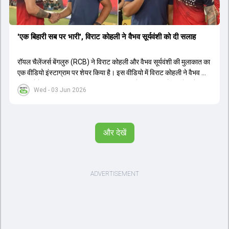
'एक बिहारी सब पर भारी', विराट कोहली ने वैभव सूर्यवंशी को दी सलाह
रॉयल चैलेंजर्स बेंगलुरु (RCB) ने विराट कोहली और वैभव सूर्यवंशी की मुलाकात का
एक वीडियो इंस्टाग्राम पर शेयर किया है। इस वीडियो में विराट कोहली ने वैभव को
सलाह देते हुए कहा, 'एक बिहारी सब पर भारी। बस गेम खत्म।' कोहली ने उन्हें खुद
Wed - 03 Jun 2026
पर विश्वास रखने और नकारात्मक बातों पर ध्यान न देने की सलाह दी। आईपीएल
2026 में वैभव सूर्यवंशी ने 14 मैचों में 776 रन बनाकर ऑरेंज कैप और मोस्ट
वैल्यूएबल प्लेयर का खिताब जीता। अब वैभव इंडिया ए के लिए श्रीलंका में ट्राई
सीरीज खेलेंगे। वहीं, विराट कोहली लंदन रवाना हो गए हैं और अगली वनडे सीरीज में
और देखें
नजर आएंगे।