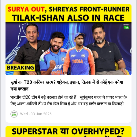
सूर्या का T20 करियर खत्म? श्रेयस, इशान, तिलक में से कोई एक बनेगा
नया कप्तान
भारतीय टी20 टीम में बड़े बदलाव होने जा रहे हैं। सूर्यकुमार यादव ने शायद भारत के
लिए अपना आखिरी टी20 मैच खेल लिया है और अब वह बतौर कप्तान या खिलाड़ी
टीम का हिस्सा नहीं होंगे। आयरलैंड और इंग्लैंड के खिलाफ आगामी टी20 सीरीज के
Wed - 03 Jun 2026
लिए नए कप्तान की तलाश जारी है। इस रेस में श्रेयस अय्यर सबसे आगे चल रहे
हैं। उनके अलावा ईशान किशन और तिलक वर्मा भी कप्तानी के दावेदार हैं। अक्षर
पटेल इस रेस में काफी पीछे हैं, जबकि संजू सैमसन और रजत पाटीदार कप्तानी की
दौड़ से बाहर हैं। आगामी सीरीज के लिए वैभव सूर्यवंशी को तीसरे ओपनर के तौर पर