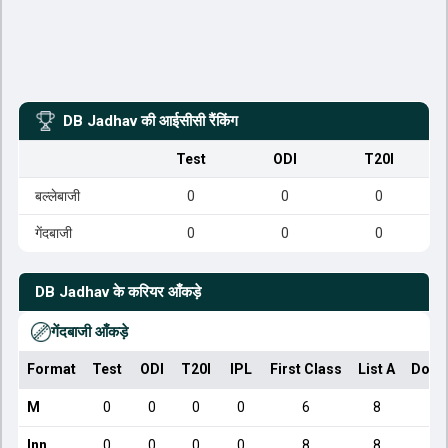
DB Jadhav
की आईसीसी रैंकिंग
Test
ODI
T20I
बल्लेबाजी
0
0
0
गेंदबाजी
0
0
0
DB Jadhav
के करियर आँकड़े
गेंदबाजी आँकड़े
Format
Test
ODI
T20I
IPL
First Class
List A
Dome
M
0
0
0
0
6
8
Inn
0
0
0
0
8
8