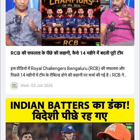
युवा खिलाड़ी का प्रदर्शन रहा है, जिसे देखने के लिए स्टेडियम में भारी भीड़ उमड़ती
थी। शानदार प्रदर्शन के बाद इस युवा खिलाड़ी को श्रीलंका में होने वाली
त्रिकोणीय सीरीज के लिए इंडिया ए टीम में भी शामिल कर लिया गया है।
RCB की सफलता के पीछे की कहानी, कैसे 14 महीने में बदली पूरी टीम
इस वीडियो में Royal Challengers Bengaluru (RCB) की सफलता और
पिछले 14 महीनों में टीम के रीबिल्ड होने की कहानी पर चर्चा की गई है। RCB ने
अपनी पुरानी गलतियों को स्वीकार करते हुए एक नया रिसेट बटन दबाया। टीम
Wed - 03 Jun 2026
मैनेजमेंट में Mo Bobat, Andy Flower, Dinesh Karthik और एनालिस्ट
Freddie Wilde ने मिलकर ऑक्शन की बेहतरीन रणनीति बनाई। इसी रणनीति
के तहत Bhuvneshwar Kumar, Krunal Pandya और Rasikh Salam
जैसे भारतीय खिलाड़ियों को टीम में शामिल किया गया, जिन्होंने शानदार प्रदर्शन
किया। इसके अलावा, Virat Kohli की भूमिका में भी बदलाव देखा गया, जहां वह
अब टीम के युवा खिलाड़ियों के साथ ज्यादा जुड़े हुए नजर आते हैं। कप्तान Rajat
Patidar के नेतृत्व में टीम का कम्युनिकेशन बहुत स्पष्ट रहा है। एनालिस्ट से लेकर
मैनेजमेंट तक, सभी एक ही पेज पर रहते हैं, जिससे मैदान पर कोई कंफ्यूजन नहीं