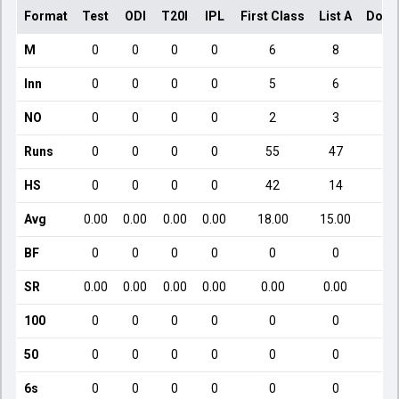
Format
Test
ODI
T20I
IPL
First Class
List A
Dome
M
0
0
0
0
6
8
Inn
0
0
0
0
5
6
NO
0
0
0
0
2
3
Runs
0
0
0
0
55
47
HS
0
0
0
0
42
14
Avg
0.00
0.00
0.00
0.00
18.00
15.00
BF
0
0
0
0
0
0
SR
0.00
0.00
0.00
0.00
0.00
0.00
100
0
0
0
0
0
0
50
0
0
0
0
0
0
6s
0
0
0
0
0
0