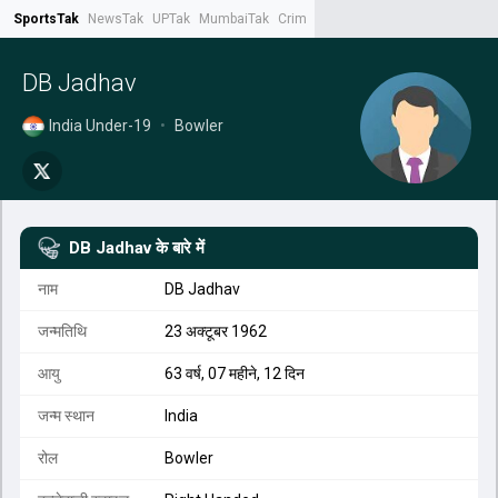
SportsTak
NewsTak
UPTak
MumbaiTak
CrimeTak
Lallantop
AstroTak
Tak.
DB Jadhav
India Under-19
•
Bowler
DB Jadhav
के बारे में
नाम
DB Jadhav
जन्मतिथि
23 अक्टूबर 1962
आयु
63 वर्ष, 07 महीने, 12 दिन
जन्म स्थान
India
रोल
Bowler