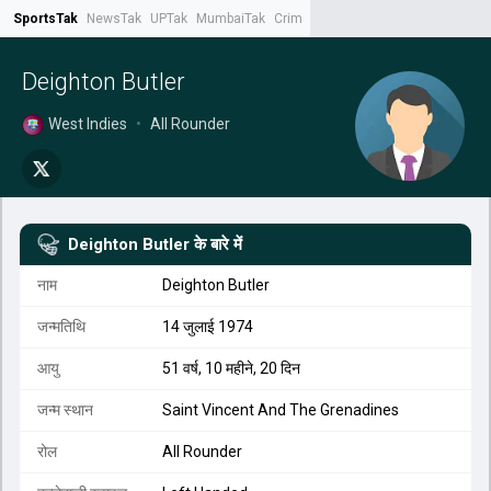
SportsTak
NewsTak
UPTak
MumbaiTak
CrimeTak
Lallantop
AstroTak
Tak.
Deighton Butler
West Indies
•
All Rounder
Deighton Butler
के बारे में
नाम
Deighton Butler
जन्मतिथि
14 जुलाई 1974
आयु
51 वर्ष, 10 महीने, 20 दिन
जन्म स्थान
Saint Vincent And The Grenadines
रोल
All Rounder