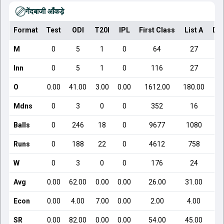
गेंदबाजी आँकड़े
Format
Test
ODI
T20I
IPL
First Class
List A
Do
M
0
5
1
0
64
27
Inn
0
5
1
0
116
27
O
0.00
41.00
3.00
0.00
1612.00
180.00
Mdns
0
3
0
0
352
16
Balls
0
246
18
0
9677
1080
Runs
0
188
22
0
4612
758
W
0
3
0
0
176
24
Avg
0.00
62.00
0.00
0.00
26.00
31.00
Econ
0.00
4.00
7.00
0.00
2.00
4.00
SR
0.00
82.00
0.00
0.00
54.00
45.00