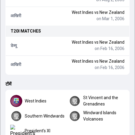
West Indies
vs
New Zealand
आखिरी
on Mar 1, 2006
T20I
MATCHES
West Indies
vs
New Zealand
डेब्यू
on Feb 16, 2006
West Indies
vs
New Zealand
आखिरी
on Feb 16, 2006
टीमें
St Vincent and the
West Indies
Grenadines
Windward Islands
Southern Windwards
Volcanoes
President's XI