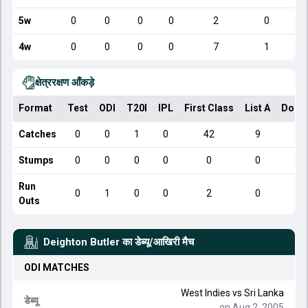
5w
0
0
0
0
2
0
4w
0
0
0
0
7
1
क्षेत्ररक्षण आँकड़े
Format
Test
ODI
T20I
IPL
First Class
List A
Dome
Catches
0
0
1
0
42
9
Stumps
0
0
0
0
0
0
Run
0
1
0
0
2
0
Outs
Deighton Butler
का डेब्यू/आखिरी मैच
ODI
MATCHES
West Indies
vs
Sri Lanka
डेब्यू
on Aug 2, 2005