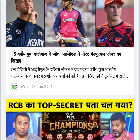
अगरकर की अगुवाई वाली चयन समिति और कोच गौतम गंभीर आगामी टी20 वर्ल्ड
कप और 2028 ओलंपिक के लिए लंबी अवधि का विजन लेकर चल रहे हैं।
15 वर्षीय युवा बल्लेबाज ने जीता आईपीएल में मोस्ट वैल्युएबल प्लेयर का
खिताब
इस वीडियो में आईपीएल के हालिया सीजन में एक पंद्रह वर्षीय युवा भारतीय
बल्लेबाज के शानदार प्रदर्शन पर चर्चा की गई है। इस खिलाड़ी ने टूर्नामेंट में सात
सौ छिहत्तर रन बनाकर ऑरेंज कैप और मोस्ट वैल्युएबल प्लेयर का खिताब अपने नाम
Wed - 03 Jun 2026
किया है। वीडियो में बताया गया है कि ऑस्ट्रेलियाई टीम के वर्तमान कप्तान और
इंग्लैंड टीम के पूर्व कप्तान ने इस युवा खिलाड़ी के खेल की सराहना की है।
ऑस्ट्रेलियाई कप्तान के अनुसार, शुरुआत में लोगों को इस खिलाड़ी के प्रदर्शन पर
संदेह था, लेकिन अब उसने खुद को एक बेहतरीन बल्लेबाज साबित कर दिया है जो
गेंद को बाउंड्री के काफी पार मारने की क्षमता रखता है। वहीं, इंग्लैंड के पूर्व कप्तान
ने कहा कि टूर्नामेंट जीतने वाली टीम के अलावा इस सीजन की सबसे बड़ी बात इस
युवा खिलाड़ी का प्रदर्शन रहा है, जिसे देखने के लिए स्टेडियम में भारी भीड़ उमड़ती
थी। शानदार प्रदर्शन के बाद इस युवा खिलाड़ी को श्रीलंका में होने वाली