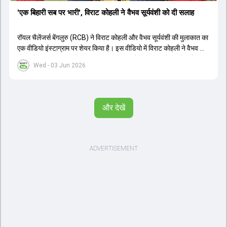
'एक बिहारी सब पर भारी', विराट कोहली ने वैभव सूर्यवंशी को दी सलाह
रॉयल चैलेंजर्स बेंगलुरु (RCB) ने विराट कोहली और वैभव सूर्यवंशी की मुलाकात का
एक वीडियो इंस्टाग्राम पर शेयर किया है। इस वीडियो में विराट कोहली ने वैभव को
सलाह देते हुए कहा, 'एक बिहारी सब पर भारी। बस गेम खत्म।' कोहली ने उन्हें खुद
Wed - 03 Jun 2026
पर विश्वास रखने और नकारात्मक बातों पर ध्यान न देने की सलाह दी। आईपीएल
2026 में वैभव सूर्यवंशी ने 14 मैचों में 776 रन बनाकर ऑरेंज कैप और मोस्ट
वैल्यूएबल प्लेयर का खिताब जीता। अब वैभव इंडिया ए के लिए श्रीलंका में ट्राई
सीरीज खेलेंगे। वहीं, विराट कोहली लंदन रवाना हो गए हैं और अगली वनडे सीरीज में
और देखें
नजर आएंगे।