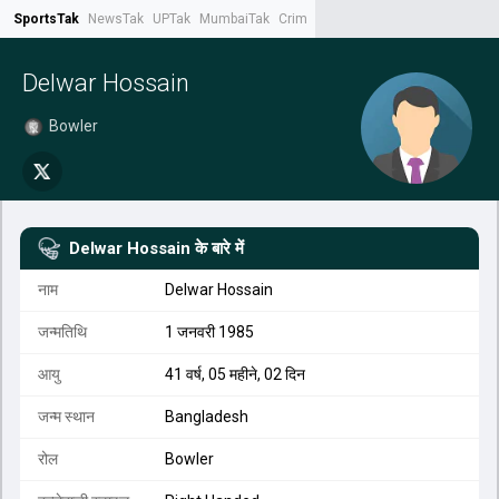
SportsTak
NewsTak
UPTak
MumbaiTak
CrimeTak
Lallantop
AstroTak
Tak.
Delwar Hossain
Bowler
Delwar Hossain
के बारे में
नाम
Delwar Hossain
जन्मतिथि
1 जनवरी 1985
आयु
41 वर्ष, 05 महीने, 02 दिन
जन्म स्थान
Bangladesh
रोल
Bowler