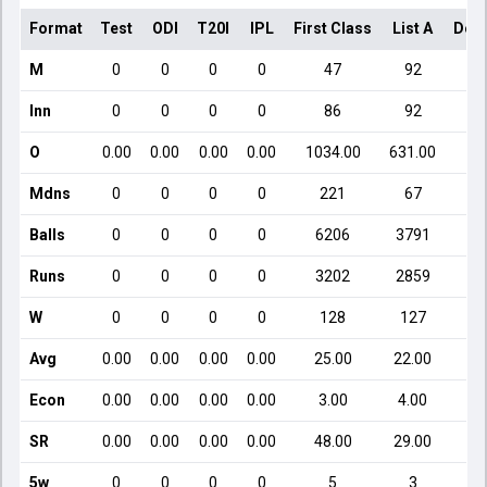
Format
Test
ODI
T20I
IPL
First Class
List A
Dom
M
0
0
0
0
47
92
Inn
0
0
0
0
86
92
O
0.00
0.00
0.00
0.00
1034.00
631.00
Mdns
0
0
0
0
221
67
Balls
0
0
0
0
6206
3791
Runs
0
0
0
0
3202
2859
W
0
0
0
0
128
127
Avg
0.00
0.00
0.00
0.00
25.00
22.00
Econ
0.00
0.00
0.00
0.00
3.00
4.00
SR
0.00
0.00
0.00
0.00
48.00
29.00
5w
0
0
0
0
5
3