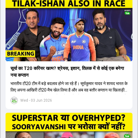
सूर्या का T20 करियर खत्म? श्रेयस, इशान, तिलक में से कोई एक बनेगा
नया कप्तान
भारतीय टी20 टीम में बड़े बदलाव होने जा रहे हैं। सूर्यकुमार यादव ने शायद भारत के
लिए अपना आखिरी टी20 मैच खेल लिया है और अब वह बतौर कप्तान या खिलाड़ी
टीम का हिस्सा नहीं होंगे। आयरलैंड और इंग्लैंड के खिलाफ आगामी टी20 सीरीज के
Wed - 03 Jun 2026
लिए नए कप्तान की तलाश जारी है। इस रेस में श्रेयस अय्यर सबसे आगे चल रहे
हैं। उनके अलावा ईशान किशन और तिलक वर्मा भी कप्तानी के दावेदार हैं। अक्षर
पटेल इस रेस में काफी पीछे हैं, जबकि संजू सैमसन और रजत पाटीदार कप्तानी की
दौड़ से बाहर हैं। आगामी सीरीज के लिए वैभव सूर्यवंशी को तीसरे ओपनर के तौर पर
टीम में शामिल किया जाएगा, जबकि अभिषेक शर्मा और संजू सैमसन पहली पसंद
होंगे। इसके अलावा नीतीश रेड्डी को बतौर ऑलराउंडर ज्यादा मौके मिलेंगे। अजीत