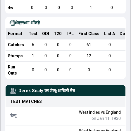
4w
0
0
0
0
1
0
क्षेत्ररक्षण आँकड़े
Format
Test
ODI
T20I
IPL
First Class
List A
Dome
Catches
6
0
0
0
61
0
Stumps
1
0
0
0
12
0
Run
0
0
0
0
0
0
Outs
Derek Sealy
का डेब्यू/आखिरी मैच
TEST
MATCHES
West Indies
vs
England
डेब्यू
on Jan 11, 1930
West Indies
vs
England