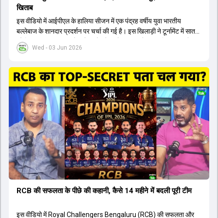
खिताब
इस वीडियो में आईपीएल के हालिया सीजन में एक पंद्रह वर्षीय युवा भारतीय
बल्लेबाज के शानदार प्रदर्शन पर चर्चा की गई है। इस खिलाड़ी ने टूर्नामेंट में सात
सौ छिहत्तर रन बनाकर ऑरेंज कैप और मोस्ट वैल्युएबल प्लेयर का खिताब अपने नाम
Wed - 03 Jun 2026
किया है। वीडियो में बताया गया है कि ऑस्ट्रेलियाई टीम के वर्तमान कप्तान और
इंग्लैंड टीम के पूर्व कप्तान ने इस युवा खिलाड़ी के खेल की सराहना की है।
ऑस्ट्रेलियाई कप्तान के अनुसार, शुरुआत में लोगों को इस खिलाड़ी के प्रदर्शन पर
संदेह था, लेकिन अब उसने खुद को एक बेहतरीन बल्लेबाज साबित कर दिया है जो
गेंद को बाउंड्री के काफी पार मारने की क्षमता रखता है। वहीं, इंग्लैंड के पूर्व कप्तान
ने कहा कि टूर्नामेंट जीतने वाली टीम के अलावा इस सीजन की सबसे बड़ी बात इस
युवा खिलाड़ी का प्रदर्शन रहा है, जिसे देखने के लिए स्टेडियम में भारी भीड़ उमड़ती
थी। शानदार प्रदर्शन के बाद इस युवा खिलाड़ी को श्रीलंका में होने वाली
त्रिकोणीय सीरीज के लिए इंडिया ए टीम में भी शामिल कर लिया गया है।
RCB की सफलता के पीछे की कहानी, कैसे 14 महीने में बदली पूरी टीम
इस वीडियो में Royal Challengers Bengaluru (RCB) की सफलता और