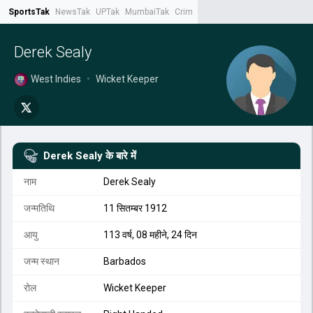
SportsTak
NewsTak
UPTak
MumbaiTak
CrimeTak
Lallantop
AstroTak
Tak.
Derek Sealy
West Indies
•
Wicket Keeper
Derek Sealy
के बारे में
नाम
Derek Sealy
जन्मतिथि
11 सितम्बर 1912
आयु
113 वर्ष, 08 महीने, 24 दिन
जन्म स्थान
Barbados
रोल
Wicket Keeper