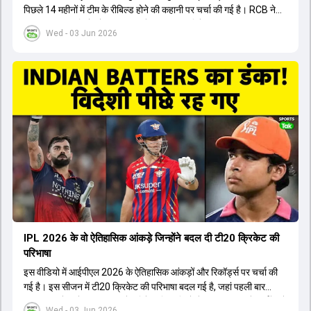
पिछले 14 महीनों में टीम के रीबिल्ड होने की कहानी पर चर्चा की गई है। RCB ने
अपनी पुरानी गलतियों को स्वीकार करते हुए एक नया रिसेट बटन दबाया। टीम
Wed - 03 Jun 2026
मैनेजमेंट में Mo Bobat, Andy Flower, Dinesh Karthik और एनालिस्ट
Freddie Wilde ने मिलकर ऑक्शन की बेहतरीन रणनीति बनाई। इसी रणनीति
के तहत Bhuvneshwar Kumar, Krunal Pandya और Rasikh Salam
जैसे भारतीय खिलाड़ियों को टीम में शामिल किया गया, जिन्होंने शानदार प्रदर्शन
किया। इसके अलावा, Virat Kohli की भूमिका में भी बदलाव देखा गया, जहां वह
अब टीम के युवा खिलाड़ियों के साथ ज्यादा जुड़े हुए नजर आते हैं। कप्तान Rajat
Patidar के नेतृत्व में टीम का कम्युनिकेशन बहुत स्पष्ट रहा है। एनालिस्ट से लेकर
मैनेजमेंट तक, सभी एक ही पेज पर रहते हैं, जिससे मैदान पर कोई कंफ्यूजन नहीं
होता। यही कारण है कि RCB ने लगातार सफलता हासिल की है।
IPL 2026 के वो ऐतिहासिक आंकड़े जिन्होंने बदल दी टी20 क्रिकेट की
परिभाषा
इस वीडियो में आईपीएल 2026 के ऐतिहासिक आंकड़ों और रिकॉर्ड्स पर चर्चा की
गई है। इस सीजन में टी20 क्रिकेट की परिभाषा बदल गई है, जहां पहली बार
भारतीय बल्लेबाजों का स्ट्राइक रेट विदेशी खिलाड़ियों से ज्यादा रहा। पूरे टूर्नामेंट में
Wed - 03 Jun 2026