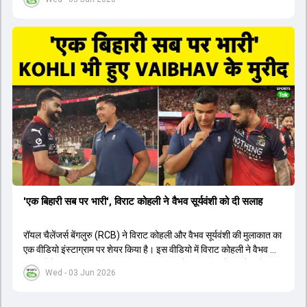
1426 छक्के लगे और 65 बार टीमों ने 200 से ज्यादा का स्कोर बनाया, जो एक
नया रिकॉर्ड है। एक युवा बल्लेबाज ने सबसे ज्यादा रन, छक्के और बेहतरीन
स्ट्राइक रेट के साथ मोस्ट वैल्युएबल प्लेयर का खिताब जीता। इसके अलावा पंजाब
और बेंगलुरु के प्रदर्शन के साथ-साथ लक्ष्य का पीछा करने वाली टीमों की सफलता
के आंकड़ों का भी विश्लेषण किया गया है।
'एक बिहारी सब पर भारी', विराट कोहली ने वैभव सूर्यवंशी को दी सलाह
रॉयल चैलेंजर्स बेंगलुरु (RCB) ने विराट कोहली और वैभव सूर्यवंशी की मुलाकात का
एक वीडियो इंस्टाग्राम पर शेयर किया है। इस वीडियो में विराट कोहली ने वैभव को
सलाह देते हुए कहा, 'एक बिहारी सब पर भारी। बस गेम खत्म।' कोहली ने उन्हें खुद
Wed - 03 Jun 2026
पर विश्वास रखने और नकारात्मक बातों पर ध्यान न देने की सलाह दी। आईपीएल
2026 में वैभव सूर्यवंशी ने 14 मैचों में 776 रन बनाकर ऑरेंज कैप और मोस्ट
वैल्यूएबल प्लेयर का खिताब जीता। अब वैभव इंडिया ए के लिए श्रीलंका में ट्राई