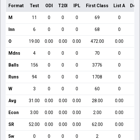
Format
Test
ODI
T20I
IPL
First Class
List A
Dome
M
11
0
0
0
69
0
Inn
6
0
0
0
68
0
O
19.00
0.00
0.00
0.00
472.00
0.00
Mdns
4
0
0
0
70
0
Balls
156
0
0
0
3776
0
Runs
94
0
0
0
1708
0
W
3
0
0
0
60
0
Avg
31.00
0.00
0.00
0.00
28.00
0.00
Econ
3.00
0.00
0.00
0.00
2.00
0.00
SR
52.00
0.00
0.00
0.00
62.00
0.00
5w
0
0
0
0
2
0