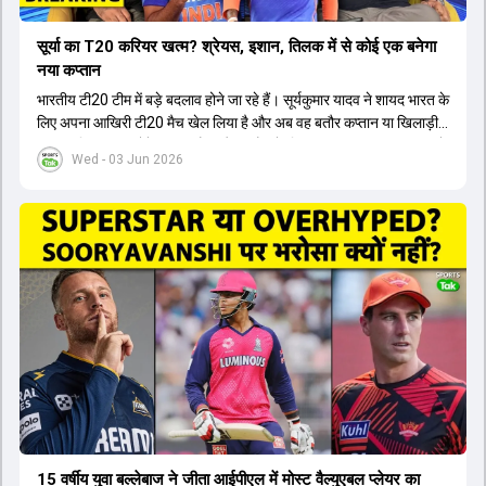
सूर्या का T20 करियर खत्म? श्रेयस, इशान, तिलक में से कोई एक बनेगा
नया कप्तान
भारतीय टी20 टीम में बड़े बदलाव होने जा रहे हैं। सूर्यकुमार यादव ने शायद भारत के
लिए अपना आखिरी टी20 मैच खेल लिया है और अब वह बतौर कप्तान या खिलाड़ी
टीम का हिस्सा नहीं होंगे। आयरलैंड और इंग्लैंड के खिलाफ आगामी टी20 सीरीज के
Wed - 03 Jun 2026
लिए नए कप्तान की तलाश जारी है। इस रेस में श्रेयस अय्यर सबसे आगे चल रहे
हैं। उनके अलावा ईशान किशन और तिलक वर्मा भी कप्तानी के दावेदार हैं। अक्षर
पटेल इस रेस में काफी पीछे हैं, जबकि संजू सैमसन और रजत पाटीदार कप्तानी की
दौड़ से बाहर हैं। आगामी सीरीज के लिए वैभव सूर्यवंशी को तीसरे ओपनर के तौर पर
टीम में शामिल किया जाएगा, जबकि अभिषेक शर्मा और संजू सैमसन पहली पसंद
होंगे। इसके अलावा नीतीश रेड्डी को बतौर ऑलराउंडर ज्यादा मौके मिलेंगे। अजीत
अगरकर की अगुवाई वाली चयन समिति और कोच गौतम गंभीर आगामी टी20 वर्ल्ड
कप और 2028 ओलंपिक के लिए लंबी अवधि का विजन लेकर चल रहे हैं।
15 वर्षीय युवा बल्लेबाज ने जीता आईपीएल में मोस्ट वैल्युएबल प्लेयर का