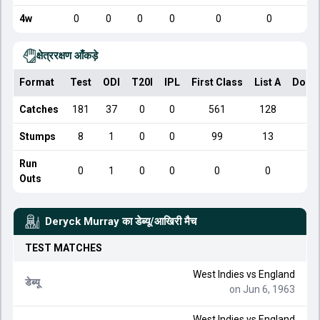
4w
0
0
0
0
0
0
क्षेत्ररक्षण आँकड़े
Format
Test
ODI
T20I
IPL
First Class
List A
Dome
Catches
181
37
0
0
561
128
Stumps
8
1
0
0
99
13
Run
0
1
0
0
0
0
Outs
Deryck Murray
का डेब्यू/आखिरी मैच
TEST
MATCHES
West Indies
vs
England
डेब्यू
on Jun 6, 1963
West Indies
vs
England