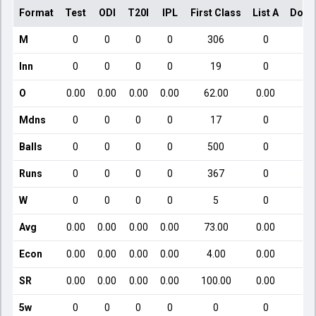
Format
Test
ODI
T20I
IPL
First Class
List A
Dome
M
0
0
0
0
306
0
Inn
0
0
0
0
19
0
O
0.00
0.00
0.00
0.00
62.00
0.00
Mdns
0
0
0
0
17
0
Balls
0
0
0
0
500
0
Runs
0
0
0
0
367
0
W
0
0
0
0
5
0
Avg
0.00
0.00
0.00
0.00
73.00
0.00
Econ
0.00
0.00
0.00
0.00
4.00
0.00
SR
0.00
0.00
0.00
0.00
100.00
0.00
5w
0
0
0
0
0
0