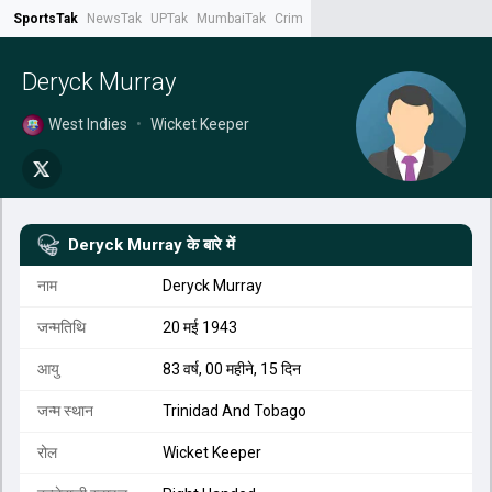
SportsTak
NewsTak
UPTak
MumbaiTak
CrimeTak
Lallantop
AstroTak
Tak.
Deryck Murray
West Indies
•
Wicket Keeper
Deryck Murray
के बारे में
नाम
Deryck Murray
जन्मतिथि
20 मई 1943
आयु
83 वर्ष, 00 महीने, 15 दिन
जन्म स्थान
Trinidad And Tobago
रोल
Wicket Keeper