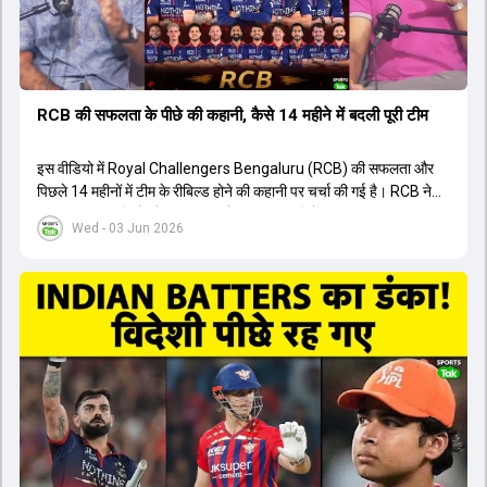
RCB की सफलता के पीछे की कहानी, कैसे 14 महीने में बदली पूरी टीम
इस वीडियो में Royal Challengers Bengaluru (RCB) की सफलता और
पिछले 14 महीनों में टीम के रीबिल्ड होने की कहानी पर चर्चा की गई है। RCB ने
अपनी पुरानी गलतियों को स्वीकार करते हुए एक नया रिसेट बटन दबाया। टीम
Wed - 03 Jun 2026
मैनेजमेंट में Mo Bobat, Andy Flower, Dinesh Karthik और एनालिस्ट
Freddie Wilde ने मिलकर ऑक्शन की बेहतरीन रणनीति बनाई। इसी रणनीति
के तहत Bhuvneshwar Kumar, Krunal Pandya और Rasikh Salam
जैसे भारतीय खिलाड़ियों को टीम में शामिल किया गया, जिन्होंने शानदार प्रदर्शन
किया। इसके अलावा, Virat Kohli की भूमिका में भी बदलाव देखा गया, जहां वह
अब टीम के युवा खिलाड़ियों के साथ ज्यादा जुड़े हुए नजर आते हैं। कप्तान Rajat
Patidar के नेतृत्व में टीम का कम्युनिकेशन बहुत स्पष्ट रहा है। एनालिस्ट से लेकर
मैनेजमेंट तक, सभी एक ही पेज पर रहते हैं, जिससे मैदान पर कोई कंफ्यूजन नहीं
होता। यही कारण है कि RCB ने लगातार सफलता हासिल की है।