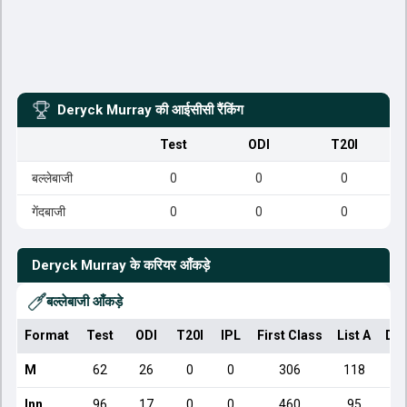
Deryck Murray
की आईसीसी रैंकिंग
Test
ODI
T20I
बल्लेबाजी
0
0
0
गेंदबाजी
0
0
0
Deryck Murray
के करियर आँकड़े
बल्लेबाजी आँकड़े
Format
Test
ODI
T20I
IPL
First Class
List A
Dom
M
62
26
0
0
306
118
Inn
96
17
0
0
460
95