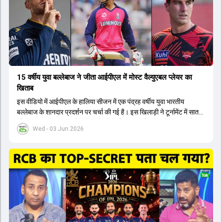
कप और 2028 ओलंपिक के लिए लंबी अवधि का विजन लेकर चल रहे हैं।
15 वर्षीय युवा बल्लेबाज ने जीता आईपीएल में मोस्ट वैल्युएबल प्लेयर का
खिताब
इस वीडियो में आईपीएल के हालिया सीजन में एक पंद्रह वर्षीय युवा भारतीय
बल्लेबाज के शानदार प्रदर्शन पर चर्चा की गई है। इस खिलाड़ी ने टूर्नामेंट में सात
सौ छिहत्तर रन बनाकर ऑरेंज कैप और मोस्ट वैल्युएबल प्लेयर का खिताब अपने नाम
Wed - 03 Jun 2026
किया है। वीडियो में बताया गया है कि ऑस्ट्रेलियाई टीम के वर्तमान कप्तान और
इंग्लैंड टीम के पूर्व कप्तान ने इस युवा खिलाड़ी के खेल की सराहना की है।
ऑस्ट्रेलियाई कप्तान के अनुसार, शुरुआत में लोगों को इस खिलाड़ी के प्रदर्शन पर
संदेह था, लेकिन अब उसने खुद को एक बेहतरीन बल्लेबाज साबित कर दिया है जो
गेंद को बाउंड्री के काफी पार मारने की क्षमता रखता है। वहीं, इंग्लैंड के पूर्व कप्तान
ने कहा कि टूर्नामेंट जीतने वाली टीम के अलावा इस सीजन की सबसे बड़ी बात इस
युवा खिलाड़ी का प्रदर्शन रहा है, जिसे देखने के लिए स्टेडियम में भारी भीड़ उमड़ती
थी। शानदार प्रदर्शन के बाद इस युवा खिलाड़ी को श्रीलंका में होने वाली
त्रिकोणीय सीरीज के लिए इंडिया ए टीम में भी शामिल कर लिया गया है।