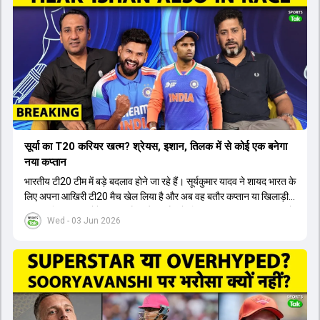
सूर्या का T20 करियर खत्म? श्रेयस, इशान, तिलक में से कोई एक बनेगा
नया कप्तान
भारतीय टी20 टीम में बड़े बदलाव होने जा रहे हैं। सूर्यकुमार यादव ने शायद भारत के
लिए अपना आखिरी टी20 मैच खेल लिया है और अब वह बतौर कप्तान या खिलाड़ी
टीम का हिस्सा नहीं होंगे। आयरलैंड और इंग्लैंड के खिलाफ आगामी टी20 सीरीज के
Wed - 03 Jun 2026
लिए नए कप्तान की तलाश जारी है। इस रेस में श्रेयस अय्यर सबसे आगे चल रहे
हैं। उनके अलावा ईशान किशन और तिलक वर्मा भी कप्तानी के दावेदार हैं। अक्षर
पटेल इस रेस में काफी पीछे हैं, जबकि संजू सैमसन और रजत पाटीदार कप्तानी की
दौड़ से बाहर हैं। आगामी सीरीज के लिए वैभव सूर्यवंशी को तीसरे ओपनर के तौर पर
टीम में शामिल किया जाएगा, जबकि अभिषेक शर्मा और संजू सैमसन पहली पसंद
होंगे। इसके अलावा नीतीश रेड्डी को बतौर ऑलराउंडर ज्यादा मौके मिलेंगे। अजीत
अगरकर की अगुवाई वाली चयन समिति और कोच गौतम गंभीर आगामी टी20 वर्ल्ड