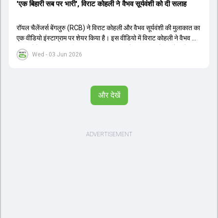
'एक बिहारी सब पर भारी', विराट कोहली ने वैभव सूर्यवंशी को दी सलाह
रॉयल चैलेंजर्स बेंगलुरु (RCB) ने विराट कोहली और वैभव सूर्यवंशी की मुलाकात का
एक वीडियो इंस्टाग्राम पर शेयर किया है। इस वीडियो में विराट कोहली ने वैभव को
सलाह देते हुए कहा, 'एक बिहारी सब पर भारी। बस गेम खत्म।' कोहली ने उन्हें खुद
Wed - 03 Jun 2026
पर विश्वास रखने और नकारात्मक बातों पर ध्यान न देने की सलाह दी। आईपीएल
2026 में वैभव सूर्यवंशी ने 14 मैचों में 776 रन बनाकर ऑरेंज कैप और मोस्ट
वैल्यूएबल प्लेयर का खिताब जीता। अब वैभव इंडिया ए के लिए श्रीलंका में ट्राई
सीरीज खेलेंगे। वहीं, विराट कोहली लंदन रवाना हो गए हैं और अगली वनडे सीरीज में
और देखें
नजर आएंगे।