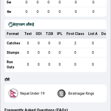
5w
0
0
0
0
0
0
4w
0
0
0
0
0
0
क्षेत्ररक्षण आँकड़े
Format
Test
ODI
T20I
IPL
First Class
List A
Dome
Catches
0
0
0
0
2
0
Stumps
0
0
0
0
0
0
Run
0
0
0
0
0
0
Outs
टीमें
Nepal Under-19
Biratnagar Kings
Frequently Asked Questions (FAQs)