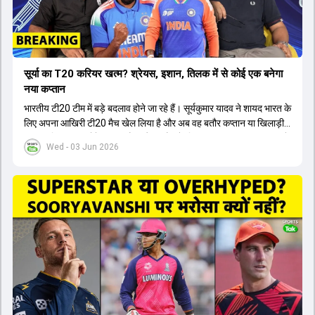
सूर्या का T20 करियर खत्म? श्रेयस, इशान, तिलक में से कोई एक बनेगा
नया कप्तान
भारतीय टी20 टीम में बड़े बदलाव होने जा रहे हैं। सूर्यकुमार यादव ने शायद भारत के
लिए अपना आखिरी टी20 मैच खेल लिया है और अब वह बतौर कप्तान या खिलाड़ी
टीम का हिस्सा नहीं होंगे। आयरलैंड और इंग्लैंड के खिलाफ आगामी टी20 सीरीज के
Wed - 03 Jun 2026
लिए नए कप्तान की तलाश जारी है। इस रेस में श्रेयस अय्यर सबसे आगे चल रहे
हैं। उनके अलावा ईशान किशन और तिलक वर्मा भी कप्तानी के दावेदार हैं। अक्षर
पटेल इस रेस में काफी पीछे हैं, जबकि संजू सैमसन और रजत पाटीदार कप्तानी की
दौड़ से बाहर हैं। आगामी सीरीज के लिए वैभव सूर्यवंशी को तीसरे ओपनर के तौर पर
टीम में शामिल किया जाएगा, जबकि अभिषेक शर्मा और संजू सैमसन पहली पसंद
होंगे। इसके अलावा नीतीश रेड्डी को बतौर ऑलराउंडर ज्यादा मौके मिलेंगे। अजीत
अगरकर की अगुवाई वाली चयन समिति और कोच गौतम गंभीर आगामी टी20 वर्ल्ड
कप और 2028 ओलंपिक के लिए लंबी अवधि का विजन लेकर चल रहे हैं।