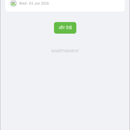
Wed - 03 Jun 2026
पर विश्वास रखने और नकारात्मक बातों पर ध्यान न देने की सलाह दी। आईपीएल
2026 में वैभव सूर्यवंशी ने 14 मैचों में 776 रन बनाकर ऑरेंज कैप और मोस्ट
वैल्यूएबल प्लेयर का खिताब जीता। अब वैभव इंडिया ए के लिए श्रीलंका में ट्राई
सीरीज खेलेंगे। वहीं, विराट कोहली लंदन रवाना हो गए हैं और अगली वनडे सीरीज में
और देखें
नजर आएंगे।