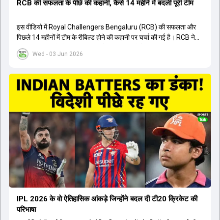
RCB की सफलता के पीछे की कहानी, कैसे 14 महीने में बदली पूरी टीम
इस वीडियो में Royal Challengers Bengaluru (RCB) की सफलता और
पिछले 14 महीनों में टीम के रीबिल्ड होने की कहानी पर चर्चा की गई है। RCB ने
अपनी पुरानी गलतियों को स्वीकार करते हुए एक नया रिसेट बटन दबाया। टीम
Wed - 03 Jun 2026
मैनेजमेंट में Mo Bobat, Andy Flower, Dinesh Karthik और एनालिस्ट
Freddie Wilde ने मिलकर ऑक्शन की बेहतरीन रणनीति बनाई। इसी रणनीति
के तहत Bhuvneshwar Kumar, Krunal Pandya और Rasikh Salam
जैसे भारतीय खिलाड़ियों को टीम में शामिल किया गया, जिन्होंने शानदार प्रदर्शन
किया। इसके अलावा, Virat Kohli की भूमिका में भी बदलाव देखा गया, जहां वह
अब टीम के युवा खिलाड़ियों के साथ ज्यादा जुड़े हुए नजर आते हैं। कप्तान Rajat
Patidar के नेतृत्व में टीम का कम्युनिकेशन बहुत स्पष्ट रहा है। एनालिस्ट से लेकर
मैनेजमेंट तक, सभी एक ही पेज पर रहते हैं, जिससे मैदान पर कोई कंफ्यूजन नहीं
होता। यही कारण है कि RCB ने लगातार सफलता हासिल की है।
IPL 2026 के वो ऐतिहासिक आंकड़े जिन्होंने बदल दी टी20 क्रिकेट की
परिभाषा