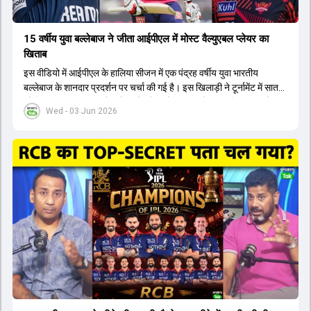
15 वर्षीय युवा बल्लेबाज ने जीता आईपीएल में मोस्ट वैल्युएबल प्लेयर का
खिताब
इस वीडियो में आईपीएल के हालिया सीजन में एक पंद्रह वर्षीय युवा भारतीय
बल्लेबाज के शानदार प्रदर्शन पर चर्चा की गई है। इस खिलाड़ी ने टूर्नामेंट में सात
सौ छिहत्तर रन बनाकर ऑरेंज कैप और मोस्ट वैल्युएबल प्लेयर का खिताब अपने नाम
Wed - 03 Jun 2026
किया है। वीडियो में बताया गया है कि ऑस्ट्रेलियाई टीम के वर्तमान कप्तान और
इंग्लैंड टीम के पूर्व कप्तान ने इस युवा खिलाड़ी के खेल की सराहना की है।
ऑस्ट्रेलियाई कप्तान के अनुसार, शुरुआत में लोगों को इस खिलाड़ी के प्रदर्शन पर
संदेह था, लेकिन अब उसने खुद को एक बेहतरीन बल्लेबाज साबित कर दिया है जो
गेंद को बाउंड्री के काफी पार मारने की क्षमता रखता है। वहीं, इंग्लैंड के पूर्व कप्तान
ने कहा कि टूर्नामेंट जीतने वाली टीम के अलावा इस सीजन की सबसे बड़ी बात इस
युवा खिलाड़ी का प्रदर्शन रहा है, जिसे देखने के लिए स्टेडियम में भारी भीड़ उमड़ती
थी। शानदार प्रदर्शन के बाद इस युवा खिलाड़ी को श्रीलंका में होने वाली
त्रिकोणीय सीरीज के लिए इंडिया ए टीम में भी शामिल कर लिया गया है।