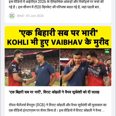
इस वीडियो में आईपीएल 2026 के ऐतिहासिक आंकड़ों और रिकॉर्ड्स पर चर्चा की
गई है। इस सीजन में टी20 क्रिकेट की परिभाषा बदल गई है, जहां पहली बार
भारतीय बल्लेबाजों का स्ट्राइक रेट विदेशी खिलाड़ियों से ज्यादा रहा। पूरे टूर्नामेंट में
Wed - 03 Jun 2026
1426 छक्के लगे और 65 बार टीमों ने 200 से ज्यादा का स्कोर बनाया, जो एक
नया रिकॉर्ड है। एक युवा बल्लेबाज ने सबसे ज्यादा रन, छक्के और बेहतरीन
स्ट्राइक रेट के साथ मोस्ट वैल्युएबल प्लेयर का खिताब जीता। इसके अलावा पंजाब
और बेंगलुरु के प्रदर्शन के साथ-साथ लक्ष्य का पीछा करने वाली टीमों की सफलता
के आंकड़ों का भी विश्लेषण किया गया है।
'एक बिहारी सब पर भारी', विराट कोहली ने वैभव सूर्यवंशी को दी सलाह
रॉयल चैलेंजर्स बेंगलुरु (RCB) ने विराट कोहली और वैभव सूर्यवंशी की मुलाकात का
एक वीडियो इंस्टाग्राम पर शेयर किया है। इस वीडियो में विराट कोहली ने वैभव को
सलाह देते हुए कहा, 'एक बिहारी सब पर भारी। बस गेम खत्म।' कोहली ने उन्हें खुद