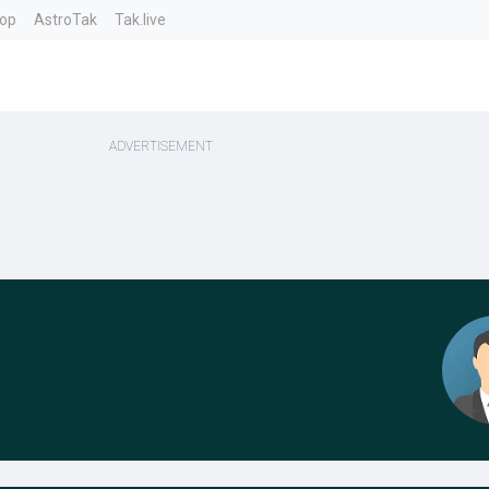
top
AstroTak
Tak.live