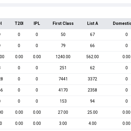
I
T20I
IPL
First Class
List A
Domesti
9
0
0
50
67
0
9
0
0
79
66
0
.00
0.00
0.00
1240.00
562.00
0.00
8
0
0
251
62
0
28
0
0
7441
3372
0
66
0
0
4170
2358
0
0
0
0
153
94
0
00
0.00
0.00
27.00
25.00
0.00
00
0.00
0.00
3.00
4.00
0.00