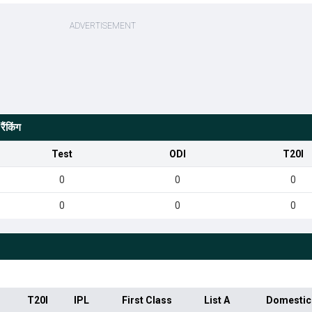
ैंकिंग
Test
ODI
T20I
0
0
0
0
0
0
T20I
IPL
First Class
List A
Domestic