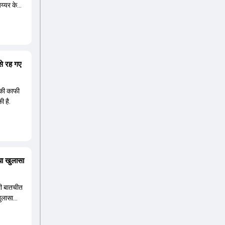
अय्यर के
से रह गए
म की काफी
ी है.
या खुलासा
ाली बातचीत
खुलासा