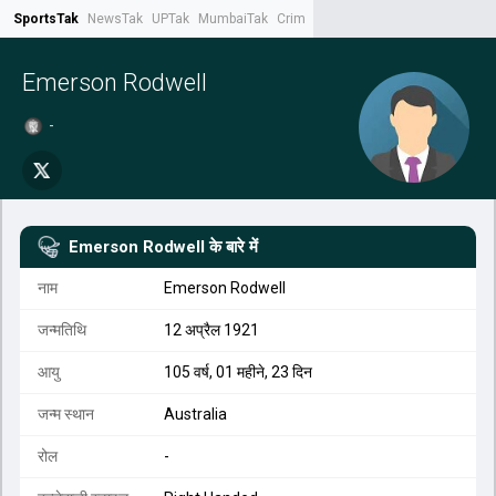
SportsTak
NewsTak
UPTak
MumbaiTak
CrimeTak
Lallantop
AstroTak
Tak.
Emerson Rodwell
-
Emerson Rodwell
के बारे में
नाम
Emerson Rodwell
जन्मतिथि
12 अप्रैल 1921
आयु
105 वर्ष, 01 महीने, 23 दिन
जन्म स्थान
Australia
रोल
-