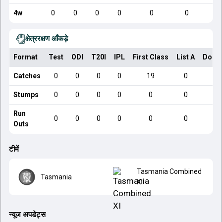
4w
0
0
0
0
0
0
क्षेत्ररक्षण आँकड़े
Format
Test
ODI
T20I
IPL
First Class
List A
Dome
Catches
0
0
0
0
19
0
Stumps
0
0
0
0
0
0
Run
0
0
0
0
0
0
Outs
टीमें
Tasmania Combined
Tasmania
XI
न्यूज अपडेट्स