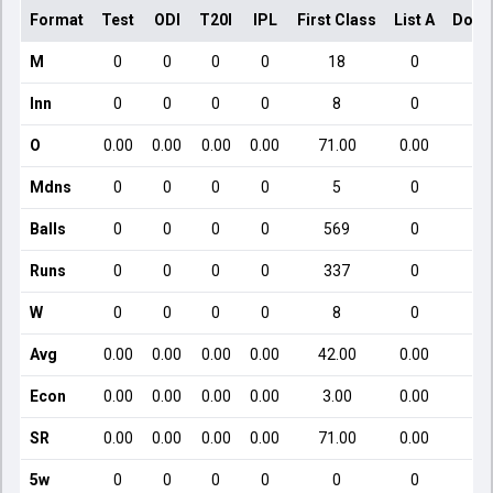
Format
Test
ODI
T20I
IPL
First Class
List A
Dome
M
0
0
0
0
18
0
Inn
0
0
0
0
8
0
O
0.00
0.00
0.00
0.00
71.00
0.00
Mdns
0
0
0
0
5
0
Balls
0
0
0
0
569
0
Runs
0
0
0
0
337
0
W
0
0
0
0
8
0
Avg
0.00
0.00
0.00
0.00
42.00
0.00
Econ
0.00
0.00
0.00
0.00
3.00
0.00
SR
0.00
0.00
0.00
0.00
71.00
0.00
5w
0
0
0
0
0
0