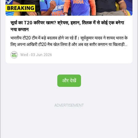
सूर्या का T20 करियर खत्म? श्रेयस, इशान, तिलक में से कोई एक बनेगा
नया कप्तान
भारतीय टी20 टीम में बड़े बदलाव होने जा रहे हैं। सूर्यकुमार यादव ने शायद भारत के
लिए अपना आखिरी टी20 मैच खेल लिया है और अब वह बतौर कप्तान या खिलाड़ी
टीम का हिस्सा नहीं होंगे। आयरलैंड और इंग्लैंड के खिलाफ आगामी टी20 सीरीज के
Wed - 03 Jun 2026
लिए नए कप्तान की तलाश जारी है। इस रेस में श्रेयस अय्यर सबसे आगे चल रहे
हैं। उनके अलावा ईशान किशन और तिलक वर्मा भी कप्तानी के दावेदार हैं। अक्षर
पटेल इस रेस में काफी पीछे हैं, जबकि संजू सैमसन और रजत पाटीदार कप्तानी की
दौड़ से बाहर हैं। आगामी सीरीज के लिए वैभव सूर्यवंशी को तीसरे ओपनर के तौर पर
और देखें
टीम में शामिल किया जाएगा, जबकि अभिषेक शर्मा और संजू सैमसन पहली पसंद
होंगे। इसके अलावा नीतीश रेड्डी को बतौर ऑलराउंडर ज्यादा मौके मिलेंगे। अजीत
अगरकर की अगुवाई वाली चयन समिति और कोच गौतम गंभीर आगामी टी20 वर्ल्ड
कप और 2028 ओलंपिक के लिए लंबी अवधि का विजन लेकर चल रहे हैं।