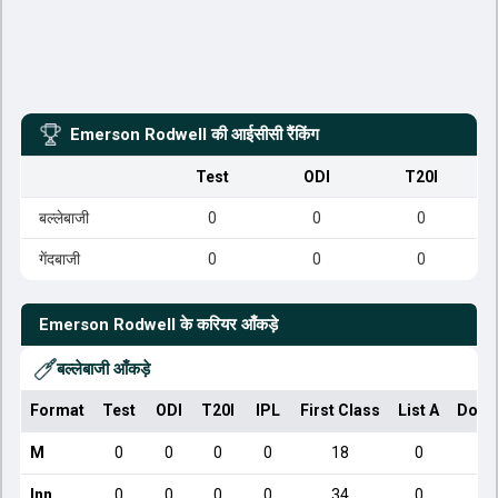
Emerson Rodwell
की आईसीसी रैंकिंग
Test
ODI
T20I
बल्लेबाजी
0
0
0
गेंदबाजी
0
0
0
Emerson Rodwell
के करियर आँकड़े
बल्लेबाजी आँकड़े
Format
Test
ODI
T20I
IPL
First Class
List A
Dome
M
0
0
0
0
18
0
Inn
0
0
0
0
34
0