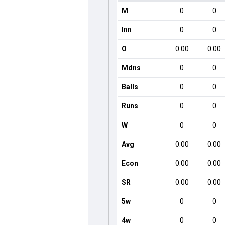
M
0
0
Inn
0
0
O
0.00
0.00
Mdns
0
0
Balls
0
0
Runs
0
0
W
0
0
Avg
0.00
0.00
Econ
0.00
0.00
SR
0.00
0.00
5w
0
0
4w
0
0