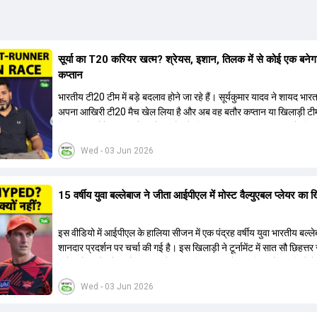
सूर्या का T20 करियर खत्म? श्रेयस, इशान, तिलक में से कोई एक बनेग
कप्तान
भारतीय टी20 टीम में बड़े बदलाव होने जा रहे हैं। सूर्यकुमार यादव ने शायद भार
अपना आखिरी टी20 मैच खेल लिया है और अब वह बतौर कप्तान या खिलाड़ी टी
हिस्सा नहीं होंगे। आयरलैंड और इंग्लैंड के खिलाफ आगामी टी20 सीरीज के लिए
की तलाश जारी है। इस रेस में श्रेयस अय्यर सबसे आगे चल रहे हैं। उनके अल
Wed - 03 Jun 2026
किशन और तिलक वर्मा भी कप्तानी के दावेदार हैं। अक्षर पटेल इस रेस में काफी पीछ
जबकि संजू सैमसन और रजत पाटीदार कप्तानी की दौड़ से बाहर हैं। आगामी सीर
वैभव सूर्यवंशी को तीसरे ओपनर के तौर पर टीम में शामिल किया जाएगा, जबकि अभ
15 वर्षीय युवा बल्लेबाज ने जीता आईपीएल में मोस्ट वैल्युएबल प्लेयर का 
और संजू सैमसन पहली पसंद होंगे। इसके अलावा नीतीश रेड्डी को बतौर ऑलरा
ज्यादा मौके मिलेंगे। अजीत अगरकर की अगुवाई वाली चयन समिति और कोच गौ
आगामी टी20 वर्ल्ड कप और 2028 ओलंपिक के लिए लंबी अवधि का विजन लेक
इस वीडियो में आईपीएल के हालिया सीजन में एक पंद्रह वर्षीय युवा भारतीय बल्ल
हैं।
शानदार प्रदर्शन पर चर्चा की गई है। इस खिलाड़ी ने टूर्नामेंट में सात सौ छिहत्
ऑरेंज कैप और मोस्ट वैल्युएबल प्लेयर का खिताब अपने नाम किया है। वीडियो मे
गया है कि ऑस्ट्रेलियाई टीम के वर्तमान कप्तान और इंग्लैंड टीम के पूर्व कप्तान न
Wed - 03 Jun 2026
खिलाड़ी के खेल की सराहना की है। ऑस्ट्रेलियाई कप्तान के अनुसार, शुरुआत मे
इस खिलाड़ी के प्रदर्शन पर संदेह था, लेकिन अब उसने खुद को एक बेहतरीन बल