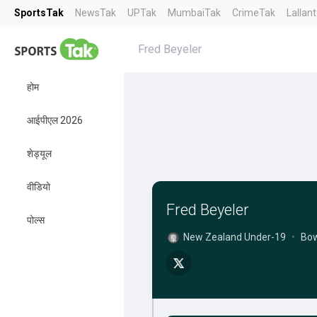
SportsTak
NewsTak
UPTak
MumbaiTak
CrimeTak
Lallan
Fred Beyeler
होम
आईपीएल 2026
शेड्यूल
वीडियो
Fred Beyeler
पोल्स
New Zealand Under-19
•
Bow