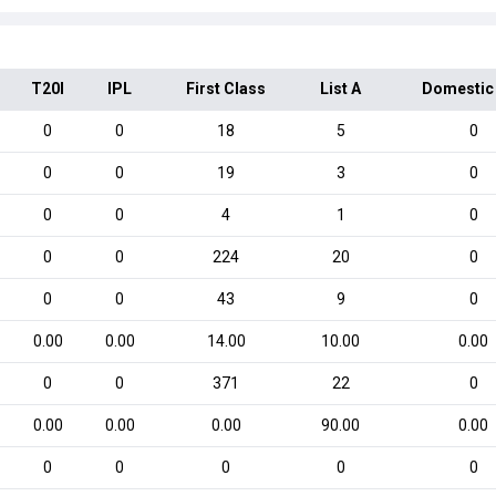
T20I
IPL
First Class
List A
Domestic
0
0
18
5
0
0
0
19
3
0
0
0
4
1
0
0
0
224
20
0
0
0
43
9
0
0.00
0.00
14.00
10.00
0.00
0
0
371
22
0
0.00
0.00
0.00
90.00
0.00
0
0
0
0
0