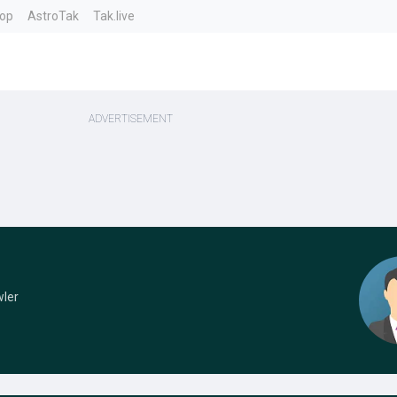
top
AstroTak
Tak.live
ler