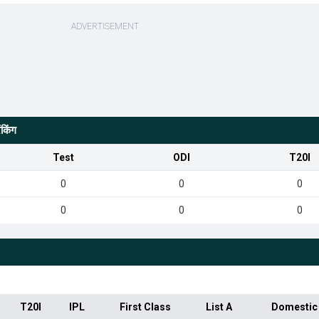
किंग
Test
ODI
T20I
0
0
0
0
0
0
T20I
IPL
First Class
List A
Domestic