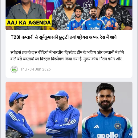
T20I कप्तानी से सूर्यकुमारकी छुट्टी तय! श्रेयस अय्यर रेस में आगे
स्पोर्ट्स तक के इस वीडियो में भारतीय क्रिकेट टीम के भविष्य और कप्तानी में होने
वाले बड़े बदलावों का विस्तृत विश्लेषण किया गया है. मुख्य कोच गौतम गंभीर और
चयनकर्ता अजीत अगरकर 2027 वनडे वर्ल्ड कप और 2028 टी20 वर्ल्ड कप के
Thu - 04 Jun 2026
लिए दीर्घकालिक योजना बना रहे हैं. चर्चा के अनुसार, सूर्यकुमार यादव के स्थान पर
श्रेयस अय्यर को टी20 टीम का नया कप्तान नियुक्त किया जा सकता है, जबकि
तिलक वर्मा और ईशान किशन उपकप्तानी की रेस में हैं. हार्दिक पंड्या की फिटनेस
चिंताओं के बीच नीतीश कुमार रेड्डी को उनके बैकअप के तौर पर तैयार किया जा
रहा है. वीडियो में वैभव सूर्यवंशी के डेब्यू, अभिषेक शर्मा और संजू सैमसन की ओपनिंग
भूमिका और टेस्ट क्रिकेट के भविष्य पर भी प्रकाश डाला गया है. इसके अतिरिक्त,
ईएसपीएन की 21वीं सदी के टॉप 25 क्रिकेटर्स की सूची, इम्पैक्ट प्लेयर रूल का
ऑलराउंडर्स पर प्रभाव और भारत-अफगानिस्तान टेस्ट मैच जैसे महत्वपूर्ण विषयों
पर तथ्यात्मक जानकारी साझा की गई है.