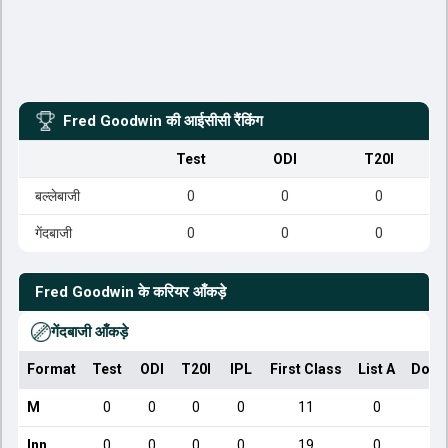
Fred Goodwin
की आईसीसी रैंकिंग
Test
ODI
T20I
बल्लेबाजी
0
0
0
गेंदबाजी
0
0
0
Fred Goodwin
के करियर आँकड़े
गेंदबाजी आँकड़े
Format
Test
ODI
T20I
IPL
First Class
List A
Dome
M
0
0
0
0
11
0
Inn
0
0
0
0
19
0