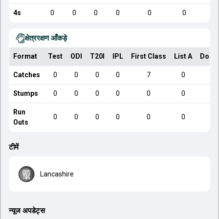
4s
0
0
0
0
0
0
क्षेत्ररक्षण आँकड़े
Format
Test
ODI
T20I
IPL
First Class
List A
Dome
Catches
0
0
0
0
7
0
Stumps
0
0
0
0
0
0
Run
0
0
0
0
0
0
Outs
टीमें
Lancashire
न्यूज अपडेट्स