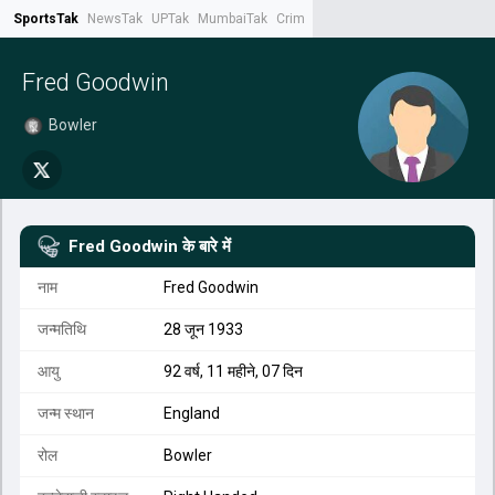
SportsTak
NewsTak
UPTak
MumbaiTak
CrimeTak
Lallantop
AstroTak
Tak.
Fred Goodwin
Bowler
Fred Goodwin
के बारे में
नाम
Fred Goodwin
जन्मतिथि
28 जून 1933
आयु
92 वर्ष, 11 महीने, 07 दिन
जन्म स्थान
England
रोल
Bowler