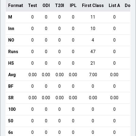
Format
Test
ODI
T20I
IPL
First Class
List A
Dome
M
0
0
0
0
11
0
Inn
0
0
0
0
10
0
NO
0
0
0
0
4
0
Runs
0
0
0
0
47
0
HS
0
0
0
0
21
0
Avg
0.00
0.00
0.00
0.00
7.00
0.00
BF
0
0
0
0
0
0
SR
0.00
0.00
0.00
0.00
0.00
0.00
100
0
0
0
0
0
0
50
0
0
0
0
0
0
6s
0
0
0
0
0
0