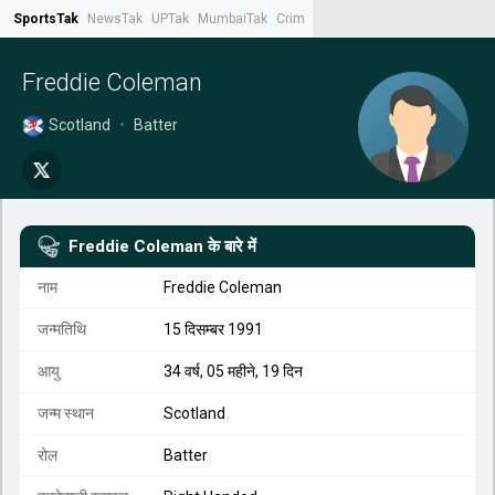
SportsTak
NewsTak
UPTak
MumbaiTak
CrimeTak
Lallantop
AstroTak
Tak.
Freddie Coleman
Scotland
•
Batter
Freddie Coleman
के बारे में
नाम
Freddie Coleman
जन्मतिथि
15 दिसम्बर 1991
आयु
34 वर्ष, 05 महीने, 19 दिन
जन्म स्थान
Scotland
रोल
Batter