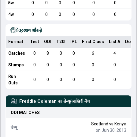
5w
0
0
0
0
0
0
4w
0
0
0
0
0
0
क्षेत्ररक्षण आँकड़े
Format
Test
ODI
T20I
IPL
First Class
List A
Dome
Catches
0
8
0
0
6
4
Stumps
0
0
0
0
0
0
Run
0
0
0
0
0
0
Outs
Freddie Coleman
का डेब्यू/आखिरी मैच
ODI
MATCHES
Scotland
vs
Kenya
डेब्यू
on Jun 30, 2013