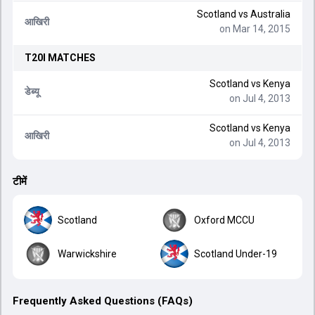
Scotland
vs
Australia
आखिरी
on Mar 14, 2015
T20I
MATCHES
Scotland
vs
Kenya
डेब्यू
on Jul 4, 2013
Scotland
vs
Kenya
आखिरी
on Jul 4, 2013
टीमें
Scotland
Oxford MCCU
Warwickshire
Scotland Under-19
Frequently Asked Questions (FAQs)