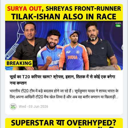
सूर्या का T20 करियर खत्म? श्रेयस, इशान, तिलक में से कोई एक बनेगा
नया कप्तान
भारतीय टी20 टीम में बड़े बदलाव होने जा रहे हैं। सूर्यकुमार यादव ने शायद भारत के
लिए अपना आखिरी टी20 मैच खेल लिया है और अब वह बतौर कप्तान या खिलाड़ी
टीम का हिस्सा नहीं होंगे। आयरलैंड और इंग्लैंड के खिलाफ आगामी टी20 सीरीज के
Wed - 03 Jun 2026
लिए नए कप्तान की तलाश जारी है। इस रेस में श्रेयस अय्यर सबसे आगे चल रहे
हैं। उनके अलावा ईशान किशन और तिलक वर्मा भी कप्तानी के दावेदार हैं। अक्षर
पटेल इस रेस में काफी पीछे हैं, जबकि संजू सैमसन और रजत पाटीदार कप्तानी की
दौड़ से बाहर हैं। आगामी सीरीज के लिए वैभव सूर्यवंशी को तीसरे ओपनर के तौर पर