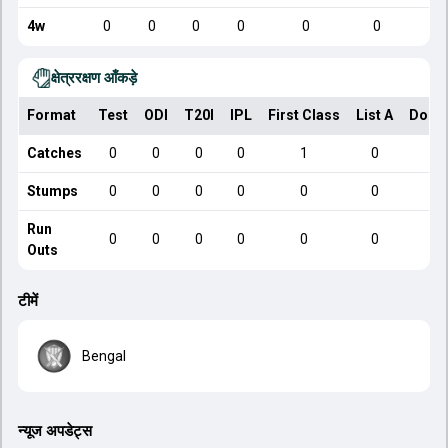
4w
0
0
0
0
0
0
क्षेत्ररक्षण आँकड़े
Format
Test
ODI
T20I
IPL
First Class
List A
Dome
Catches
0
0
0
0
1
0
Stumps
0
0
0
0
0
0
Run
0
0
0
0
0
0
Outs
टीमें
Bengal
न्यूज अपडेट्स