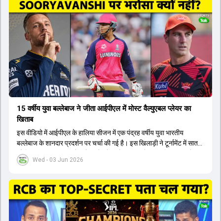
टीम में शामिल किया जाएगा, जबकि अभिषेक शर्मा और संजू सैमसन पहली पसंद
होंगे। इसके अलावा नीतीश रेड्डी को बतौर ऑलराउंडर ज्यादा मौके मिलेंगे। अजीत
अगरकर की अगुवाई वाली चयन समिति और कोच गौतम गंभीर आगामी टी20 वर्ल्ड
कप और 2028 ओलंपिक के लिए लंबी अवधि का विजन लेकर चल रहे हैं।
15 वर्षीय युवा बल्लेबाज ने जीता आईपीएल में मोस्ट वैल्युएबल प्लेयर का
खिताब
इस वीडियो में आईपीएल के हालिया सीजन में एक पंद्रह वर्षीय युवा भारतीय
बल्लेबाज के शानदार प्रदर्शन पर चर्चा की गई है। इस खिलाड़ी ने टूर्नामेंट में सात
सौ छिहत्तर रन बनाकर ऑरेंज कैप और मोस्ट वैल्युएबल प्लेयर का खिताब अपने नाम
Wed - 03 Jun 2026
किया है। वीडियो में बताया गया है कि ऑस्ट्रेलियाई टीम के वर्तमान कप्तान और
इंग्लैंड टीम के पूर्व कप्तान ने इस युवा खिलाड़ी के खेल की सराहना की है।
ऑस्ट्रेलियाई कप्तान के अनुसार, शुरुआत में लोगों को इस खिलाड़ी के प्रदर्शन पर
संदेह था, लेकिन अब उसने खुद को एक बेहतरीन बल्लेबाज साबित कर दिया है जो
गेंद को बाउंड्री के काफी पार मारने की क्षमता रखता है। वहीं, इंग्लैंड के पूर्व कप्तान
ने कहा कि टूर्नामेंट जीतने वाली टीम के अलावा इस सीजन की सबसे बड़ी बात इस