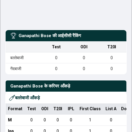
Ganapathi Bose
की आईसीसी रैंकिंग
Test
ODI
T20I
बल्लेबाजी
0
0
0
गेंदबाजी
0
0
0
Ganapathi Bose
के करियर आँकड़े
बल्लेबाजी आँकड़े
Format
Test
ODI
T20I
IPL
First Class
List A
Dome
M
0
0
0
0
1
0
Inn
0
0
0
0
1
0