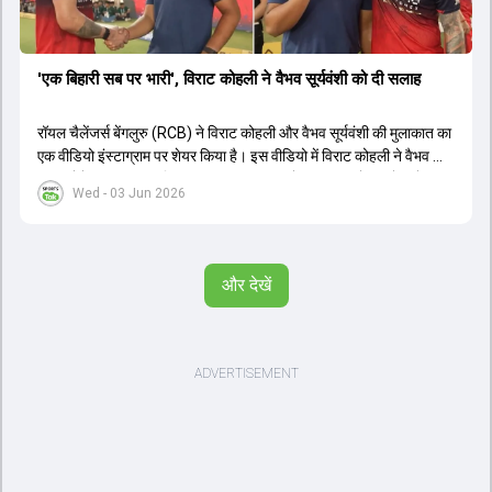
'एक बिहारी सब पर भारी', विराट कोहली ने वैभव सूर्यवंशी को दी सलाह
रॉयल चैलेंजर्स बेंगलुरु (RCB) ने विराट कोहली और वैभव सूर्यवंशी की मुलाकात का
एक वीडियो इंस्टाग्राम पर शेयर किया है। इस वीडियो में विराट कोहली ने वैभव को
सलाह देते हुए कहा, 'एक बिहारी सब पर भारी। बस गेम खत्म।' कोहली ने उन्हें खुद
Wed - 03 Jun 2026
पर विश्वास रखने और नकारात्मक बातों पर ध्यान न देने की सलाह दी। आईपीएल
2026 में वैभव सूर्यवंशी ने 14 मैचों में 776 रन बनाकर ऑरेंज कैप और मोस्ट
वैल्यूएबल प्लेयर का खिताब जीता। अब वैभव इंडिया ए के लिए श्रीलंका में ट्राई
सीरीज खेलेंगे। वहीं, विराट कोहली लंदन रवाना हो गए हैं और अगली वनडे सीरीज में
और देखें
नजर आएंगे।