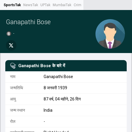
SportsTak
NewsTak
UPTak
MumbaiTak
CrimeTak
Lallantop
AstroTak
Tak.
Ganapathi Bose
-
Ganapathi Bose
के बारे में
नाम
Ganapathi Bose
जन्मतिथि
8 जनवरी 1939
आयु
87 वर्ष, 04 महीने, 26 दिन
जन्म स्थान
India
रोल
-