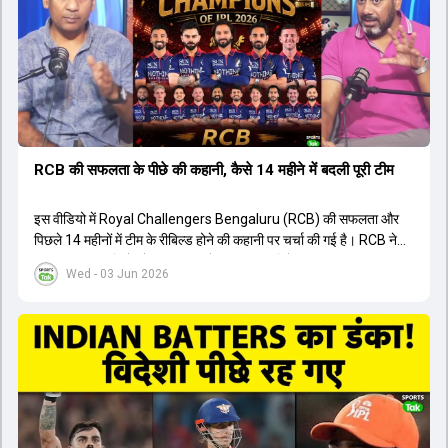
युवा खिलाड़ी का प्रदर्शन रहा है, जिसे देखने के लिए स्टेडियम में भारी भीड़ उमड़ती
थी। शानदार प्रदर्शन के बाद इस युवा खिलाड़ी को श्रीलंका में होने वाली
त्रिकोणीय सीरीज के लिए इंडिया ए टीम में भी शामिल कर लिया गया है।
RCB की सफलता के पीछे की कहानी, कैसे 14 महीने में बदली पूरी टीम
इस वीडियो में Royal Challengers Bengaluru (RCB) की सफलता और
पिछले 14 महीनों में टीम के रीबिल्ड होने की कहानी पर चर्चा की गई है। RCB ने
अपनी पुरानी गलतियों को स्वीकार करते हुए एक नया रिसेट बटन दबाया। टीम
Wed - 03 Jun 2026
मैनेजमेंट में Mo Bobat, Andy Flower, Dinesh Karthik और एनालिस्ट
Freddie Wilde ने मिलकर ऑक्शन की बेहतरीन रणनीति बनाई। इसी रणनीति
के तहत Bhuvneshwar Kumar, Krunal Pandya और Rasikh Salam
जैसे भारतीय खिलाड़ियों को टीम में शामिल किया गया, जिन्होंने शानदार प्रदर्शन
किया। इसके अलावा, Virat Kohli की भूमिका में भी बदलाव देखा गया, जहां वह
अब टीम के युवा खिलाड़ियों के साथ ज्यादा जुड़े हुए नजर आते हैं। कप्तान Rajat
Patidar के नेतृत्व में टीम का कम्युनिकेशन बहुत स्पष्ट रहा है। एनालिस्ट से लेकर
मैनेजमेंट तक, सभी एक ही पेज पर रहते हैं, जिससे मैदान पर कोई कंफ्यूजन नहीं