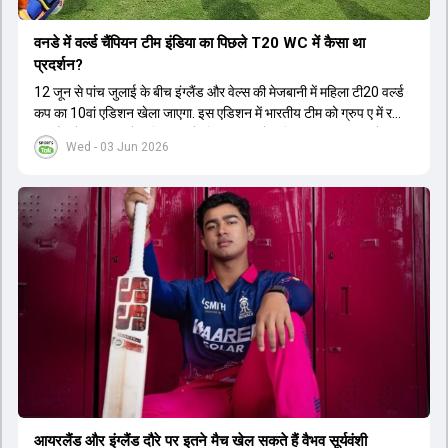
वनडे में वर्ल्ड चैंप‍ियन टीम इंडिया का प‍िछले T20 WC में कैसा था
प्रदर्शन?
12 जून से पांच जुलाई के बीच इंग्लैंड और वेल्स की मेजबानी में महिला टी20 वर्ल्ड
कप का 10वां एडिशन खेला जाएगा. इस एडिशन में भारतीय टीम को ग्रुप ए में रखा
गया है, जो 14 जून को पाकिस्तान के ख‍िलाफ अपने अभ‍ियान का आगाज करेगी.
Wed - 03 Jun 2026
आयरलैंड और इंग्लैंड दौरे पर इतने मैच खेल सकते हैं वैभव सूर्यवंशी