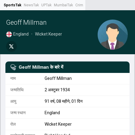
SportsTak
NewsTak
UPTak
MumbaiTak
CrimeTak
Lallantop
AstroTak
Tak.
Geoff Millman
England
•
Wicket Keeper
Geoff Millman
के बारे में
नाम
Geoff Millman
जन्मतिथि
2 अक्टूबर 1934
आयु
91 वर्ष, 08 महीने, 01 दिन
जन्म स्थान
England
रोल
Wicket Keeper