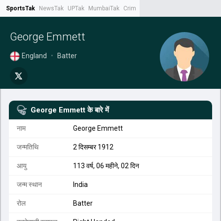
SportsTak
NewsTak
UPTak
MumbaiTak
CrimeTak
Lallantop
AstroTak
Tak.
George Emmett
England
•
Batter
George Emmett
के बारे में
नाम
George Emmett
जन्मतिथि
2 दिसम्बर 1912
आयु
113 वर्ष, 06 महीने, 02 दिन
जन्म स्थान
India
रोल
Batter