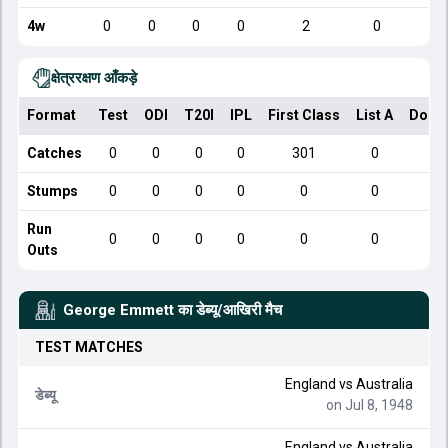
4w
0
0
0
0
2
0
क्षेत्ररक्षण आँकड़े
Format
Test
ODI
T20I
IPL
First Class
List A
Dome
Catches
0
0
0
0
301
0
Stumps
0
0
0
0
0
0
Run
0
0
0
0
0
0
Outs
George Emmett
का डेब्यू/आखिरी मैच
TEST
MATCHES
England
vs
Australia
डेब्यू
on Jul 8, 1948
England
vs
Australia