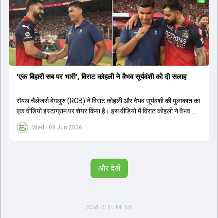
'एक बिहारी सब पर भारी', विराट कोहली ने वैभव सूर्यवंशी को दी सलाह
रॉयल चैलेंजर्स बेंगलुरु (RCB) ने विराट कोहली और वैभव सूर्यवंशी की मुलाकात का
एक वीडियो इंस्टाग्राम पर शेयर किया है। इस वीडियो में विराट कोहली ने वैभव को
सलाह देते हुए कहा, 'एक बिहारी सब पर भारी। बस गेम खत्म।' कोहली ने उन्हें खुद
Wed - 03 Jun 2026
पर विश्वास रखने और नकारात्मक बातों पर ध्यान न देने की सलाह दी। आईपीएल
2026 में वैभव सूर्यवंशी ने 14 मैचों में 776 रन बनाकर ऑरेंज कैप और मोस्ट
वैल्यूएबल प्लेयर का खिताब जीता। अब वैभव इंडिया ए के लिए श्रीलंका में ट्राई
सीरीज खेलेंगे। वहीं, विराट कोहली लंदन रवाना हो गए हैं और अगली वनडे सीरीज में
और देखें
नजर आएंगे।