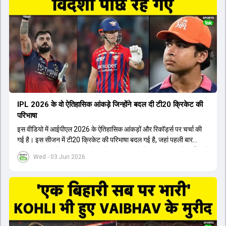
किया। इसके अलावा, Virat Kohli की भूमिका में भी बदलाव देखा गया, जहां वह
अब टीम के युवा खिलाड़ियों के साथ ज्यादा जुड़े हुए नजर आते हैं। कप्तान Rajat
Patidar के नेतृत्व में टीम का कम्युनिकेशन बहुत स्पष्ट रहा है। एनालिस्ट से लेकर
मैनेजमेंट तक, सभी एक ही पेज पर रहते हैं, जिससे मैदान पर कोई कंफ्यूजन नहीं
होता। यही कारण है कि RCB ने लगातार सफलता हासिल की है।
IPL 2026 के वो ऐतिहासिक आंकड़े जिन्होंने बदल दी टी20 क्रिकेट की
परिभाषा
इस वीडियो में आईपीएल 2026 के ऐतिहासिक आंकड़ों और रिकॉर्ड्स पर चर्चा की
गई है। इस सीजन में टी20 क्रिकेट की परिभाषा बदल गई है, जहां पहली बार
भारतीय बल्लेबाजों का स्ट्राइक रेट विदेशी खिलाड़ियों से ज्यादा रहा। पूरे टूर्नामेंट में
Wed - 03 Jun 2026
1426 छक्के लगे और 65 बार टीमों ने 200 से ज्यादा का स्कोर बनाया, जो एक
नया रिकॉर्ड है। एक युवा बल्लेबाज ने सबसे ज्यादा रन, छक्के और बेहतरीन
स्ट्राइक रेट के साथ मोस्ट वैल्युएबल प्लेयर का खिताब जीता। इसके अलावा पंजाब
और बेंगलुरु के प्रदर्शन के साथ-साथ लक्ष्य का पीछा करने वाली टीमों की सफलता
के आंकड़ों का भी विश्लेषण किया गया है।