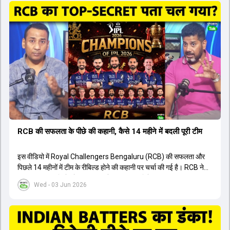
ऑस्ट्रेलियाई कप्तान के अनुसार, शुरुआत में लोगों को इस खिलाड़ी के प्रदर्शन पर
संदेह था, लेकिन अब उसने खुद को एक बेहतरीन बल्लेबाज साबित कर दिया है जो
गेंद को बाउंड्री के काफी पार मारने की क्षमता रखता है। वहीं, इंग्लैंड के पूर्व कप्तान
ने कहा कि टूर्नामेंट जीतने वाली टीम के अलावा इस सीजन की सबसे बड़ी बात इस
युवा खिलाड़ी का प्रदर्शन रहा है, जिसे देखने के लिए स्टेडियम में भारी भीड़ उमड़ती
थी। शानदार प्रदर्शन के बाद इस युवा खिलाड़ी को श्रीलंका में होने वाली
त्रिकोणीय सीरीज के लिए इंडिया ए टीम में भी शामिल कर लिया गया है।
RCB की सफलता के पीछे की कहानी, कैसे 14 महीने में बदली पूरी टीम
इस वीडियो में Royal Challengers Bengaluru (RCB) की सफलता और
पिछले 14 महीनों में टीम के रीबिल्ड होने की कहानी पर चर्चा की गई है। RCB ने
अपनी पुरानी गलतियों को स्वीकार करते हुए एक नया रिसेट बटन दबाया। टीम
Wed - 03 Jun 2026
मैनेजमेंट में Mo Bobat, Andy Flower, Dinesh Karthik और एनालिस्ट
Freddie Wilde ने मिलकर ऑक्शन की बेहतरीन रणनीति बनाई। इसी रणनीति
के तहत Bhuvneshwar Kumar, Krunal Pandya और Rasikh Salam
जैसे भारतीय खिलाड़ियों को टीम में शामिल किया गया, जिन्होंने शानदार प्रदर्शन