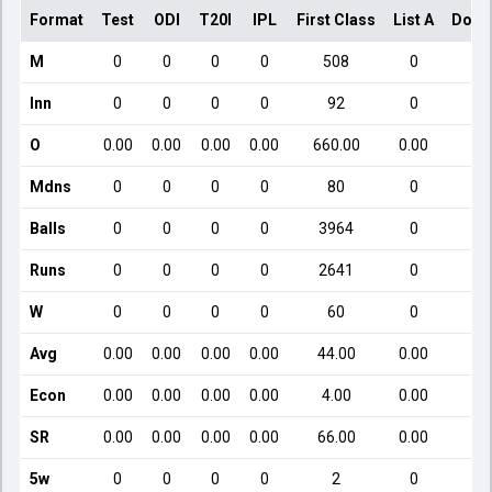
Format
Test
ODI
T20I
IPL
First Class
List A
Dome
M
0
0
0
0
508
0
Inn
0
0
0
0
92
0
O
0.00
0.00
0.00
0.00
660.00
0.00
Mdns
0
0
0
0
80
0
Balls
0
0
0
0
3964
0
Runs
0
0
0
0
2641
0
W
0
0
0
0
60
0
Avg
0.00
0.00
0.00
0.00
44.00
0.00
Econ
0.00
0.00
0.00
0.00
4.00
0.00
SR
0.00
0.00
0.00
0.00
66.00
0.00
5w
0
0
0
0
2
0