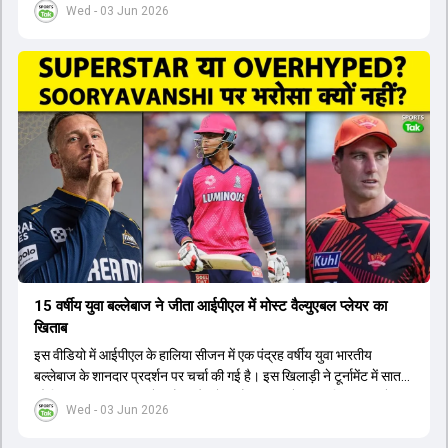
Wed - 03 Jun 2026
लिए नए कप्तान की तलाश जारी है। इस रेस में श्रेयस अय्यर सबसे आगे चल रहे
हैं। उनके अलावा ईशान किशन और तिलक वर्मा भी कप्तानी के दावेदार हैं। अक्षर
पटेल इस रेस में काफी पीछे हैं, जबकि संजू सैमसन और रजत पाटीदार कप्तानी की
दौड़ से बाहर हैं। आगामी सीरीज के लिए वैभव सूर्यवंशी को तीसरे ओपनर के तौर पर
टीम में शामिल किया जाएगा, जबकि अभिषेक शर्मा और संजू सैमसन पहली पसंद
होंगे। इसके अलावा नीतीश रेड्डी को बतौर ऑलराउंडर ज्यादा मौके मिलेंगे। अजीत
अगरकर की अगुवाई वाली चयन समिति और कोच गौतम गंभीर आगामी टी20 वर्ल्ड
कप और 2028 ओलंपिक के लिए लंबी अवधि का विजन लेकर चल रहे हैं।
15 वर्षीय युवा बल्लेबाज ने जीता आईपीएल में मोस्ट वैल्युएबल प्लेयर का
खिताब
इस वीडियो में आईपीएल के हालिया सीजन में एक पंद्रह वर्षीय युवा भारतीय
बल्लेबाज के शानदार प्रदर्शन पर चर्चा की गई है। इस खिलाड़ी ने टूर्नामेंट में सात
सौ छिहत्तर रन बनाकर ऑरेंज कैप और मोस्ट वैल्युएबल प्लेयर का खिताब अपने नाम
Wed - 03 Jun 2026
किया है। वीडियो में बताया गया है कि ऑस्ट्रेलियाई टीम के वर्तमान कप्तान और
इंग्लैंड टीम के पूर्व कप्तान ने इस युवा खिलाड़ी के खेल की सराहना की है।