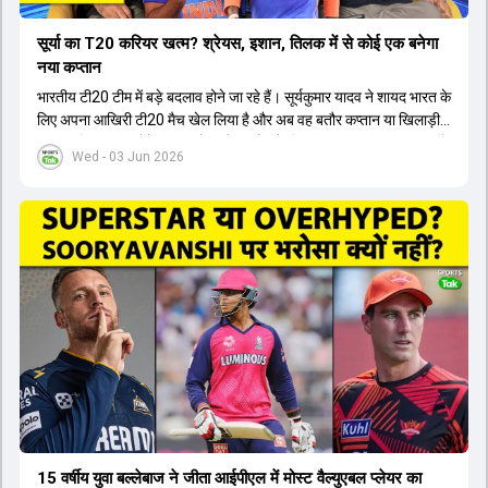
सूर्या का T20 करियर खत्म? श्रेयस, इशान, तिलक में से कोई एक बनेगा
नया कप्तान
भारतीय टी20 टीम में बड़े बदलाव होने जा रहे हैं। सूर्यकुमार यादव ने शायद भारत के
लिए अपना आखिरी टी20 मैच खेल लिया है और अब वह बतौर कप्तान या खिलाड़ी
टीम का हिस्सा नहीं होंगे। आयरलैंड और इंग्लैंड के खिलाफ आगामी टी20 सीरीज के
Wed - 03 Jun 2026
लिए नए कप्तान की तलाश जारी है। इस रेस में श्रेयस अय्यर सबसे आगे चल रहे
हैं। उनके अलावा ईशान किशन और तिलक वर्मा भी कप्तानी के दावेदार हैं। अक्षर
पटेल इस रेस में काफी पीछे हैं, जबकि संजू सैमसन और रजत पाटीदार कप्तानी की
दौड़ से बाहर हैं। आगामी सीरीज के लिए वैभव सूर्यवंशी को तीसरे ओपनर के तौर पर
टीम में शामिल किया जाएगा, जबकि अभिषेक शर्मा और संजू सैमसन पहली पसंद
होंगे। इसके अलावा नीतीश रेड्डी को बतौर ऑलराउंडर ज्यादा मौके मिलेंगे। अजीत
अगरकर की अगुवाई वाली चयन समिति और कोच गौतम गंभीर आगामी टी20 वर्ल्ड
कप और 2028 ओलंपिक के लिए लंबी अवधि का विजन लेकर चल रहे हैं।
15 वर्षीय युवा बल्लेबाज ने जीता आईपीएल में मोस्ट वैल्युएबल प्लेयर का