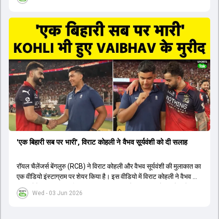
1426 छक्के लगे और 65 बार टीमों ने 200 से ज्यादा का स्कोर बनाया, जो एक
नया रिकॉर्ड है। एक युवा बल्लेबाज ने सबसे ज्यादा रन, छक्के और बेहतरीन
स्ट्राइक रेट के साथ मोस्ट वैल्युएबल प्लेयर का खिताब जीता। इसके अलावा पंजाब
और बेंगलुरु के प्रदर्शन के साथ-साथ लक्ष्य का पीछा करने वाली टीमों की सफलता
के आंकड़ों का भी विश्लेषण किया गया है।
'एक बिहारी सब पर भारी', विराट कोहली ने वैभव सूर्यवंशी को दी सलाह
रॉयल चैलेंजर्स बेंगलुरु (RCB) ने विराट कोहली और वैभव सूर्यवंशी की मुलाकात का
एक वीडियो इंस्टाग्राम पर शेयर किया है। इस वीडियो में विराट कोहली ने वैभव को
सलाह देते हुए कहा, 'एक बिहारी सब पर भारी। बस गेम खत्म।' कोहली ने उन्हें खुद
Wed - 03 Jun 2026
पर विश्वास रखने और नकारात्मक बातों पर ध्यान न देने की सलाह दी। आईपीएल
2026 में वैभव सूर्यवंशी ने 14 मैचों में 776 रन बनाकर ऑरेंज कैप और मोस्ट
वैल्यूएबल प्लेयर का खिताब जीता। अब वैभव इंडिया ए के लिए श्रीलंका में ट्राई