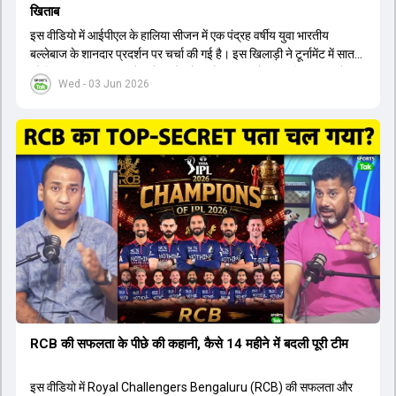
खिताब
इस वीडियो में आईपीएल के हालिया सीजन में एक पंद्रह वर्षीय युवा भारतीय
बल्लेबाज के शानदार प्रदर्शन पर चर्चा की गई है। इस खिलाड़ी ने टूर्नामेंट में सात
सौ छिहत्तर रन बनाकर ऑरेंज कैप और मोस्ट वैल्युएबल प्लेयर का खिताब अपने नाम
Wed - 03 Jun 2026
किया है। वीडियो में बताया गया है कि ऑस्ट्रेलियाई टीम के वर्तमान कप्तान और
इंग्लैंड टीम के पूर्व कप्तान ने इस युवा खिलाड़ी के खेल की सराहना की है।
ऑस्ट्रेलियाई कप्तान के अनुसार, शुरुआत में लोगों को इस खिलाड़ी के प्रदर्शन पर
संदेह था, लेकिन अब उसने खुद को एक बेहतरीन बल्लेबाज साबित कर दिया है जो
गेंद को बाउंड्री के काफी पार मारने की क्षमता रखता है। वहीं, इंग्लैंड के पूर्व कप्तान
ने कहा कि टूर्नामेंट जीतने वाली टीम के अलावा इस सीजन की सबसे बड़ी बात इस
युवा खिलाड़ी का प्रदर्शन रहा है, जिसे देखने के लिए स्टेडियम में भारी भीड़ उमड़ती
थी। शानदार प्रदर्शन के बाद इस युवा खिलाड़ी को श्रीलंका में होने वाली
त्रिकोणीय सीरीज के लिए इंडिया ए टीम में भी शामिल कर लिया गया है।
RCB की सफलता के पीछे की कहानी, कैसे 14 महीने में बदली पूरी टीम
इस वीडियो में Royal Challengers Bengaluru (RCB) की सफलता और