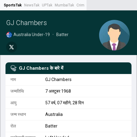
SportsTak
NewsTak
UPTak
MumbaiTak
CrimeTak
Lallantop
AstroTak
Tak.
GJ Chambers
Australia Under-19
•
Batter
GJ Chambers
के बारे में
नाम
GJ Chambers
जन्मतिथि
7 अक्टूबर 1968
आयु
57 वर्ष, 07 महीने, 28 दिन
जन्म स्थान
Australia
रोल
Batter