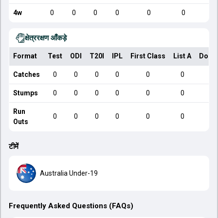
4w
0
0
0
0
0
0
क्षेत्ररक्षण आँकड़े
Format
Test
ODI
T20I
IPL
First Class
List A
Dome
Catches
0
0
0
0
0
0
Stumps
0
0
0
0
0
0
Run
0
0
0
0
0
0
Outs
टीमें
Australia Under-19
Frequently Asked Questions (FAQs)