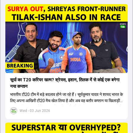
सूर्या का T20 करियर खत्म? श्रेयस, इशान, तिलक में से कोई एक बनेगा
नया कप्तान
भारतीय टी20 टीम में बड़े बदलाव होने जा रहे हैं। सूर्यकुमार यादव ने शायद भारत के
लिए अपना आखिरी टी20 मैच खेल लिया है और अब वह बतौर कप्तान या खिलाड़ी
टीम का हिस्सा नहीं होंगे। आयरलैंड और इंग्लैंड के खिलाफ आगामी टी20 सीरीज के
Wed - 03 Jun 2026
लिए नए कप्तान की तलाश जारी है। इस रेस में श्रेयस अय्यर सबसे आगे चल रहे
हैं। उनके अलावा ईशान किशन और तिलक वर्मा भी कप्तानी के दावेदार हैं। अक्षर
पटेल इस रेस में काफी पीछे हैं, जबकि संजू सैमसन और रजत पाटीदार कप्तानी की
दौड़ से बाहर हैं। आगामी सीरीज के लिए वैभव सूर्यवंशी को तीसरे ओपनर के तौर पर