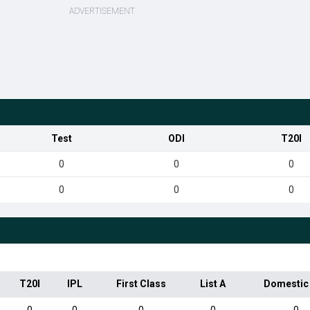
Test
ODI
T20I
0
0
0
0
0
0
T20I
IPL
First Class
List A
Domestic