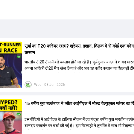
सूर्या का T20 करियर खत्म? श्रेयस, इशान, तिलक में से कोई एक बनेग
कप्तान
भारतीय टी20 टीम में बड़े बदलाव होने जा रहे हैं। सूर्यकुमार यादव ने शायद भार
अपना आखिरी टी20 मैच खेल लिया है और अब वह बतौर कप्तान या खिलाड़ी टी
हिस्सा नहीं होंगे। आयरलैंड और इंग्लैंड के खिलाफ आगामी टी20 सीरीज के लिए
की तलाश जारी है। इस रेस में श्रेयस अय्यर सबसे आगे चल रहे हैं। उनके अल
Wed - 03 Jun 2026
किशन और तिलक वर्मा भी कप्तानी के दावेदार हैं। अक्षर पटेल इस रेस में काफी पीछ
जबकि संजू सैमसन और रजत पाटीदार कप्तानी की दौड़ से बाहर हैं। आगामी सीर
वैभव सूर्यवंशी को तीसरे ओपनर के तौर पर टीम में शामिल किया जाएगा, जबकि अभ
15 वर्षीय युवा बल्लेबाज ने जीता आईपीएल में मोस्ट वैल्युएबल प्लेयर का 
और संजू सैमसन पहली पसंद होंगे। इसके अलावा नीतीश रेड्डी को बतौर ऑलरा
ज्यादा मौके मिलेंगे। अजीत अगरकर की अगुवाई वाली चयन समिति और कोच गौ
आगामी टी20 वर्ल्ड कप और 2028 ओलंपिक के लिए लंबी अवधि का विजन लेक
इस वीडियो में आईपीएल के हालिया सीजन में एक पंद्रह वर्षीय युवा भारतीय बल्ल
हैं।
शानदार प्रदर्शन पर चर्चा की गई है। इस खिलाड़ी ने टूर्नामेंट में सात सौ छिहत्
ऑरेंज कैप और मोस्ट वैल्युएबल प्लेयर का खिताब अपने नाम किया है। वीडियो मे