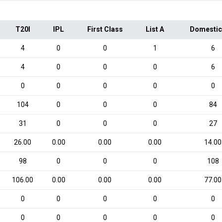
T20I
IPL
First Class
List A
Domestic
4
0
0
1
6
4
0
0
0
6
0
0
0
0
0
104
0
0
0
84
31
0
0
0
27
26.00
0.00
0.00
0.00
14.00
98
0
0
0
108
106.00
0.00
0.00
0.00
77.00
0
0
0
0
0
0
0
0
0
0