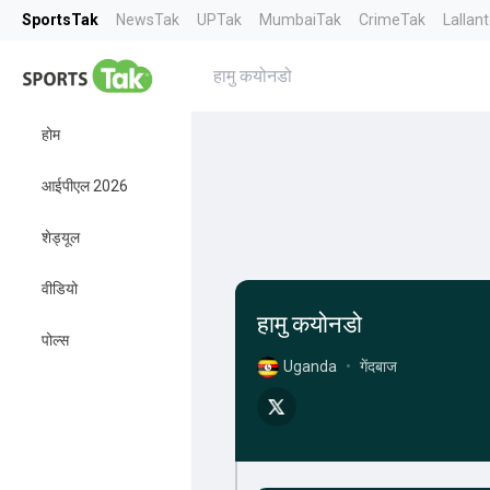
SportsTak
NewsTak
UPTak
MumbaiTak
CrimeTak
Lallan
हामु कयोनडो
होम
आईपीएल 2026
शेड्यूल
वीडियो
हामु कयोनडो
पोल्स
Uganda
•
गेंदबाज