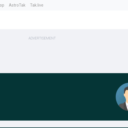
top
AstroTak
Tak.live