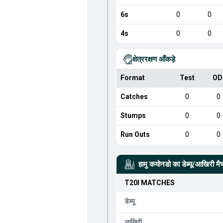
6s
0
0
4s
0
0
क्षेत्ररक्षण आँकड़े
Format
Test
OD
Catches
0
0
Stumps
0
0
Run Outs
0
0
हामु कयोनडो
का डेब्यू/आखिरी मै
T20I
MATCHES
डेब्यू
आखिरी