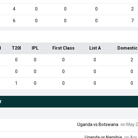
4
0
0
0
2
6
0
0
0
7
I
T20I
IPL
First Class
List A
Domestic
0
0
0
0
2
0
0
0
0
0
1
0
0
0
0
च
Uganda
vs
Botswana
on May 2
Uganda
vs
Namibia
on Apr 