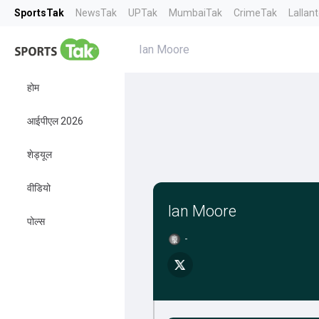
SportsTak
NewsTak
UPTak
MumbaiTak
CrimeTak
Lallan
Ian Moore
होम
आईपीएल 2026
शेड्यूल
वीडियो
Ian Moore
पोल्स
-