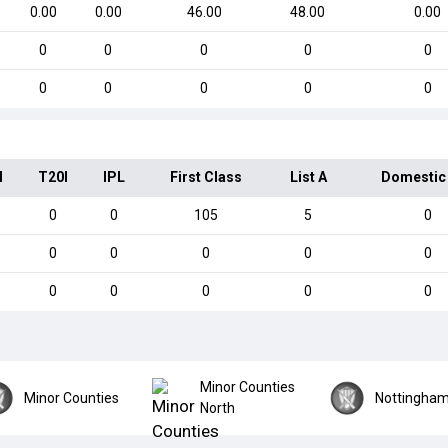
0.00
0.00
46.00
48.00
0.00
0
0
0
0
0
0
0
0
0
0
I
T20I
IPL
First Class
List A
Domestic
0
0
105
5
0
0
0
0
0
0
0
0
0
0
0
Minor Counties
Minor Counties
Nottingham
North