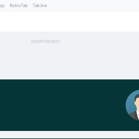
top
AstroTak
Tak.live