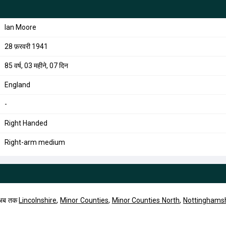
Ian Moore
28 फ़रवरी 1941
85 वर्ष, 03 महीने, 07 दिन
England
-
Right Handed
Right-arm medium
 अब तक
Lincolnshire
,
Minor Counties
,
Minor Counties North
,
Nottinghamsh