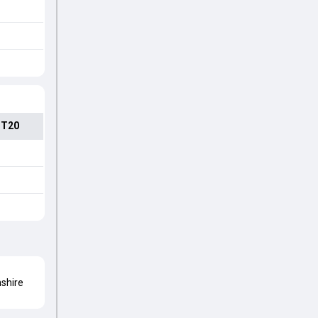
 T20
shire