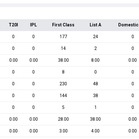
T20I
IPL
First Class
List A
Domestic
0
0
177
24
0
0
0
14
2
0
0.00
0.00
38.00
8.00
0.00
0
0
8
0
0
0
0
230
48
0
0
0
144
38
0
0
0
5
1
0
0.00
0.00
28.00
38.00
0.00
0.00
0.00
3.00
4.00
0.00