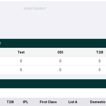
ग
Test
ODI
T20I
0
0
0
0
0
0
T20I
IPL
First Class
List A
Domestic