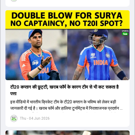
वनडे सीरीज से बाहर हो गए हैं। भारत और अफगानिस्तान के बीच इस वनडे सीरीज
की शुरुआत 13 जून से एचपीसीए स्टेडियम (HPCA Stadium) में होनी थी।
इसके बाद सीरीज के बाकी दो मुकाबले 17 और 20 जून को खेले जाने थे। हाल ही में
खत्म हुए आईपीएल में शानदार प्रदर्शन करने वाले विराट कोहली का इस सीरीज से
बाहर होना भारतीय फैंस के लिए एक बहुत बड़ा झटका है। यह वनडे सीरीज 2027
में होने वाले वर्ल्ड कप की तैयारियों के लिहाज से भी काफी अहम मानी जा रही थी।
फिलहाल यह स्पष्ट नहीं है कि विराट कोहली को इस हैमस्ट्रिंग इंजरी से पूरी तरह से
उबरने में कितना समय लगेगा और उनकी जगह टीम में किस खिलाड़ी को शामिल
किया जाएगा।
टी20 कप्तान की छुट्टी, खराब फॉर्म के कारण टीम से भी कट सकता है
पत्ता
इस वीडियो में भारतीय क्रिकेट टीम के टी20 कप्तान के भविष्य को लेकर बड़ी
जानकारी दी गई है। खराब फॉर्म और हालिया टूर्नामेंट्स में निराशाजनक प्रदर्शन के
कारण चयनकर्ता और टीम प्रबंधन उन्हें कप्तानी से हटाने पर विचार कर रहे हैं।
Thu - 04 Jun 2026
मुख्य कोच और चयन समिति के बीच हुई चर्चा के बाद यह फैसला लिया जा सकता है
कि टीम अब एक नए लीडर के साथ आगे बढ़ेगी। रिपोर्ट्स के अनुसार, मौजूदा कप्तान
को न सिर्फ उनके पद से हटाया जाएगा बल्कि उन्हें टीम से भी बाहर किया जा सकता