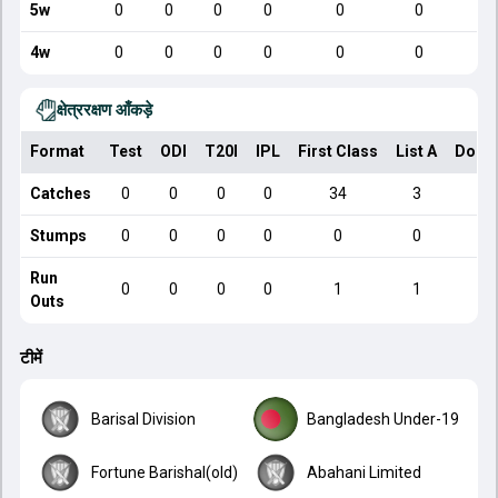
5w
0
0
0
0
0
0
4w
0
0
0
0
0
0
क्षेत्ररक्षण आँकड़े
Format
Test
ODI
T20I
IPL
First Class
List A
Dome
Catches
0
0
0
0
34
3
Stumps
0
0
0
0
0
0
Run
0
0
0
0
1
1
Outs
टीमें
Barisal Division
Bangladesh Under-19
Fortune Barishal(old)
Abahani Limited