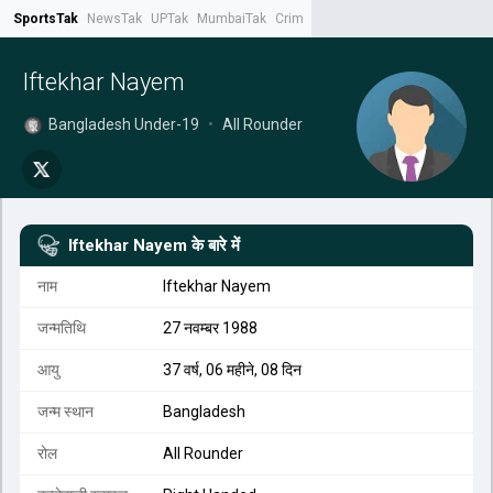
SportsTak
NewsTak
UPTak
MumbaiTak
CrimeTak
Lallantop
AstroTak
Tak.
Iftekhar Nayem
Bangladesh Under-19
•
All Rounder
Iftekhar Nayem
के बारे में
नाम
Iftekhar Nayem
जन्मतिथि
27 नवम्बर 1988
आयु
37 वर्ष, 06 महीने, 08 दिन
जन्म स्थान
Bangladesh
रोल
All Rounder