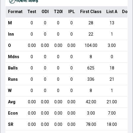
गेंदबाजी आँकड़े
Format
Test
ODI
T20I
IPL
First Class
List A
Dome
M
0
0
0
0
28
13
Inn
0
0
0
0
22
1
O
0.00
0.00
0.00
0.00
104.00
3.00
Mdns
0
0
0
0
8
0
Balls
0
0
0
0
625
18
Runs
0
0
0
0
336
21
W
0
0
0
0
8
1
Avg
0.00
0.00
0.00
0.00
42.00
21.00
Econ
0.00
0.00
0.00
0.00
3.00
7.00
1
SR
0.00
0.00
0.00
0.00
78.00
18.00