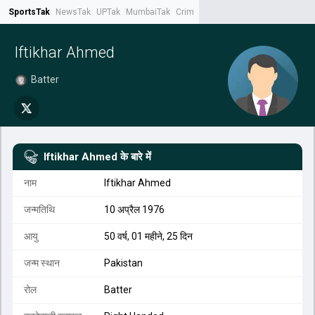
SportsTak
NewsTak
UPTak
MumbaiTak
CrimeTak
Lallantop
AstroTak
Tak.
Iftikhar Ahmed
Batter
Iftikhar Ahmed
के बारे में
नाम
Iftikhar Ahmed
जन्मतिथि
10 अप्रैल 1976
आयु
50 वर्ष, 01 महीने, 25 दिन
जन्म स्थान
Pakistan
रोल
Batter