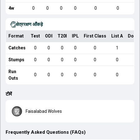
4w
0
0
0
0
0
0
क्षेत्ररक्षण आँकड़े
Format
Test
ODI
T20I
IPL
First Class
List A
Dome
Catches
0
0
0
0
0
1
Stumps
0
0
0
0
0
0
Run
0
0
0
0
0
0
Outs
टीमें
Faisalabad Wolves
Frequently Asked Questions (FAQs)