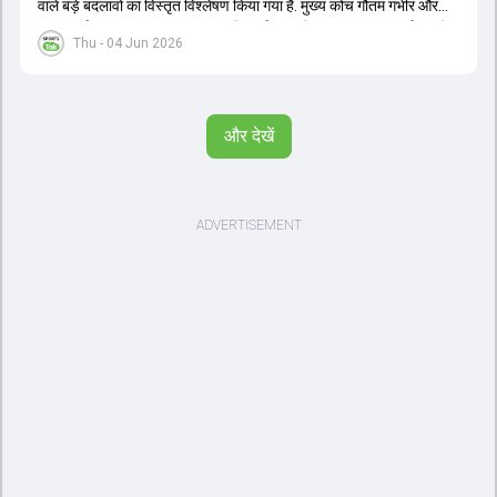
वाले बड़े बदलावों का विस्तृत विश्लेषण किया गया है. मुख्य कोच गौतम गंभीर और
चयनकर्ता अजीत अगरकर 2027 वनडे वर्ल्ड कप और 2028 टी20 वर्ल्ड कप के
Thu - 04 Jun 2026
लिए दीर्घकालिक योजना बना रहे हैं. चर्चा के अनुसार, सूर्यकुमार यादव के स्थान पर
श्रेयस अय्यर को टी20 टीम का नया कप्तान नियुक्त किया जा सकता है, जबकि
तिलक वर्मा और ईशान किशन उपकप्तानी की रेस में हैं. हार्दिक पंड्या की फिटनेस
चिंताओं के बीच नीतीश कुमार रेड्डी को उनके बैकअप के तौर पर तैयार किया जा
और देखें
रहा है. वीडियो में वैभव सूर्यवंशी के डेब्यू, अभिषेक शर्मा और संजू सैमसन की ओपनिंग
भूमिका और टेस्ट क्रिकेट के भविष्य पर भी प्रकाश डाला गया है. इसके अतिरिक्त,
ईएसपीएन की 21वीं सदी के टॉप 25 क्रिकेटर्स की सूची, इम्पैक्ट प्लेयर रूल का
ऑलराउंडर्स पर प्रभाव और भारत-अफगानिस्तान टेस्ट मैच जैसे महत्वपूर्ण विषयों
पर तथ्यात्मक जानकारी साझा की गई है.