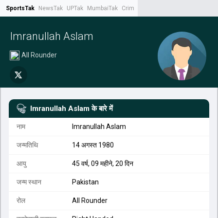
SportsTak
NewsTak
UPTak
MumbaiTak
CrimeTak
Lallantop
AstroTak
Tak.
Imranullah Aslam
All Rounder
Imranullah Aslam
के बारे में
नाम
Imranullah Aslam
जन्मतिथि
14 अगस्त 1980
आयु
45 वर्ष, 09 महीने, 20 दिन
जन्म स्थान
Pakistan
रोल
All Rounder