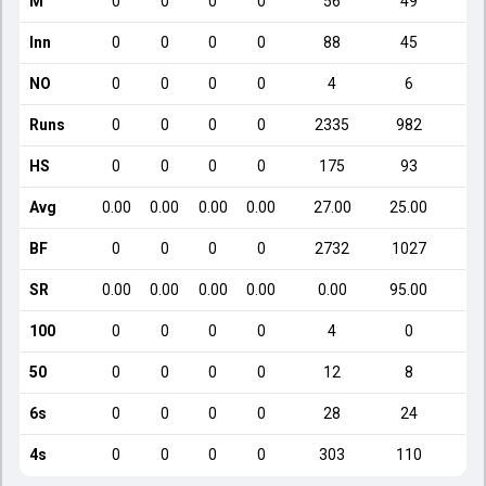
M
0
0
0
0
56
49
Inn
0
0
0
0
88
45
NO
0
0
0
0
4
6
Runs
0
0
0
0
2335
982
HS
0
0
0
0
175
93
Avg
0.00
0.00
0.00
0.00
27.00
25.00
2
BF
0
0
0
0
2732
1027
SR
0.00
0.00
0.00
0.00
0.00
95.00
1
100
0
0
0
0
4
0
50
0
0
0
0
12
8
6s
0
0
0
0
28
24
4s
0
0
0
0
303
110