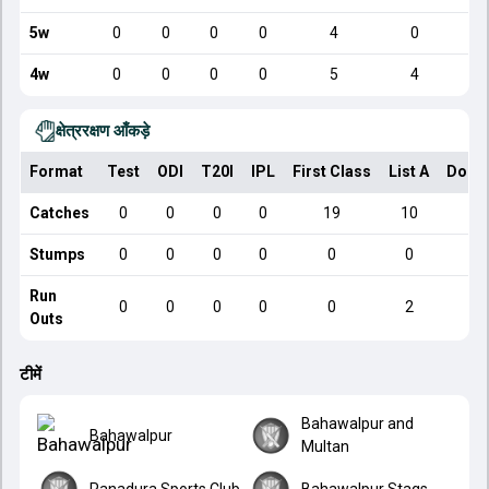
5w
0
0
0
0
4
0
4w
0
0
0
0
5
4
क्षेत्ररक्षण आँकड़े
Format
Test
ODI
T20I
IPL
First Class
List A
Dome
Catches
0
0
0
0
19
10
Stumps
0
0
0
0
0
0
Run
0
0
0
0
0
2
Outs
टीमें
Bahawalpur and
Bahawalpur
Multan
Panadura Sports Club
Bahawalpur Stags