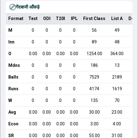
गेंदबाजी आँकड़े
Format
Test
ODI
T20I
IPL
First Class
List A
Dom
M
0
0
0
0
56
49
Inn
0
0
0
0
89
48
O
0.00
0.00
0.00
0.00
1254.00
364.00
Mdns
0
0
0
0
186
13
Balls
0
0
0
0
7529
2189
Runs
0
0
0
0
4174
1619
W
0
0
0
0
135
70
Avg
0.00
0.00
0.00
0.00
30.00
23.00
Econ
0.00
0.00
0.00
0.00
3.00
4.00
SR
0.00
0.00
0.00
0.00
55.00
31.00