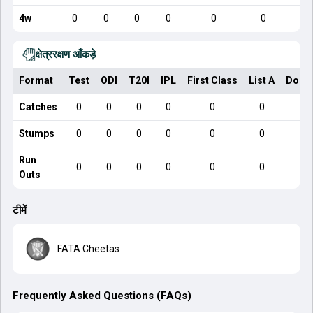
4w
0
0
0
0
0
0
क्षेत्ररक्षण आँकड़े
Format
Test
ODI
T20I
IPL
First Class
List A
Dome
Catches
0
0
0
0
0
0
Stumps
0
0
0
0
0
0
Run
0
0
0
0
0
0
Outs
टीमें
FATA Cheetas
Frequently Asked Questions (FAQs)