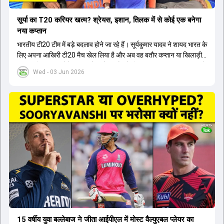
सूर्या का T20 करियर खत्म? श्रेयस, इशान, तिलक में से कोई एक बनेगा
नया कप्तान
भारतीय टी20 टीम में बड़े बदलाव होने जा रहे हैं। सूर्यकुमार यादव ने शायद भारत के
लिए अपना आखिरी टी20 मैच खेल लिया है और अब वह बतौर कप्तान या खिलाड़ी
टीम का हिस्सा नहीं होंगे। आयरलैंड और इंग्लैंड के खिलाफ आगामी टी20 सीरीज के
Wed - 03 Jun 2026
लिए नए कप्तान की तलाश जारी है। इस रेस में श्रेयस अय्यर सबसे आगे चल रहे
हैं। उनके अलावा ईशान किशन और तिलक वर्मा भी कप्तानी के दावेदार हैं। अक्षर
पटेल इस रेस में काफी पीछे हैं, जबकि संजू सैमसन और रजत पाटीदार कप्तानी की
दौड़ से बाहर हैं। आगामी सीरीज के लिए वैभव सूर्यवंशी को तीसरे ओपनर के तौर पर
टीम में शामिल किया जाएगा, जबकि अभिषेक शर्मा और संजू सैमसन पहली पसंद
होंगे। इसके अलावा नीतीश रेड्डी को बतौर ऑलराउंडर ज्यादा मौके मिलेंगे। अजीत
अगरकर की अगुवाई वाली चयन समिति और कोच गौतम गंभीर आगामी टी20 वर्ल्ड
कप और 2028 ओलंपिक के लिए लंबी अवधि का विजन लेकर चल रहे हैं।
15 वर्षीय युवा बल्लेबाज ने जीता आईपीएल में मोस्ट वैल्युएबल प्लेयर का