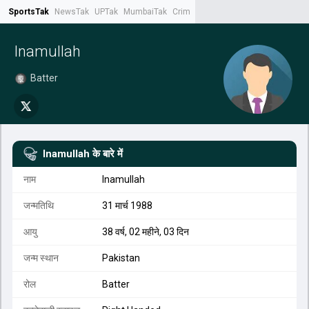
SportsTak
NewsTak
UPTak
MumbaiTak
CrimeTak
Lallantop
AstroTak
Tak.
Inamullah
Batter
Inamullah
के बारे में
नाम
Inamullah
जन्मतिथि
31 मार्च 1988
आयु
38 वर्ष, 02 महीने, 03 दिन
जन्म स्थान
Pakistan
रोल
Batter