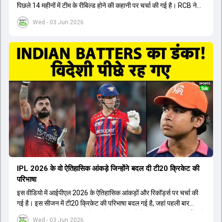
पिछले 14 महीनों में टीम के रीबिल्ड होने की कहानी पर चर्चा की गई है। RCB ने
अपनी पुरानी गलतियों को स्वीकार करते हुए एक नया रिसेट बटन दबाया। टीम
Wed - 03 Jun 2026
मैनेजमेंट में Mo Bobat, Andy Flower, Dinesh Karthik और एनालिस्ट
Freddie Wilde ने मिलकर ऑक्शन की बेहतरीन रणनीति बनाई। इसी रणनीति
के तहत Bhuvneshwar Kumar, Krunal Pandya और Rasikh Salam
जैसे भारतीय खिलाड़ियों को टीम में शामिल किया गया, जिन्होंने शानदार प्रदर्शन
किया। इसके अलावा, Virat Kohli की भूमिका में भी बदलाव देखा गया, जहां वह
अब टीम के युवा खिलाड़ियों के साथ ज्यादा जुड़े हुए नजर आते हैं। कप्तान Rajat
Patidar के नेतृत्व में टीम का कम्युनिकेशन बहुत स्पष्ट रहा है। एनालिस्ट से लेकर
मैनेजमेंट तक, सभी एक ही पेज पर रहते हैं, जिससे मैदान पर कोई कंफ्यूजन नहीं
होता। यही कारण है कि RCB ने लगातार सफलता हासिल की है।
IPL 2026 के वो ऐतिहासिक आंकड़े जिन्होंने बदल दी टी20 क्रिकेट की
परिभाषा
इस वीडियो में आईपीएल 2026 के ऐतिहासिक आंकड़ों और रिकॉर्ड्स पर चर्चा की
गई है। इस सीजन में टी20 क्रिकेट की परिभाषा बदल गई है, जहां पहली बार
भारतीय बल्लेबाजों का स्ट्राइक रेट विदेशी खिलाड़ियों से ज्यादा रहा। पूरे टूर्नामेंट में
Wed - 03 Jun 2026