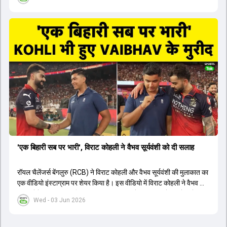
1426 छक्के लगे और 65 बार टीमों ने 200 से ज्यादा का स्कोर बनाया, जो एक
नया रिकॉर्ड है। एक युवा बल्लेबाज ने सबसे ज्यादा रन, छक्के और बेहतरीन
स्ट्राइक रेट के साथ मोस्ट वैल्युएबल प्लेयर का खिताब जीता। इसके अलावा पंजाब
और बेंगलुरु के प्रदर्शन के साथ-साथ लक्ष्य का पीछा करने वाली टीमों की सफलता
के आंकड़ों का भी विश्लेषण किया गया है।
'एक बिहारी सब पर भारी', विराट कोहली ने वैभव सूर्यवंशी को दी सलाह
रॉयल चैलेंजर्स बेंगलुरु (RCB) ने विराट कोहली और वैभव सूर्यवंशी की मुलाकात का
एक वीडियो इंस्टाग्राम पर शेयर किया है। इस वीडियो में विराट कोहली ने वैभव को
सलाह देते हुए कहा, 'एक बिहारी सब पर भारी। बस गेम खत्म।' कोहली ने उन्हें खुद
Wed - 03 Jun 2026
पर विश्वास रखने और नकारात्मक बातों पर ध्यान न देने की सलाह दी। आईपीएल
2026 में वैभव सूर्यवंशी ने 14 मैचों में 776 रन बनाकर ऑरेंज कैप और मोस्ट
वैल्यूएबल प्लेयर का खिताब जीता। अब वैभव इंडिया ए के लिए श्रीलंका में ट्राई