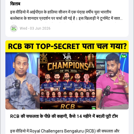
खिताब
इस वीडियो में आईपीएल के हालिया सीजन में एक पंद्रह वर्षीय युवा भारतीय
बल्लेबाज के शानदार प्रदर्शन पर चर्चा की गई है। इस खिलाड़ी ने टूर्नामेंट में सात
सौ छिहत्तर रन बनाकर ऑरेंज कैप और मोस्ट वैल्युएबल प्लेयर का खिताब अपने नाम
Wed - 03 Jun 2026
किया है। वीडियो में बताया गया है कि ऑस्ट्रेलियाई टीम के वर्तमान कप्तान और
इंग्लैंड टीम के पूर्व कप्तान ने इस युवा खिलाड़ी के खेल की सराहना की है।
ऑस्ट्रेलियाई कप्तान के अनुसार, शुरुआत में लोगों को इस खिलाड़ी के प्रदर्शन पर
संदेह था, लेकिन अब उसने खुद को एक बेहतरीन बल्लेबाज साबित कर दिया है जो
गेंद को बाउंड्री के काफी पार मारने की क्षमता रखता है। वहीं, इंग्लैंड के पूर्व कप्तान
ने कहा कि टूर्नामेंट जीतने वाली टीम के अलावा इस सीजन की सबसे बड़ी बात इस
युवा खिलाड़ी का प्रदर्शन रहा है, जिसे देखने के लिए स्टेडियम में भारी भीड़ उमड़ती
थी। शानदार प्रदर्शन के बाद इस युवा खिलाड़ी को श्रीलंका में होने वाली
त्रिकोणीय सीरीज के लिए इंडिया ए टीम में भी शामिल कर लिया गया है।
RCB की सफलता के पीछे की कहानी, कैसे 14 महीने में बदली पूरी टीम
इस वीडियो में Royal Challengers Bengaluru (RCB) की सफलता और