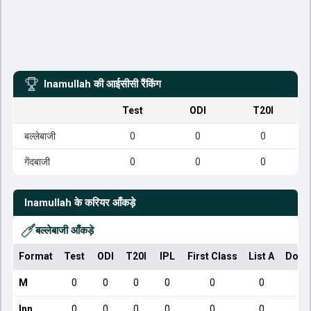
Inamullah
की आईसीसी रैंकिंग
Test
ODI
T20I
बल्लेबाजी
0
0
0
गेंदबाजी
0
0
0
Inamullah
के करियर आँकड़े
बल्लेबाजी आँकड़े
Format
Test
ODI
T20I
IPL
First Class
List A
Dome
M
0
0
0
0
0
0
Inn
0
0
0
0
0
0