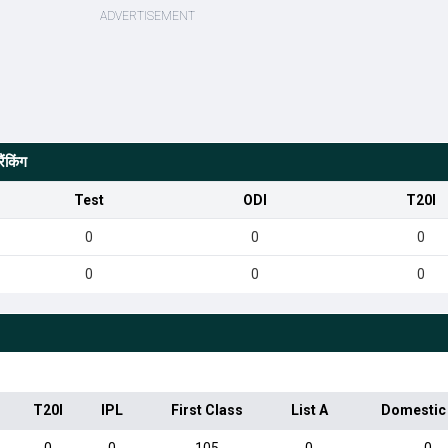
ंकिंग
Test
ODI
T20I
0
0
0
0
0
0
T20I
IPL
First Class
List A
Domestic