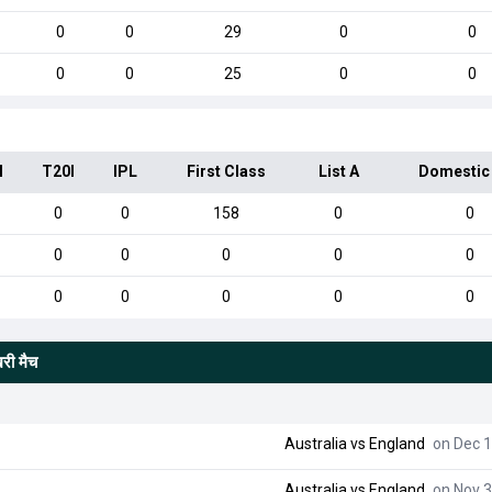
0
0
29
0
0
0
0
25
0
0
I
T20I
IPL
First Class
List A
Domestic
0
0
158
0
0
0
0
0
0
0
0
0
0
0
0
िरी मैच
Australia
vs
England
on Dec 1
Australia
vs
England
on Nov 3