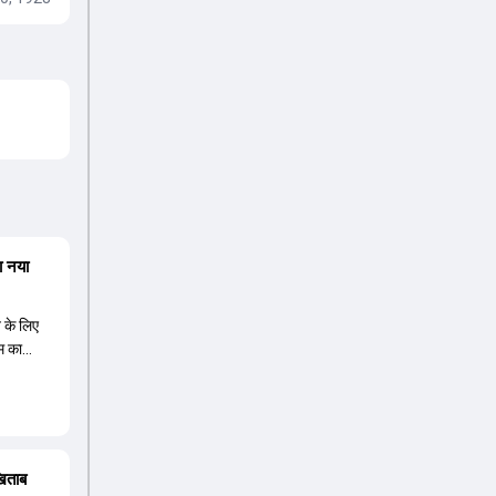
ा नया
त के लिए
म का
 नए कप्तान
ावा ईशान
े हैं,
ीज के लिए
िषेक शर्मा
खिताब
उंडर