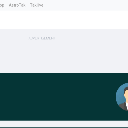
top
AstroTak
Tak.live