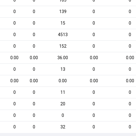
0
0
105
0
0
0
0
139
0
0
0
0
15
0
0
0
0
4513
0
0
0
0
152
0
0
0.00
0.00
36.00
0.00
0.00
0
0
13
0
0
0.00
0.00
0.00
0.00
0.00
0
0
11
0
0
0
0
20
0
0
0
0
0
0
0
0
0
32
0
0