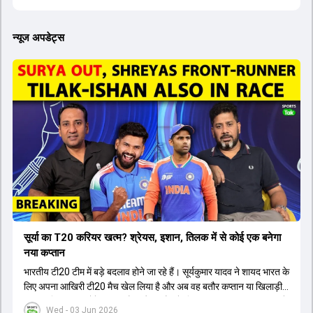
न्यूज अपडेट्स
सूर्या का T20 करियर खत्म? श्रेयस, इशान, तिलक में से कोई एक बनेगा
नया कप्तान
भारतीय टी20 टीम में बड़े बदलाव होने जा रहे हैं। सूर्यकुमार यादव ने शायद भारत के
लिए अपना आखिरी टी20 मैच खेल लिया है और अब वह बतौर कप्तान या खिलाड़ी
टीम का हिस्सा नहीं होंगे। आयरलैंड और इंग्लैंड के खिलाफ आगामी टी20 सीरीज के
Wed - 03 Jun 2026