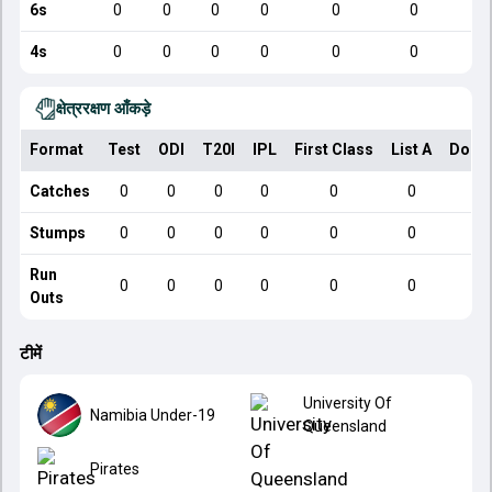
6s
0
0
0
0
0
0
4s
0
0
0
0
0
0
क्षेत्ररक्षण आँकड़े
Format
Test
ODI
T20I
IPL
First Class
List A
Dome
Catches
0
0
0
0
0
0
Stumps
0
0
0
0
0
0
Run
0
0
0
0
0
0
Outs
टीमें
University Of
Namibia Under-19
Queensland
Pirates