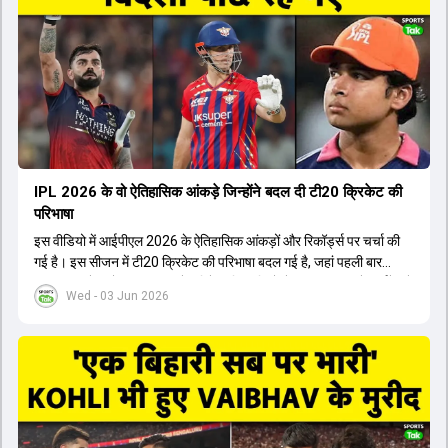
अब टीम के युवा खिलाड़ियों के साथ ज्यादा जुड़े हुए नजर आते हैं। कप्तान Rajat
Patidar के नेतृत्व में टीम का कम्युनिकेशन बहुत स्पष्ट रहा है। एनालिस्ट से लेकर
मैनेजमेंट तक, सभी एक ही पेज पर रहते हैं, जिससे मैदान पर कोई कंफ्यूजन नहीं
होता। यही कारण है कि RCB ने लगातार सफलता हासिल की है।
IPL 2026 के वो ऐतिहासिक आंकड़े जिन्होंने बदल दी टी20 क्रिकेट की
परिभाषा
इस वीडियो में आईपीएल 2026 के ऐतिहासिक आंकड़ों और रिकॉर्ड्स पर चर्चा की
गई है। इस सीजन में टी20 क्रिकेट की परिभाषा बदल गई है, जहां पहली बार
भारतीय बल्लेबाजों का स्ट्राइक रेट विदेशी खिलाड़ियों से ज्यादा रहा। पूरे टूर्नामेंट में
Wed - 03 Jun 2026
1426 छक्के लगे और 65 बार टीमों ने 200 से ज्यादा का स्कोर बनाया, जो एक
नया रिकॉर्ड है। एक युवा बल्लेबाज ने सबसे ज्यादा रन, छक्के और बेहतरीन
स्ट्राइक रेट के साथ मोस्ट वैल्युएबल प्लेयर का खिताब जीता। इसके अलावा पंजाब
और बेंगलुरु के प्रदर्शन के साथ-साथ लक्ष्य का पीछा करने वाली टीमों की सफलता
के आंकड़ों का भी विश्लेषण किया गया है।