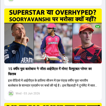
लिए नए कप्तान की तलाश जारी है। इस रेस में श्रेयस अय्यर सबसे आगे चल रहे
हैं। उनके अलावा ईशान किशन और तिलक वर्मा भी कप्तानी के दावेदार हैं। अक्षर
पटेल इस रेस में काफी पीछे हैं, जबकि संजू सैमसन और रजत पाटीदार कप्तानी की
दौड़ से बाहर हैं। आगामी सीरीज के लिए वैभव सूर्यवंशी को तीसरे ओपनर के तौर पर
टीम में शामिल किया जाएगा, जबकि अभिषेक शर्मा और संजू सैमसन पहली पसंद
होंगे। इसके अलावा नीतीश रेड्डी को बतौर ऑलराउंडर ज्यादा मौके मिलेंगे। अजीत
अगरकर की अगुवाई वाली चयन समिति और कोच गौतम गंभीर आगामी टी20 वर्ल्ड
कप और 2028 ओलंपिक के लिए लंबी अवधि का विजन लेकर चल रहे हैं।
15 वर्षीय युवा बल्लेबाज ने जीता आईपीएल में मोस्ट वैल्युएबल प्लेयर का
खिताब
इस वीडियो में आईपीएल के हालिया सीजन में एक पंद्रह वर्षीय युवा भारतीय
बल्लेबाज के शानदार प्रदर्शन पर चर्चा की गई है। इस खिलाड़ी ने टूर्नामेंट में सात
सौ छिहत्तर रन बनाकर ऑरेंज कैप और मोस्ट वैल्युएबल प्लेयर का खिताब अपने नाम
Wed - 03 Jun 2026
किया है। वीडियो में बताया गया है कि ऑस्ट्रेलियाई टीम के वर्तमान कप्तान और
इंग्लैंड टीम के पूर्व कप्तान ने इस युवा खिलाड़ी के खेल की सराहना की है।
ऑस्ट्रेलियाई कप्तान के अनुसार, शुरुआत में लोगों को इस खिलाड़ी के प्रदर्शन पर