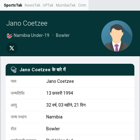
SportsTak
NewsTak
UPTak
MumbaiTak
CrimeTak
Lallantop
AstroTak
Tak.
Jano Coetzee
Namibia Under-19
•
Bowler
Jano Coetzee
के बारे में
नाम
Jano Coetzee
जन्मतिथि
13 फ़रवरी 1994
आयु
32 वर्ष, 03 महीने, 21 दिन
जन्म स्थान
Namibia
रोल
Bowler