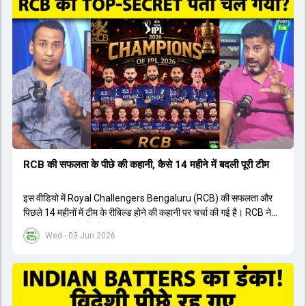
संदेह था, लेकिन अब उसने खुद को एक बेहतरीन बल्लेबाज साबित कर दिया है जो
गेंद को बाउंड्री के काफी पार मारने की क्षमता रखता है। वहीं, इंग्लैंड के पूर्व कप्तान
ने कहा कि टूर्नामेंट जीतने वाली टीम के अलावा इस सीजन की सबसे बड़ी बात इस
युवा खिलाड़ी का प्रदर्शन रहा है, जिसे देखने के लिए स्टेडियम में भारी भीड़ उमड़ती
थी। शानदार प्रदर्शन के बाद इस युवा खिलाड़ी को श्रीलंका में होने वाली
त्रिकोणीय सीरीज के लिए इंडिया ए टीम में भी शामिल कर लिया गया है।
RCB की सफलता के पीछे की कहानी, कैसे 14 महीने में बदली पूरी टीम
इस वीडियो में Royal Challengers Bengaluru (RCB) की सफलता और
पिछले 14 महीनों में टीम के रीबिल्ड होने की कहानी पर चर्चा की गई है। RCB ने
अपनी पुरानी गलतियों को स्वीकार करते हुए एक नया रिसेट बटन दबाया। टीम
Wed - 03 Jun 2026
मैनेजमेंट में Mo Bobat, Andy Flower, Dinesh Karthik और एनालिस्ट
Freddie Wilde ने मिलकर ऑक्शन की बेहतरीन रणनीति बनाई। इसी रणनीति
के तहत Bhuvneshwar Kumar, Krunal Pandya और Rasikh Salam
जैसे भारतीय खिलाड़ियों को टीम में शामिल किया गया, जिन्होंने शानदार प्रदर्शन
किया। इसके अलावा, Virat Kohli की भूमिका में भी बदलाव देखा गया, जहां वह