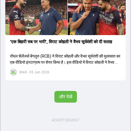
'एक बिहारी सब पर भारी', विराट कोहली ने वैभव सूर्यवंशी को दी सलाह
रॉयल चैलेंजर्स बेंगलुरु (RCB) ने विराट कोहली और वैभव सूर्यवंशी की मुलाकात का
एक वीडियो इंस्टाग्राम पर शेयर किया है। इस वीडियो में विराट कोहली ने वैभव को
सलाह देते हुए कहा, 'एक बिहारी सब पर भारी। बस गेम खत्म।' कोहली ने उन्हें खुद
Wed - 03 Jun 2026
पर विश्वास रखने और नकारात्मक बातों पर ध्यान न देने की सलाह दी। आईपीएल
2026 में वैभव सूर्यवंशी ने 14 मैचों में 776 रन बनाकर ऑरेंज कैप और मोस्ट
वैल्यूएबल प्लेयर का खिताब जीता। अब वैभव इंडिया ए के लिए श्रीलंका में ट्राई
सीरीज खेलेंगे। वहीं, विराट कोहली लंदन रवाना हो गए हैं और अगली वनडे सीरीज में
और देखें
नजर आएंगे।