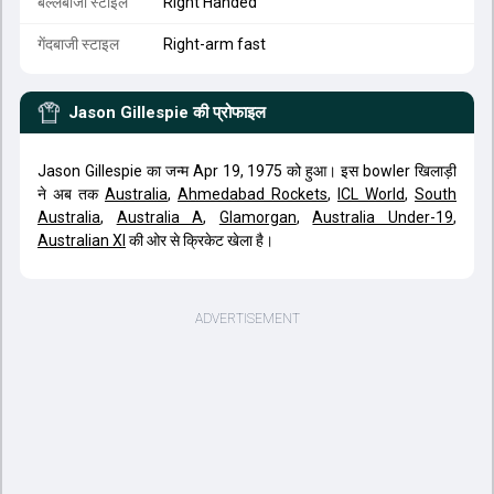
बल्लेबाजी स्टाइल
Right Handed
गेंदबाजी स्टाइल
Right-arm fast
Jason Gillespie
की प्रोफाइल
Jason Gillespie का जन्म Apr 19, 1975 को हुआ। इस bowler खिलाड़ी
ने अब तक
Australia
,
Ahmedabad Rockets
,
ICL World
,
South
Australia
,
Australia A
,
Glamorgan
,
Australia Under-19
,
Australian XI
की ओर से क्रिकेट खेला है।