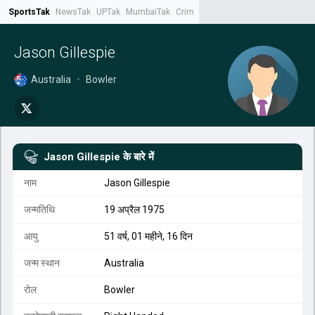
SportsTak
NewsTak
UPTak
MumbaiTak
CrimeTak
Lallantop
AstroTak
Tak.
Jason Gillespie
Australia
•
Bowler
Jason Gillespie
के बारे में
नाम
Jason Gillespie
जन्मतिथि
19 अप्रैल 1975
आयु
51 वर्ष, 01 महीने, 16 दिन
जन्म स्थान
Australia
रोल
Bowler