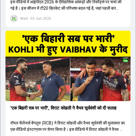
इस वीडियो में आईपीएल 2026 के ऐतिहासिक आंकड़ों और रिकॉर्ड्स पर चर्चा की
गई है। इस सीजन में टी20 क्रिकेट की परिभाषा बदल गई है, जहां पहली बार
भारतीय बल्लेबाजों का स्ट्राइक रेट विदेशी खिलाड़ियों से ज्यादा रहा। पूरे टूर्नामेंट में
Wed - 03 Jun 2026
1426 छक्के लगे और 65 बार टीमों ने 200 से ज्यादा का स्कोर बनाया, जो एक
नया रिकॉर्ड है। एक युवा बल्लेबाज ने सबसे ज्यादा रन, छक्के और बेहतरीन
स्ट्राइक रेट के साथ मोस्ट वैल्युएबल प्लेयर का खिताब जीता। इसके अलावा पंजाब
और बेंगलुरु के प्रदर्शन के साथ-साथ लक्ष्य का पीछा करने वाली टीमों की सफलता
के आंकड़ों का भी विश्लेषण किया गया है।
'एक बिहारी सब पर भारी', विराट कोहली ने वैभव सूर्यवंशी को दी सलाह
रॉयल चैलेंजर्स बेंगलुरु (RCB) ने विराट कोहली और वैभव सूर्यवंशी की मुलाकात का
एक वीडियो इंस्टाग्राम पर शेयर किया है। इस वीडियो में विराट कोहली ने वैभव को
सलाह देते हुए कहा, 'एक बिहारी सब पर भारी। बस गेम खत्म।' कोहली ने उन्हें खुद