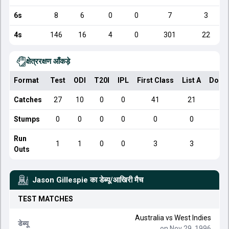
6s
8
6
0
0
7
3
4s
146
16
4
0
301
22
क्षेत्ररक्षण आँकड़े
Format
Test
ODI
T20I
IPL
First Class
List A
Dome
Catches
27
10
0
0
41
21
Stumps
0
0
0
0
0
0
Run
1
1
0
0
3
3
Outs
Jason Gillespie
का डेब्यू/आखिरी मैच
TEST
MATCHES
Australia
vs
West Indies
डेब्यू
on Nov 29, 1996